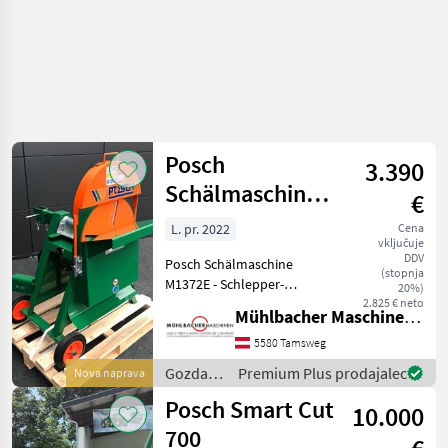
Posch
3.390
Schälmaschine
€
M1372E
L. pr. 2022
Cena
vključuje
Zapfwellenantrieb
DDV
Posch Schälmaschine
(stopnja
M1372E - Schlepper-
20%)
Zapfwelle - Kraftbedarf
2.825 € neto
Mühlbacher Maschinen GmbH
mind. 7, 5kW - max.
empfohlene
5580 Tamsweg
Zapfwellendrehzahl 540
Gozdarska
Premium Plus prodajalec
Nova naprava
U/min - dreirilliger
in
Posch Smart Cut
Keilriemenantrieb - G
10.000
lesarska
mehanizacija
700