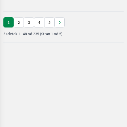
in
lesarska
mehanizacija
/ Posch
1
2
3
4
5
Zadetek
1
-
48
od
235
(Stran 1 od 5)