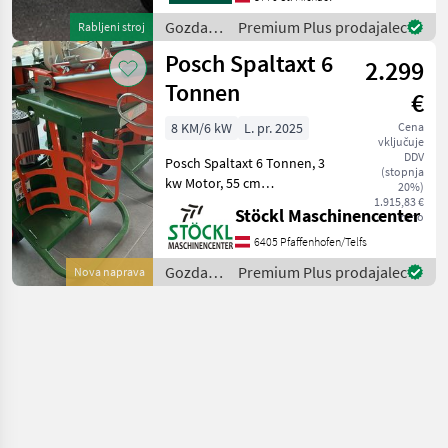
Einzelelemente geschraubt
Luftreifenräder Ø 40 cm
Gozdarska
Premium Plus prodajalec
Rabljeni stroj
Förd
in
Posch Spaltaxt 6
2.299
lesarska
mehanizacija
Tonnen
€
/ Posch
8 KM/6 kW
L. pr. 2025
Cena
vključuje
DDV
Posch Spaltaxt 6 Tonnen, 3
(stopnja
kw Motor, 55 cm
20%)
Scheitellänge,
1.915,83 €
Stöckl Maschinencenter
neto
Vollgummiräder, NEU
stoječi, E-motorski pogon, :
6405 Pfaffenhofen/Telfs
stoječi Gozdarska in
Gozdarska
Premium Plus prodajalec
Nova naprava
lesarska mehanizacija
in
Cepilnik lesa
lesarska
mehanizacija
/ Posch