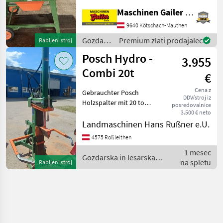
mizo, tip: M1117E, premer
Maschinen Gailer GmbH
žage 700 mm, vrtljiv
podvozje, elektromotor 5, 5
9640 Kötschach-Mauthen
kW, 400 V, takoj pripravljena
Gozdarska
Premium zlati prodajalec
Rabljeni stroj
za uporabo. Ve
in
Posch Hydro -
3.955
lesarska
mehanizacija
Combi 20t
€
/ Posch
Cena z
Gebrauchter Posch
DDV/stroj iz
Holzspalter mit 20 to
posredovalnice
Spaltkraft. PRIVATVERKAUF
3.500 € neto
!! stoječi, Kardanski pogon, :
Landmaschinen Hans Rußner e.U.
stoječi Gozdarska in
4575 Roßleithen
lesarska mehanizacija
1 mesec
Cepilnik lesa
Gozdarska in lesarska
na spletu
Rabljeni stroj
mehanizacija / Posch