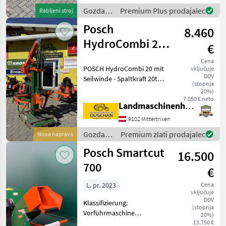
Gozdarska in lesarska
Gozdarska
Premium Plus prodajalec
Rabljeni stroj
mehanizacija Cepilnik lesa
in
Posch
8.460
lesarska
mehanizacija
HydroCombi 20
€
/ Posch
mit Seilwinde
Cena
POSCH HydroCombi 20 mit
vključuje
500
DDV
Seilwinde - Spaltkraft 20to -
(stopnja
FixoMatic - Graugusspumpe
20%)
- Dreipunktanbau Kat I &
7.050 € neto
Landmaschinenhandel Ouschan Anton
Kat II - Zapfwellenantrieb -
Sappelhalterung - Sp
9102 Mittertrixen
Gozdarska
Premium zlati prodajalec
Nova naprava
in
Posch Smartcut
16.500
lesarska
mehanizacija
700
€
/ Posch
L. pr. 2023
Cena
vključuje
DDV
Klassifizierung:
(stopnja
Vorführmaschine
20%)
Gozdarska in lesarska
13.750 €