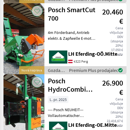
Phasenwender)
in
Posch SmartCut
20.460
lesarska
mehanizacija
700
€
/ Posch
Cena
4m Förderband, Antrieb
vključuje
DDV
elektr. & Zapfwelle E-motor,
(stopnja
PTO, Krožna žaga s tekočim
20%)
trakom, : Krožna žaga s
17.050 €
LH Eferding-OÖ.Mitte, Perg
neto
tekočim trakom Gozdarska
in lesarska mehanizacija
4320 Perg
Krožna žag
Gozdarska
Premium Plus prodajalec
Nova naprava
in
Posch
26.900
lesarska
mehanizacija
HydroCombi
€
/ Posch
22to-M6274FHR
L. pr. 2025
Cena
vključuje
DDV
---- Posch NEUHEIT---
(stopnja
Vollautomatischer
20%)
Holzspalter, HydroCombi
22.416,67 €
LH Eferding-OE.Mitte, Eferding
neto
22to mit Funkseilwinde 750,