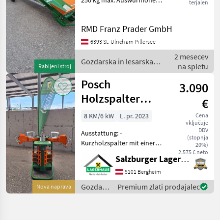
250 kg max. Auswurfhöhe:
terjalen
1, 1m - 3, 3m
Förderbandneigung
RMD Franz Prader GmbH
zwischen 10° - 40° mit
Seilwinde verstellbar
6393 St. Ulrich am Pillersee
Gurtbreite 30cm
2 mesecev
Förderbandgesch
Gozdarska in lesarska
na spletu
Rabljeni stroj
mehanizacija / Posch
Posch
3.090
Holzspalter
€
Spaltaxt 8 to,
8 KM/6 kW
L. pr. 2023
Cena
vključuje
Turbo 400V
DDV
Ausstattung: -
(stopnja
Kurzholzspalter mit einer
20%)
max. Scheitlänge von 55cm
2.575 € neto
Salzburger Lagerhaus-Technik
- Zylinderhub 54 cm -
Spaltmesserlänge 20 cm -
5101 Bergheim
Tankinhalt 5 Liter
Gozdarska
Premium zlati prodajalec
Nova naprava
Hydrauliköl -
in
Vollgummiräder
lesarska
mehanizacija