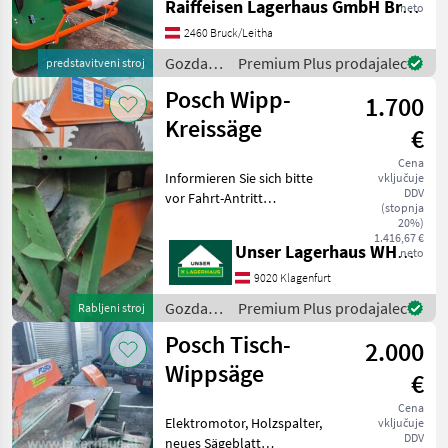
Raiffeisen Lagerhaus GmbH Bruck/Leitha
neto
mehanizacija Cepilnik lesa
2460 Bruck/Leitha
Gozdarska
Premium Plus prodajalec
predstavitveni stroj
in
Posch Wipp-
1.700
lesarska
mehanizacija
Kreissäge
€
/ Posch
Cena
Informieren Sie sich bitte
vključuje
DDV
vor Fahrt-Antritt
(stopnja
telefonisch, ob die
20%)
von Ihnen angefragte
1.416,67 €
Unser Lagerhaus WHG, Kärnten, Klagenfurt
neto
Maschine aktuell bei uns
am Lager steht. Wir
9020 Klagenfurt
inserieren auch Maschinen,
Gozdarska
Premium Plus prodajalec
Rabljeni stroj
die sic
in
Posch Tisch-
2.000
lesarska
mehanizacija
Wippsäge
€
/ Posch
Cena
Elektromotor, Holzspalter,
vključuje
DDV
neues Sägeblatt