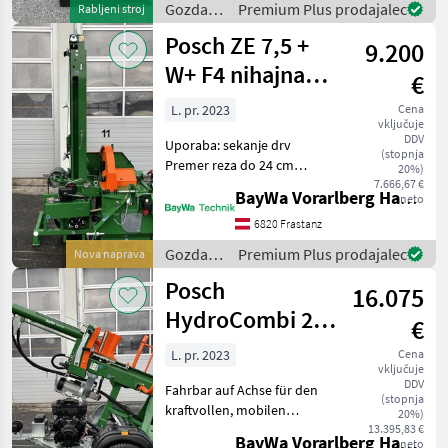
Gozdarska
Premium Plus prodajalec
Rabljeni stroj
in
Posch ZE 7,5 +
9.200
lesarska
mehanizacija
W+ F4 nihajna
€
/ Posch
žaga s
L. pr. 2023
Cena
vključuje
transportnim
DDV
Uporaba: sekanje drv
trakom
(stopnja
Premer reza do 24 cm
20%)
Dolžina polena max. 120 ali
7.666,67 €
BayWa Vorarlberg HandelsGmbH BayWa Technik
neto
200 cm Žaga Ø 70 cm
Varnostna nihajna plošča
6820 Frastanz
na krogličnih ležajih z
Gozdarska
Premium Plus prodajalec
Nova naprava
ergonomskim odklepanjem
in
Posch
N
16.075
lesarska
mehanizacija
HydroCombi 20
€
/ Posch
B16,4 E5,5D - R -
L. pr. 2023
Cena
vključuje
PKW
DDV
Fahrbar auf Achse für den
(stopnja
kraftvollen, mobilen
20%)
Einsatz. Stehende
13.395,83 €
BayWa Vorarlberg HandelsGmbH BayWa Technik
neto