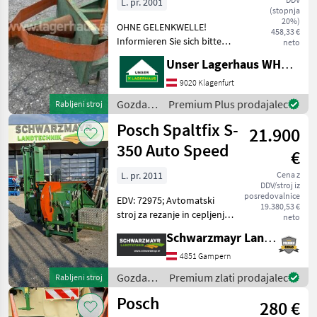
L. pr. 2001
(stopnja
20%)
OHNE GELENKWELLE!
458,33 €
Informieren Sie sich bitte
neto
vor Fahrt-Antritt
Unser Lagerhaus WHG, Kärnten, Klagenfurt
telefonisch, ob die von
Ihnen angefragte Maschine
9020 Klagenfurt
aktuell bei uns am Lager
Gozdarska
Premium Plus prodajalec
Rabljeni stroj
steht. Wir inserieren auc
in
Posch Spaltfix S-
21.900
lesarska
mehanizacija
350 Auto Speed
€
/ Posch
L. pr. 2011
Cena z
DDV/stroj iz
posredovalnice
EDV: 72975; Avtomatski
19.380,53 €
stroj za rezanje in cepljenje -
neto
Transportni trak za
Schwarzmayr Landtechnik GmbH - Gampern
dovajanje hlodov + valjčni
transporter - Izmetni
4851 Gampern
transportni trak, sestavljen
Gozdarska
Premium zlati prodajalec
Rabljeni stroj
iz več delo
in
Posch
280 €
lesarska