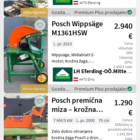
Spalttisch --
4070 Eferding
https://www.youtube.com/watch?
Gozdarska
Premium Plus prodajalec
Nova naprava
v=Vs_EBL0Bvis E-motorski
in
Posch Wippsäge
pogo
2.940
lesarska
mehanizacija
M1361HSW
€
/ Posch
L. pr. 2023
Cena
vključuje
DDV
Wippsäge, Widiablatt E-
(stopnja
motor, Krožna žaga, :
20%)
Krožna žaga Gozdarska in
2.450 € neto
LH Eferding-OÖ.Mitte, Enns
lesarska mehanizacija
Krožna žaga
4470 Enns
Gozdarska
Premium Plus prodajalec
Nova naprava
in
Posch premična
1.290
lesarska
mehanizacija
miza – krožna
€
/ Posch
žaga 700
7 KM/5 kW
L. pr. 2000
70 cm
Cena z
DDV/stroj iz
posredovalnice
Zelo dobro ohranjena
1.141,59 €
krožna žaga Posch z drsno
neto