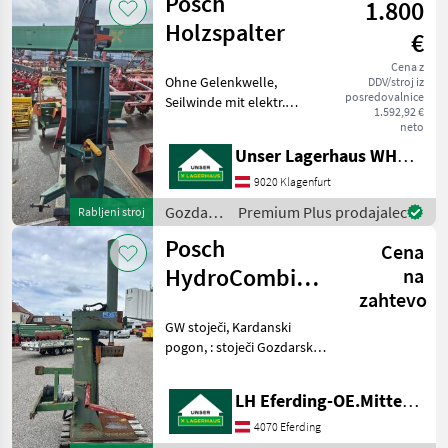
Posch
1.800
lesarska
mehanizacija
Holzspalter
€
/ Posch
Cena z
Ohne Gelenkwelle,
DDV/stroj iz
posredovalnice
Seilwinde mit elektr.
1.592,92 €
Bedienung, Kurzholztisch;
neto
Informieren Sie sichbitte
Unser Lagerhaus WHG, Kärnten, Klagenfurt
vor Fahrt-Antritt
telefonisch, ob die
9020 Klagenfurt
von Ihnen angefragte
Gozdarska
Premium Plus prodajalec
Rabljeni stroj
Maschineaktuel
in
Posch
Cena
lesarska
mehanizacija
HydroCombi
na
/ Posch
zahtevo
30to
GW stoječi, Kardanski
pogon, : stoječi Gozdarska
in lesarska mehanizacija
Cepilnik lesa
LH Eferding-OE.Mitte, Eferding
4070 Eferding