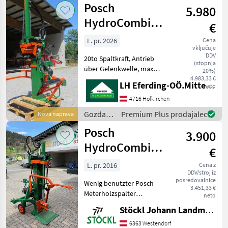
Posch
5.980
lesarska
mehanizacija
HydroCombi
€
/ Posch
20to - M6230PR
L. pr. 2026
Cena
vključuje
DDV
20to Spaltkraft, Antrieb
(stopnja
über Gelenkwelle, max
20%)
Scheitlänge 110cm,
4.983,33 €
LH Eferding-OÖ.Mitte, Landtechnik Hofkirchen
neto
Fixomatic, Autospeed,
mech. Stammheber
4716 Hofkirchen
Kardanski pogon
Gozdarska
Premium Plus prodajalec
Nova naprava
Gozdarska in lesarska
in
Posch
mehanizacija Cepilnik
3.900
lesarska
mehanizacija
HydroCombi
€
/ Posch
13to
L. pr. 2016
Cena z
DDV/stroj iz
posredovalnice
Wenig benutzter Posch
3.451,33 €
Meterholzspalter
neto
HydroCombi 13to,
Stöckl Johann Landmaschinen GesmbH & Co KG
Zapfwellenantrieb, (A)
Kardanski pogon
6363 Westendorf