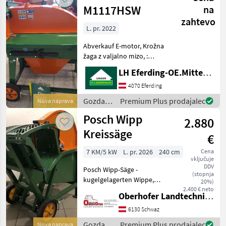
mehanizacija
M1117HSW
na
/ Posch
zahtevo
L. pr. 2022
Abverkauf E-motor, Krožna
žaga z valjalno mizo, :
Krožna žaga z valjalno mizo
LH Eferding-OE.Mitte, Eferding
Gozdarska in lesarska
mehanizacija Krožna žaga
4070 Eferding
Gozdarska
Premium Plus prodajalec
Nova naprava
in
Posch Wipp
2.880
lesarska
mehanizacija
Kreissäge
€
/ Posch
7 KM/5 kW
L. pr. 2026
240 cm
Cena
vključuje
DDV
Posch Wipp-Säge -
(stopnja
kugelgelagerten Wippe,
20%)
spezielle Wippkonstruktion
2.400 € neto
Oberhofer Landtechnik GmbH
- mit 5, 5 kW-E-Motor 400V,
S6, CEE 16A (E-Antrieb: mit
6130 Schwaz
Motorschutzschalter und
Gozdarska
Premium Plus prodajalec
Nova naprava