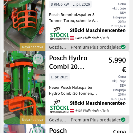
8 KM/6 kW
L. pr. 2026
Cena
vključuje
DDV
Posch Brennholzspalter 8
(stopnja
Tonnen Turbo, schnelle Vor
20%)
und
2.391,67 €
Stöckl Maschinencenter
neto
Rücklaufgeschwindigkeit,
55 cm Scheitellänge.
6405 Pfaffenhofen/Telfs
Maschine ist Neu. stoječi, E-
Gozdarska
Premium Plus prodajalec
Nova naprava
motorski pogon, : stoječi
in
Posch Hydro
Gozdarska
5.990
lesarska
mehanizacija
Combi 20
€
/ Posch
Tonnen
L. pr. 2025
Cena
vključuje
DDV
Neuer Posch Holzspalter
(stopnja
Hydro Combi 20 Tonnen,
20%)
Antrieb mit Zapfwelle,
4.991,67 €
Stöckl Maschinencenter
neto
mechanischer Stammheber,
Fixomatik, Autospeed,
6405 Pfaffenhofen/Telfs
Scheitellänge bis 105 cm.
Gozdarska
Premium Plus prodajalec
Nova naprava
Maschine ist Neu. stoj
in
Posch
Cena
lesarska