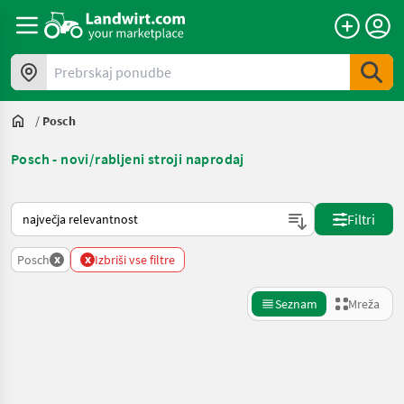
Prebrskaj ponudbe
/
Posch
Posch - novi/rabljeni stroji naprodaj
Tako je razvrščeno na Landwirt.com
Filtri
x
x
Posch
Izbriši vse filtre
Seznam
Mreža
Natančnejše