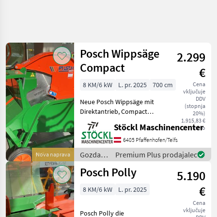
Posch Wippsäge
2.299
Compact
€
8 KM/6 kW
L. pr. 2025
700 cm
Cena
vključuje
DDV
Neue Posch Wippsäge mit
(stopnja
Direktantrieb, Compact
20%)
Plus. 5.5 Kw Motor, 400 v,
1.915,83 €
Stöckl Maschinencenter
neto
700 cm Blatt. Neu
Lagergerät Krožna žaga, E-
6405 Pfaffenhofen/Telfs
motor, : Krožna žaga
Gozdarska
Premium Plus prodajalec
Nova naprava
Gozdarska in lesarska
in
Posch Polly
mehan
5.190
lesarska
mehanizacija
€
8 KM/6 kW
L. pr. 2025
/ Posch
Cena
vključuje
Posch Polly die