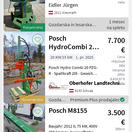
neto
Eidler Jürgen
54cm einstellbar, 6to.
Spaltkraft, Motor 400V 2,
2811 Wiesmath
2KW stoječi, E-motorski
1 mesec
pogon, : stoječi Gozdar
Gozdarska in lesarska
na spletu
Rabljeni stroj
mehanizacija / Posch
Posch
7.700
HydroCombi 20
€
PZG-R mit
20 KM/15 kW
L. pr. 2025
Cena
vključuje
Zapfwellenantrieb
DDV
Posch Hydro Combi 20 PZG-
(stopnja
R - Spaltkraft 20t - Gewicht
20%)
530 kg - hydraulischer
6.416,67 €
Oberhofer Landtechnik GmbH
neto
Stammheber für
ergonomisches Arbeiten -
6130 Schwaz
Antrieb durch Zapfwelle,
Gozdarska
Premium Plus prodajalec
Nova naprava
empfohlene Zapfwel
in
Posch M8155
3.500
lesarska
mehanizacija
€
/ Posch
Baujahr: 2012 0, 75 kW, 400V
DDV ni