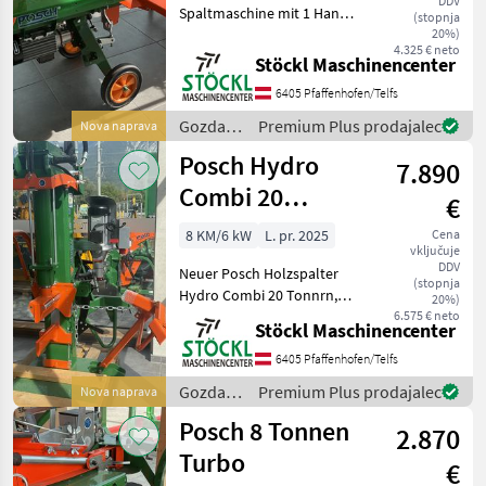
DDV
Spaltmaschine mit 1 Hand
(stopnja
Bedienung, mit der
20%)
4.325 € neto
Autospeed Funktion wählt
Stöckl Maschinencenter
das Gerät automatisch die
6405 Pfaffenhofen/Telfs
optimale
Vorlaufgeschwindigkeit. Die
Gozdarska
Premium Plus prodajalec
Nova naprava
Klappe schließen
in
Posch Hydro
7.890
lesarska
mehanizacija
Combi 20
€
/ Posch
Tonnen
8 KM/6 kW
L. pr. 2025
Cena
vključuje
DDV
Neuer Posch Holzspalter
(stopnja
Hydro Combi 20 Tonnrn,
20%)
mit Zapfwellen und Elektro
6.575 € neto
Stöckl Maschinencenter
Antrieb 400 v, Max.
Scheitellänge 110 cm,
6405 Pfaffenhofen/Telfs
Fixomatik System, 2
Gozdarska
Premium Plus prodajalec
Nova naprava
Geschwindigkeiten. Neu
in
Posch 8 Tonnen
stoječ
2.870
lesarska
mehanizacija
Turbo
€
/ Posch