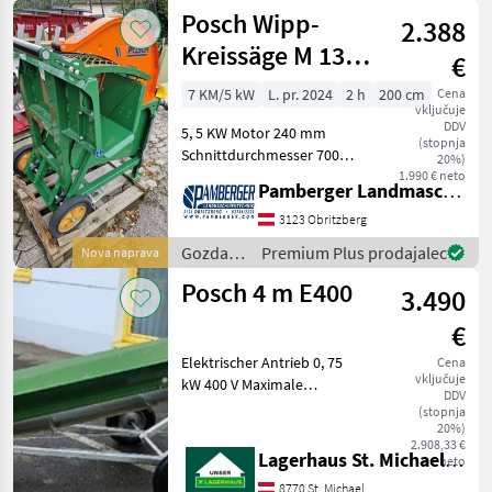
in
Posch Wipp-
Eigengewicht
2.388
lesarska
mehanizacija
Kreissäge M 136
€
/ Posch
HSW
7 KM/5 kW
L. pr. 2024
2 h
200 cm
Cena
vključuje
DDV
5, 5 KW Motor 240 mm
(stopnja
Schnittdurchmesser 700
20%)
mm Sägeblatt
1.990 € neto
Pamberger Landmaschinentechnik GmbH
Transporträder
Änderungen und Irrtümer
3123 Obritzberg
vorbehalten. E-motor
Gozdarska
Premium Plus prodajalec
Nova naprava
Gozdarska in lesarska
in
Posch 4 m E400
mehanizacija Krožna ž
3.490
lesarska
mehanizacija
€
/ Posch
Elektrischer Antrieb 0, 75
Cena
vključuje
kW 400 V Maximale
DDV
Auswurfhöhe 2, 7 m
(stopnja
Gewicht: 286 kg
20%)
2.908,33 €
Gürtelbreite 30 cm
Lagerhaus St. Michael ob Leoben eGen
neto
Gurtbauweise:
8770 St. Michael