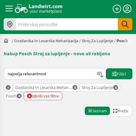
Prebrskaj ponudbe
/
Gozdarska In Lesarska Mehanizacija
/
Stroj Za Lupljenje
/
Posch
Nakup Posch Stroj za lupljenje - novo ali rabljeno
Tako je razvrščeno na Landwirt.com
Filtri
x
x
x
Gozdarska In Lesarska Mehanizacija
Stroj Za Lupljenje
x
x
Posch
Izbriši vse filtre
Seznam
Mreža