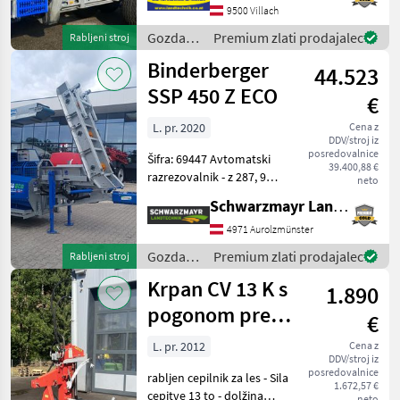
stolom, z joystickom in
9500 Villach
nožnim upravljanjem,
Gozdarska
Premium zlati prodajalec
Rabljeni stroj
hidravlično samostojno
in
Binderberger
napajanje z dvo
44.523
lesarska
mehanizacija
SSP 450 Z ECO
€
/
Binderberger
L. pr. 2020
Cena z
DDV/stroj iz
posredovalnice
Šifra: 69447 Avtomatski
39.400,88 €
razrezovalnik - z 287, 9
neto
obratovalnih ur - letnik
Schwarzmayr Landtechnik GmbH - Aurolzmünster
izdelave 2020 - s podvozjem
- z mehansko zložljivim
4971 Aurolzmünster
transportnim trakom
Gozdarska
Premium zlati prodajalec
Rabljeni stroj
dolžine 4, 40 m
in
Krpan CV 13 K s
1.890
lesarska
mehanizacija
pogonom prek
€
/
kardanskega
Binderberger
L. pr. 2012
Cena z
DDV/stroj iz
greda
posredovalnice
rabljen cepilnik za les - Sila
1.672,57 €
cepitve 13 to - dolžina
neto