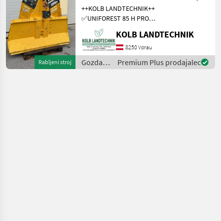
Forst
++KOLB LANDTECHNIK++
✅UNIFOREST 85 H PRO
Funkseilwinde ✅8, 5t
KOLB LANDTECHNIK
Zugkraft ✅200cm
Schildbreite
8250 Vorau
✅hydraulischer Seilausstoß
Gozdarska
Premium Plus prodajalec
Rabljeni stroj
✅inkl. TERRA Profi Funk -
in
Ziehen / Kurzl
lesarska
mehanizacija
/
Uniforest