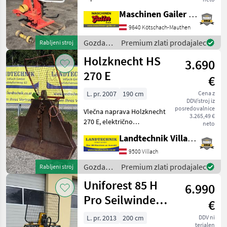
cepljenja do 110 cm - pogon
Maschinen Gailer GmbH
prek kardanskega greda -
kardanski gred - mehanski
9640 Kötschach-Mauthen
dvigalo za hlode -
Gozdarska
Premium zlati prodajalec
Rabljeni stroj
upravljanj
in
Holzknecht HS
3.690
lesarska
mehanizacija
270 E
€
/ Krpan
L. pr. 2007
190 cm
Cena z
DDV/stroj iz
posredovalnice
Vlečna naprava Holzknecht
3.265,49 €
270 E, električno
neto
upravljanje, vlečna sila 6 t,
Landtechnik Villach GmbH
zaščitna rešetka, 4 vodila za
vrv, končni kavlji in
9500 Villach
kardanska gred, nosilec za
Gozdarska
Premium zlati prodajalec
Rabljeni stroj
motorno žago
in
Uniforest 85 H
6.990
lesarska
mehanizacija
Pro Seilwinde
€
/
Funkseilwinde
Holzknecht
L. pr. 2013
200 cm
DDV ni
terjalen