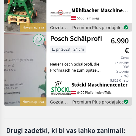
avtomatski postopek
Mühlbacher Maschinen GmbH
lupljenja - Število nožev na
MARKETPLACE
lupljalni plošči: 4 kos -
5580 Tamsweg
Ponudbe
Mali
Debelina lupljalne ploš
Marketplace
Gozdarska
Premium Plus prodajalec
Nova naprava
trgovcev
oglasi
in
Posch Schälprofi
6.990
lesarska
mehanizacija
€
L. pr. 2023
24 cm
/ Posch
Cena
vključuje
Neuer Posch Schälprofi, die
DDV
Profimaschine zum Spitzen
(stopnja
und Schälen, Antrieb mit
20%)
5.825 € neto
Zapfwelle,
Stöckl Maschinencenter
Holzdurchmesser 7 - 24 cm,
6405 Pfaffenhofen/Telfs
, Lagergerät. zglobna os, :
zglobna os Gozdarska
Gozdarska
Premium Plus prodajalec
Nova naprava
in
lesarska
mehanizacija
/ Posch
Drugi zadetki, ki bi vas lahko zanimali: