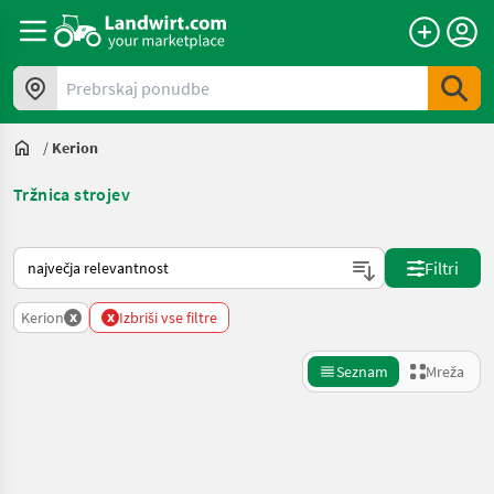
Prebrskaj ponudbe
/
Kerion
Tržnica strojev
Tako je razvrščeno na Landwirt.com
Filtri
x
x
Kerion
Izbriši vse filtre
Seznam
Mreža