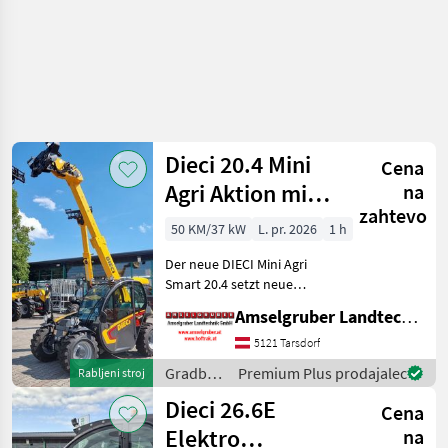
Dieci 20.4 Mini
Cena
Agri Aktion mit
na
zahtevo
Österreichpaket
50 KM/37 kW
L. pr. 2026
1 h
Der neue DIECI Mini Agri
Smart 20.4 setzt neue
Maßstäbe auf dem Mini-
Amselgruber Landtechnik GmbH
Teleskopladermarkt. Stufe
5 Motor - -Größte Kabine
5121 Tarsdorf
(Baugleich vom Modell 26.6
Gradbeni
Premium Plus prodajalec
Rabljeni stroj
Mini Agri) -50
stroji /
Dieci 26.6E
Cena
Dieci
Elektro
na