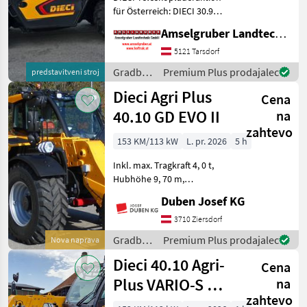
für Österreich: DIECI 30.9
Agri Farmer mit
Amselgruber Landtechnik GmbH
Österreichpakt zum
Aktionspreis: Kubota Motor
5121 Tarsdorf
mit 3.800 ccm Hydraulische
Gradbeni
Premium Plus prodajalec
predstavitveni stroj
Geräteverreigelung
stroji /
Dieci Agri Plus
Cena
Dieci
40.10 GD EVO II
na
zahtevo
153 KM/113 kW
L. pr. 2026
5 h
Inkl. max. Tragkraft 4, 0 t,
Hubhöhe 9, 70 m,
elektronisch geregelter VS-
Duben Josef KG
Vario-Hydrostatantrieb mit
zwei Antriebsmotoren, vier
3710 Ziersdorf
Fahrmodi, elektronisches
Gradbeni
Premium Plus prodajalec
Nova naprava
Inch-Pedal, Joy
stroji /
Dieci 40.10 Agri-
Cena
Dieci
Plus VARIO-S mit
na
zahtevo
Druckluft