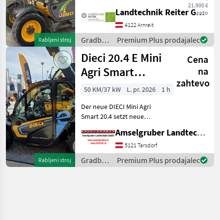
21.900 €
horizontale Reichweite
Landtechnik Reiter GmbH.
neto
125PS FPT Motor 24 Zoll
4122 Arnreit
Reifen 3. Steuerkreis Dieci
Aufnahme 4080
Gradbeni
Premium Plus prodajalec
Rabljeni stroj
stroji /
Dieci 20.4 E Mini
Cena
Dieci
Agri Smart
na
zahtevo
ELEKTRO
50 KM/37 kW
L. pr. 2026
1 h
Teleskoplader
Der neue DIECI Mini Agri
TOP
Smart 20.4 setzt neue
Maßstäbe auf dem Mini-
Amselgruber Landtechnik GmbH
Teleskopladermarkt. 100 %
Elektro! -Größte Kabine
5121 Tarsdorf
(Baugleich vom Modell 26.6
Gradbeni
Premium Plus prodajalec
Rabljeni stroj
Mini Agri) -Echt
stroji /
Dieci