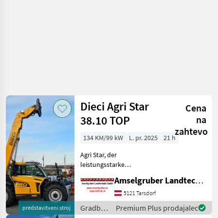
Dieci Agri Star
Cena
38.10 TOP
na
zahtevo
134 KM/99 kW
L. pr. 2025
21 h
Agri Star, der
leistungsstarke
Teleskoplader für
Amselgruber Landtechnik GmbH
reibungslose und effiziente
Arbeitszyklen. Die
5121 Tarsdorf
Produktfamilie Agri Star
Gradbeni
Premium Plus prodajalec
predstavitveni stroj
besteht aus vielseitigen
stroji /