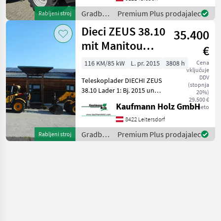
neue Maßstäbe im
Gradbeni
Premium Plus prodajalec
Rabljeni stroj
Teleskop-Radladers
stroji /
Dieci ZEUS 38.10
35.400
Dieci
mit Manitou
€
Schnellwechsler
116 KM/85 kW
L. pr. 2015
3808 h
Cena
vključuje
DDV
Teleskoplader DIECHI ZEUS
(stopnja
38.10 Lader 1: Bj. 2015 und
20%)
lt. Zähler 3.808 Stunden
29.500 €
Kaufmann Holz GmbH
neto
Lader 2: Bj. 2016 und lt.
Zähler 2.923 Stunden 10
8422 Leitersdorf
Meter Hubhöhe 3, 8 Tonnen
Gradbeni
Premium Plus prodajalec
Rabljeni stroj
Hu
stroji /
Dieci