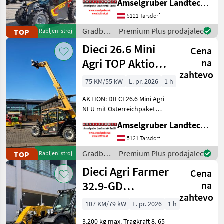
Amselgruber Landtechnik GmbH
Teleskopladermarkt. Stufe
5 Motor - -Größte Kabine
5121 Tarsdorf
(Baugleich vom Modell 26.6
Gradbeni
Premium Plus prodajalec
TOP
Rabljeni stroj
Mini Agri) -50
stroji /
Dieci 26.6 Mini
Cena
Dieci
Agri TOP Aktion
na
zahtevo
mit
75 KM/55 kW
L. pr. 2026
1 h
Österreichpaket
AKTION: DIECI 26.6 Mini Agri
NEU mit Österreichpaket
(TOP-Ausstattung): -2.600
Amselgruber Landtechnik GmbH
Kg Traglast -578cm
Hubhöhe
5121 Tarsdorf
Werkzeugunterkante -Unter
Gradbeni
Premium Plus prodajalec
TOP
Rabljeni stroj
200cm Bauhöhe -75 PS 4
stroji /
Dieci Agri Farmer
Zylind
Cena
Dieci
32.9-GD
na
zahtevo
Teleskoplader
107 KM/79 kW
L. pr. 2026
1 h
3.200 kg max. Tragkraft 8, 65