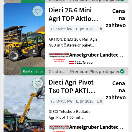
Österreichpaket (TOP
stroji /
Dieci 26.6 Mini
Cena
Dieci
Agri TOP Aktion
na
zahtevo
mit
75 KM/55 kW
L. pr. 2026
1 h
Österreichpaket
AKTION: DIECI 26.6 Mini Agri
NEU mit Österreichpaket
(TOP-Ausstattung): -2.600
Amselgruber Landtechnik GmbH
Kg Traglast -578cm
Hubhöhe
5121 Tarsdorf
Werkzeugunterkante -Unter
Gradbeni
Premium Plus prodajalec
Rabljeni stroj
200cm Bauhöhe -75 PS 4
stroji /
Dieci Agri Pivot
Zylind
Cena
Dieci
T60 TOP AKTION
na
zahtevo
mit
75 KM/55 kW
L. pr. 2026
1 h
Österreichpaket
DIECI Teleskop-Radlader
Agri Pivot T 60 mit
Österreichpaket zum
Amselgruber Landtechnik GmbH
Aktionspreis! (solange der