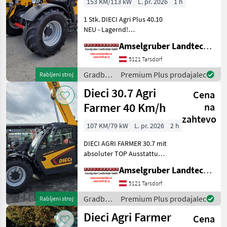
153 KM/113 kW
L. pr. 2026
1 h
Vollaussta
1 Stk. DIECI Agri Plus 40.10
NEU - Lagernd!
Unschlagbare Leistung und
Amselgruber Landtechnik GmbH
Effizienz zum Besten Preis-
Leistungs-Verhältnis! + 153
5121 Tarsdorf
PS 4 Zylinder FPT Motor mit
Gradbeni
Premium Plus prodajalec
Rabljeni stroj
4, 5 lt Hubr
stroji /
Dieci 30.7 Agri
Cena
Dieci
Farmer 40 Km/h
na
zahtevo
107 KM/79 kW
L. pr. 2026
2 h
DIECI AGRI FARMER 30.7 mit
absoluter TOP Ausstattung
zum Aktionspreis. -107 PS
Amselgruber Landtechnik GmbH
Kubota
Baumaschinenmotor mit
5121 Tarsdorf
3.800 ccm -
Gradbeni
Premium Plus prodajalec
Rabljeni stroj
Hydraulikleistung: 100
stroji /
Dieci Agri Farmer
lt/min -Bauhöhe nur
Cena
Dieci