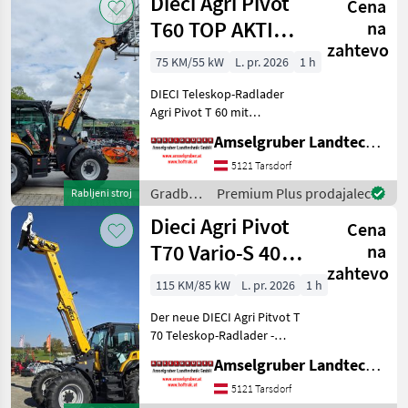
Dieci Agri Pivot
Cena
Dieci
T60 TOP AKTION
na
zahtevo
mit
75 KM/55 kW
L. pr. 2026
1 h
Österreichpaket
DIECI Teleskop-Radlader
Agri Pivot T 60 mit
Österreichpaket zum
Amselgruber Landtechnik GmbH
Aktionspreis! (solange der
Vorrat reicht) -75 PS Kubota
5121 Tarsdorf
Motor -40 Km/h
Gradbeni
Premium Plus prodajalec
Rabljeni stroj
Höchstgeschwindigkeit -
stroji /
Dieci Agri Pivot
Hubh
Cena
Dieci
T70 Vario-S 40
na
zahtevo
Km/h+Druckluft
115 KM/85 kW
L. pr. 2026
1 h
AKTION
Der neue DIECI Agri Pitvot T
70 Teleskop-Radlader -
unschlagbare Qualität und
Amselgruber Landtechnik GmbH
Ausstattung. DER NEUE
AGRI PIVOT T 70 setzt völlig
5121 Tarsdorf
neue Maßstäbe im