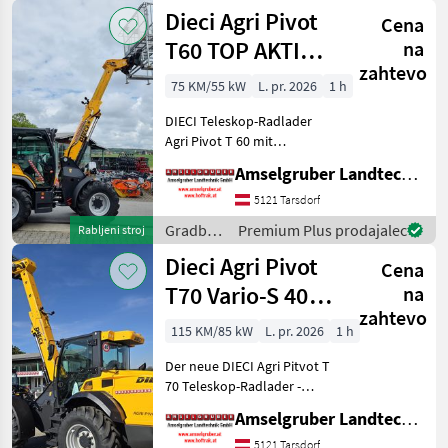
stroji /
Dieci Agri Pivot
Zylind
Cena
Dieci
T60 TOP AKTION
na
zahtevo
mit
75 KM/55 kW
L. pr. 2026
1 h
Österreichpaket
DIECI Teleskop-Radlader
Agri Pivot T 60 mit
Österreichpaket zum
Amselgruber Landtechnik GmbH
Aktionspreis! (solange der
Vorrat reicht) -75 PS Kubota
5121 Tarsdorf
Motor -40 Km/h
Gradbeni
Premium Plus prodajalec
Rabljeni stroj
Höchstgeschwindigkeit -
stroji /
Dieci Agri Pivot
Hubh
Cena
Dieci
T70 Vario-S 40
na
zahtevo
Km/h+Druckluft
115 KM/85 kW
L. pr. 2026
1 h
AKTION
Der neue DIECI Agri Pitvot T
70 Teleskop-Radlader -
unschlagbare Qualität und
Amselgruber Landtechnik GmbH
Ausstattung. DER NEUE
AGRI PIVOT T 70 setzt völlig
5121 Tarsdorf