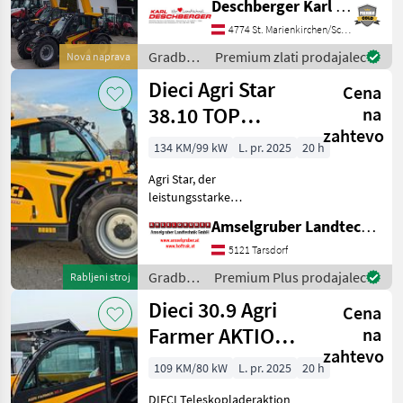
Deschberger Karl Landtechnik GesmbH & Co KG
Teleskopausleger mit 2
ausfahrbaren Segmenten
4774 St. Marienkirchen/Schärding
und Neigungsgelenk mit
Gradbeni
Premium zlati prodajalec
Nova naprava
Geg
stroji /
Dieci Agri Star
Cena
Dieci
38.10 TOP
na
zahtevo
VOLLAUSSTATTUNG
134 KM/99 kW
L. pr. 2025
20 h
LAGERND!
Agri Star, der
leistungsstarke
Teleskoplader für
Amselgruber Landtechnik GmbH
reibungslose und effiziente
Arbeitszyklen. Die
5121 Tarsdorf
Produktfamilie Agri Star
Gradbeni
Premium Plus prodajalec
Rabljeni stroj
besteht aus vielseitigen
stroji /
Dieci 30.9 Agri
und leistungsstark
Cena
Dieci
Farmer AKTION
na
zahtevo
MIT
109 KM/80 kW
L. pr. 2025
20 h
ÖSTERREICHPAKET
DIECI Teleskopladeraktion