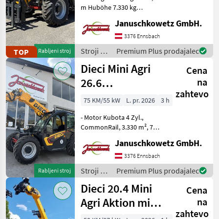
m Huböhe 7.330 kg
Leergewicht 107 PS Kubota
Januschkowetz GmbH.
Motor 3.880 cm³ CR mit
DOC+DPF+SCR 40 km/h
3376 Ennsbach
Höchstgeschwindigkeit
Stroji z
Premium Plus prodajalec
TOP
Rabljeni stroj
Komfortkabine gefeder
motorji /
Dieci Mini Agri
Cena
Dieci
26.6
na
zahtevo
Teleskoplader
75 KM/55 kW
L. pr. 2026
3 h
- Motor Kubota 4 Zyl.,
CommonRail, 3.330 m², 75
PS Turbo, StufeV -
Januschkowetz GmbH.
Betriebsgewicht 4.900 kg -
Hubhöhe 5, 78 m - Max.
3376 Ennsbach
Hubkraft 2500 kg -
Stroji z
Premium Plus prodajalec
Rabljeni stroj
Ausbrechkraft 7600 daN
motorji /
Dieci 20.4 Mini
Cena
Dieci
Agri Aktion mit
na
zahtevo
Österreichpaket