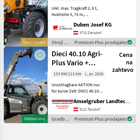
Inkl. max. Tragkraft 2, 6 t,
Hubhöhe 5, 73 m,
Hydrostatantrieb,
Duben Josef KG
elektroproportinaler
Joystick 4 in 1 mit Flow
3710 Ziersdorf
Sharing und FNR-
Stroji z
Premium Plus prodajalec
Nova naprava
Umschaltung, Klimaanlage,
motorji /
Dieci 40.10 Agri-
hydr. Schnellwe
Cena
Dieci
Plus Vario +
na
zahtevo
Black Edition
153 KM/113 kW
L. pr. 2026
AKTION
Unschlagbare AKTION nur
für kurze Zeit: DIECI 40.10
AGRI PLUS VARIO VS EVO2
Amselgruber Landtechnik GmbH
GD Black EDITION mit: -153
PS FPT
5121 Tarsdorf
Baumaschinenmotor mit
Gradbeni
Premium Plus prodajalec
Rabljeni stroj
4.500ccm NEF45 -224 lt/min
stroji /
Hyd
Dieci