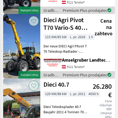
Vorrat reicht) -75 PS Kubota
5121 Tarsdorf
Motor -40 Km/h
Gradbeni
Premium Plus prodajalec
Rabljeni stroj
Höchstgeschwindigkeit -
stroji /
Dieci Agri Pivot
Hubh
Cena
Dieci
T70 Vario-S 40
na
zahtevo
Km/h+Druckluft
115 KM/85 kW
L. pr. 2026
1 h
AKTION
Der neue DIECI Agri Pitvot T
70 Teleskop-Radlader -
unschlagbare Qualität und
Amselgruber Landtechnik GmbH
Ausstattung. DER NEUE
AGRI PIVOT T 70 setzt völlig
5121 Tarsdorf
neue Maßstäbe im
Gradbeni
Premium Plus prodajalec
Rabljeni stroj
Teleskop-Radladers
stroji /
Dieci 40.7
26.280
Dieci
€
120 KM/88 kW
L. pr. 2011
4050 h
Cena
vključuje
Dieci Teleskoplader 40.7
DDV
Baujahr 2011 4 Tonnen 705
(stopnja
cm Höhe 390 cm
20%)