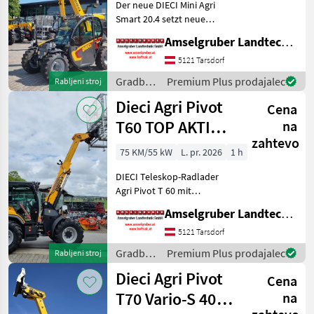
Der neue DIECI Mini Agri
Smart 20.4 setzt neue
Maßstäbe auf dem Mini-
Amselgruber Landtechnik GmbH
Teleskopladermarkt. Stufe
5 Motor - -Größte Kabine
5121 Tarsdorf
(Baugleich vom Modell 26.6
Gradbeni
Premium Plus prodajalec
Rabljeni stroj
Mini Agri) -50
stroji /
Dieci Agri Pivot
Cena
Dieci
T60 TOP AKTION
na
zahtevo
mit
75 KM/55 kW
L. pr. 2026
1 h
Österreichpaket
DIECI Teleskop-Radlader
Agri Pivot T 60 mit
Österreichpaket zum
Amselgruber Landtechnik GmbH
Aktionspreis! (solange der
Vorrat reicht) -75 PS Kubota
5121 Tarsdorf
Motor -40 Km/h
Gradbeni
Premium Plus prodajalec
Rabljeni stroj
Höchstgeschwindigkeit -
stroji /
Dieci Agri Pivot
Hubh
Cena
Dieci
T70 Vario-S 40
na