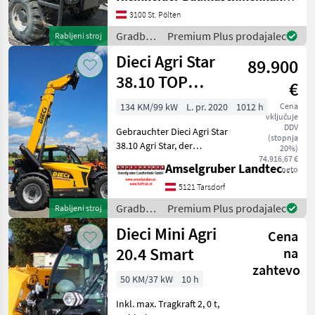
Geschlossene Kabine mit
3100 St. Pölten
Schiebefenster auf
Motorseite, Doppeltür mit
Gradbeni
Premium Plus prodajalec
Rabljeni stroj
Öffnun
stroji /
Dieci Agri Star
89.900
Dieci
38.10 TOP
€
Gelegenheit
134 KM/99 kW
L. pr. 2020
1012 h
Cena
vključuje
DDV
Gebrauchter Dieci Agri Star
(stopnja
38.10 Agri Star, der
20%)
leistungsstarke
74.916,67 €
Amselgruber Landtechnik GmbH
neto
Teleskoplader für
reibungslose und effiziente
5121 Tarsdorf
Arbeitszyklen. Die
Gradbeni
Premium Plus prodajalec
Rabljeni stroj
Produktfamilie Agri Star
stroji /
Dieci Mini Agri
besteht a
Cena
Dieci
20.4 Smart
na
zahtevo
50 KM/37 kW
10 h
Inkl. max. Tragkraft 2, 0 t,