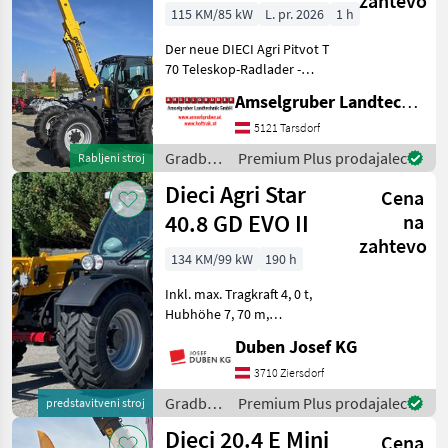
zahtevo
Km/h+Druckluft
115 KM/85 kW
L. pr. 2026
1 h
AKTION
Der neue DIECI Agri Pitvot T
70 Teleskop-Radlader -
unschlagbare Qualität und
Amselgruber Landtechnik GmbH
Ausstattung. DER NEUE
AGRI PIVOT T 70 setzt völlig
5121 Tarsdorf
neue Maßstäbe im
Gradbeni
Premium Plus prodajalec
Rabljeni stroj
Teleskop-Radladers
stroji /
Dieci Agri Star
Cena
Dieci
40.8 GD EVO II
na
zahtevo
134 KM/99 kW
190 h
Inkl. max. Tragkraft 4, 0 t,
Hubhöhe 7, 70 m,
Hydrostatantrieb, Joystick
Duben Josef KG
4 in 1 mit Flow Sharing und
FNR-Umschaltung, hydr.
3710 Ziersdorf
Schnellwechselsystem,
Gradbeni
Premium Plus prodajalec
predstavitveni stroj
Luftfedersitz, 170-l-
stroji /
Dieci 20.4 E Mini
Cena
Dieci