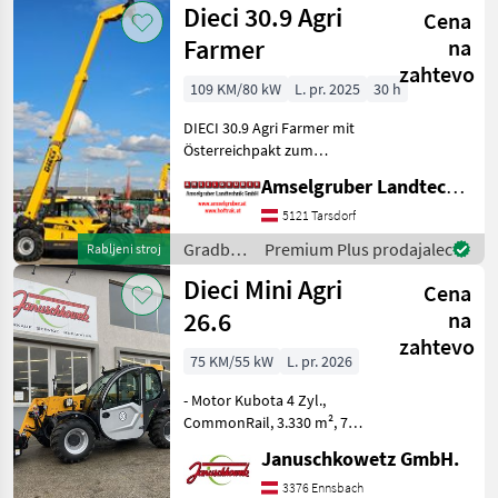
Dieci 30.9 Agri
und leistungsstark
Cena
Dieci
Farmer
na
zahtevo
109 KM/80 kW
L. pr. 2025
30 h
DIECI 30.9 Agri Farmer mit
Österreichpakt zum
Aktionspreis: Kubota Motor
Amselgruber Landtechnik GmbH
mit 3.800 ccm Hydraulische
Geräteverriegelung Radsatz
5121 Tarsdorf
400/70 - 20 Klimaanlage &
Gradbeni
Premium Plus prodajalec
Rabljeni stroj
Heizun
stroji /
Dieci Mini Agri
Cena
Dieci
26.6
na
zahtevo
75 KM/55 kW
L. pr. 2026
- Motor Kubota 4 Zyl.,
CommonRail, 3.330 m², 75
PS Turbo, StufeV -
Januschkowetz GmbH.
Betriebsgewicht 4.900 kg -
Hubhöhe 5, 78 m - Max.
3376 Ennsbach