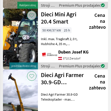
Hubkraft 2500 kg -
Stroji z
Premium Plus prodajalec
Rabljeni stroj
Ausbrechkraft 7600 daN
motorji /
Dieci Mini Agri
Cena
Dieci
20.4 Smart
na
zahtevo
50 KM/37 kW
25 h
Inkl. max. Tragkraft 2, 0 t,
Hubhöhe 4, 35 m,
Hydrostatantrieb,
Duben Josef KG
elektroproportinaler
Joystick 4 in 1 und FNR-
3710 Ziersdorf
Umschaltung,
Stroji z
Premium Plus prodajalec
predstavitveni stroj
Heizung/Lüftung, hydr.
motorji /
Dieci Agri Farmer
Schnellwechselsystem u
Cena
Dieci
30.9-GD
na
zahtevo
Teleskoplader
Dieci Agri Farmer 30.9-GD
Teleskoplader - max.
Tragkraft: 3.000 kg; max.
Hubhöhr: 8, 65 m mit