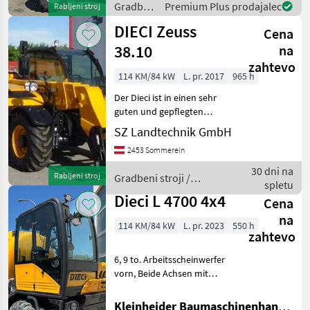
Gradbeni
Premium Plus prodajalec
Rabljeni stroj
Teleskop-Radladers
stroji /
DIECI Zeuss
Cena
Dieci
38.10
na
zahtevo
114 KM/84 kW
L. pr. 2017
965 h
Der Dieci ist in einen sehr
guten und gepflegten
Zustand. Jederzeit ist eine
SZ Landtechnik GmbH
Besichtigung bei uns
2453 Sommerein
persönlich möglich.
hidrostatsko, hidravlična
30 dni na
Rabljeni stroj
Gradbeni stroji /
blokada orodja, 4-kole
spletu
Dieci
Dieci L 4700 4x4
Cena
na
114 KM/84 kW
L. pr. 2023
550 h
zahtevo
6, 9 to. Arbeitsscheinwerfer
vorn, Beide Achsen mit
automatischer 45%
Differentialsperre. -
Kleinheider Baumaschinenhandel GmbH.