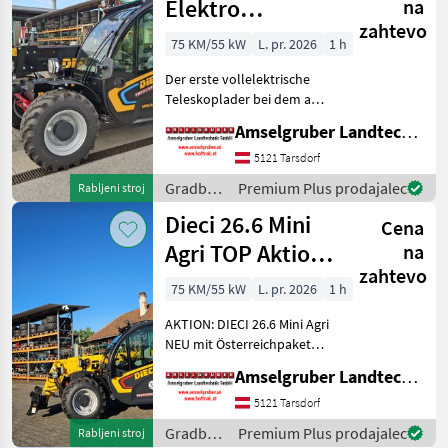
Elektro
na
zahtevo
Teleskoplader
75 KM/55 kW
L. pr. 2026
1 h
mit
Der erste vollelektrische
Österreichpaket
Teleskoplader bei dem an
wirklich alles gedacht
Amselgruber Landtechnik GmbH
wurde - MADE BY DIECI!
AKTION: DIECI 26.6 E
5121 Tarsdorf
Elektro Mini Agri NEU mit
Gradbeni
Premium Plus prodajalec
Rabljeni stroj
Österreichpaket (TOP
stroji /
Dieci 26.6 Mini
Cena
Dieci
Agri TOP Aktion
na
zahtevo
mit
75 KM/55 kW
L. pr. 2026
1 h
Österreichpaket
AKTION: DIECI 26.6 Mini Agri
NEU mit Österreichpaket
(TOP-Ausstattung): -2.600
Amselgruber Landtechnik GmbH
Kg Traglast -578cm
Hubhöhe
5121 Tarsdorf
Werkzeugunterkante -Unter
Gradbeni
Premium Plus prodajalec
Rabljeni stroj
200cm Bauhöhe -75 PS 4