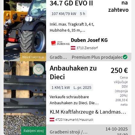
34.7 GD EVO II
na
zahtevo
107 KM/79 kW
5 h
Inkl. max. Tragkraft 3, 4 t,
Hubhöhe 6, 35 m,
Hydrostatantrieb, Joystick
Duben Josef KG
4 in 1 mit Flow Sharing und
FNR-Umschaltung, hydr.
3710 Ziersdorf
Schnellwechselsystem,
Gradbeni
Premium Plus prodajalec
Nova naprava
Luftfedersitz, 100-l-
stroji /
Anbauhaken zu
250 €
Dieci
Dieci
Cena
vključuje
DDV
1 KM/1 kW
L. pr. 2025
(stopnja
20%)
Verkaufe schraubbare
208,33 €
Anbauhaken zu Dieci. Die
neto
Maße sind von der Dieci-
KLM Kraftfahrzeuge & Landmaschinen GmbH
Medium laut Foto.
4720 Neumarkt/Hausruck
hidrostatsko, 4-kolesni,
gorivo: Dizel, : hidrostatsko,
14-10-2025
Rabljeni stroj
Gradbeni stroji /
: 4-kolesni Gradbeni s
15:30