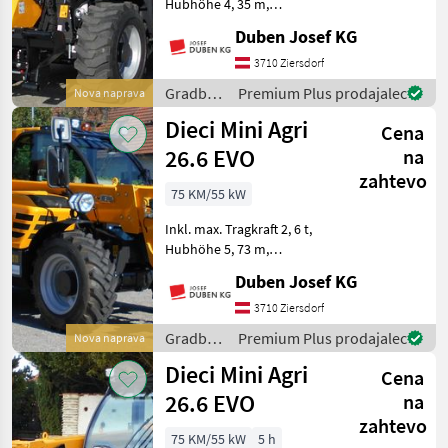
Hubhöhe 4, 35 m,
Hydrostatantrieb,
Duben Josef KG
elektroproportinaler
Joystick 4 in 1 und FNR-
3710 Ziersdorf
Umschaltung,
Gradbeni
Premium Plus prodajalec
Nova naprava
Heizung/Lüftung, hydr.
stroji /
Dieci Mini Agri
Schnellwechselsystem u
Cena
Dieci
26.6 EVO
na
zahtevo
75 KM/55 kW
Inkl. max. Tragkraft 2, 6 t,
Hubhöhe 5, 73 m,
Hydrostatantrieb,
Duben Josef KG
elektroproportinaler
Joystick 4 in 1 mit Flow
3710 Ziersdorf
Sharing und FNR-
Gradbeni
Premium Plus prodajalec
Nova naprava
Umschaltung, Klimaanlage,
stroji /
Dieci Mini Agri
hydr. Schnellwe
Cena
Dieci
26.6 EVO
na
zahtevo
75 KM/55 kW
5 h