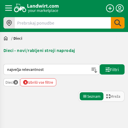
Prebrskaj ponudbe
/
Dieci
Dieci - novi/rabljeni stroji naprodaj
Tako je razvrščeno na Landwirt.com
Filtri
x
x
Dieci
Izbriši vse filtre
Seznam
Mreža
Natančnejše