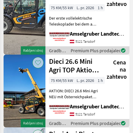
zahtevo
Teleskoplader
75 KM/55 kW
L. pr. 2026
1 h
mit
Der erste vollelektrische
Österreichpaket
Teleskoplader bei dem an
wirklich alles gedacht
Amselgruber Landtechnik GmbH
wurde - MADE BY DIECI!
AKTION: DIECI 26.6 E
5121 Tarsdorf
Elektro Mini Agri NEU mit
Gradbeni
Premium Plus prodajalec
Rabljeni stroj
Österreichpaket (TOP
stroji /
Dieci 26.6 Mini
Cena
Dieci
Agri TOP Aktion
na
zahtevo
mit
75 KM/55 kW
L. pr. 2026
1 h
Österreichpaket
AKTION: DIECI 26.6 Mini Agri
NEU mit Österreichpaket
(TOP-Ausstattung): -2.600
Amselgruber Landtechnik GmbH
Kg Traglast -578cm
Hubhöhe
5121 Tarsdorf
Werkzeugunterkante -Unter
Gradbeni
Premium Plus prodajalec
Rabljeni stroj
200cm Bauhöhe -75 PS 4
stroji /
Zylind