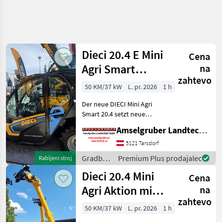
Dieci 20.4 E Mini
Cena
Agri Smart
na
zahtevo
ELEKTRO
50 KM/37 kW
L. pr. 2026
1 h
Teleskoplader
Der neue DIECI Mini Agri
TOP
Smart 20.4 setzt neue
Maßstäbe auf dem Mini-
Amselgruber Landtechnik GmbH
Teleskopladermarkt. 100 %
Elektro! -Größte Kabine
5121 Tarsdorf
(Baugleich vom Modell 26.6
Gradbeni
Premium Plus prodajalec
Rabljeni stroj
Mini Agri) -Echt
stroji /
Dieci 20.4 Mini
Cena
Dieci
Agri Aktion mit
na
zahtevo
Österreichpaket
50 KM/37 kW
L. pr. 2026
1 h