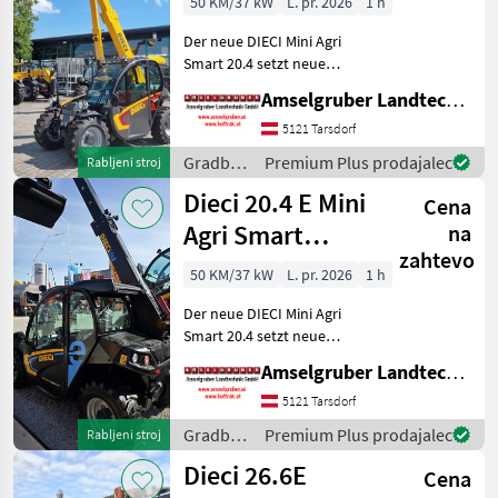
50 KM/37 kW
L. pr. 2026
1 h
Der neue DIECI Mini Agri
Smart 20.4 setzt neue
Maßstäbe auf dem Mini-
Amselgruber Landtechnik GmbH
Teleskopladermarkt. Stufe
5 Motor - -Größte Kabine
5121 Tarsdorf
(Baugleich vom Modell 26.6
Gradbeni
Premium Plus prodajalec
Rabljeni stroj
Mini Agri) -50
stroji /
Dieci 20.4 E Mini
Cena
Dieci
Agri Smart
na
zahtevo
ELEKTRO
50 KM/37 kW
L. pr. 2026
1 h
Teleskoplader
Der neue DIECI Mini Agri
TOP
Smart 20.4 setzt neue
Maßstäbe auf dem Mini-
Amselgruber Landtechnik GmbH
Teleskopladermarkt. 100 %
Elektro! -Größte Kabine
5121 Tarsdorf
(Baugleich vom Modell 26.6
Gradbeni
Premium Plus prodajalec
Rabljeni stroj
Mini Agri) -Echt
stroji /
Dieci 26.6E
Cena
Dieci