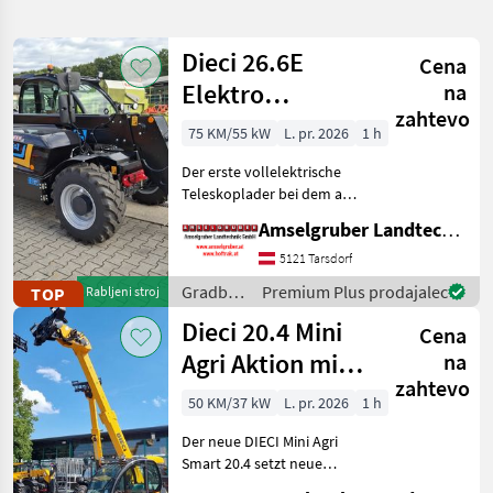
iskanje
Dieci 26.6E
Cena
Kategorija
Država
Filtri
1
Elektro
na
zahtevo
Teleskoplader
Prikaži
75 KM/55 kW
L. pr. 2026
1 h
TRENUTNA
Ponastavi
128
mit
POT
rezultatov
Der erste vollelektrische
Österreichpaket
Dieci
Teleskoplader bei dem an
wirklich alles gedacht
Amselgruber Landtechnik GmbH
IZBERITE
wurde - MADE BY DIECI!
KATEGORIJO
AKTION: DIECI 26.6 E
5121 Tarsdorf
Elektro Mini Agri NEU mit
Gradbeni
Premium Plus prodajalec
TOP
Rabljeni stroj
Gradbena tehnika
115
Österreichpaket (TOP
stroji /
Dieci 20.4 Mini
Cena
Dieci
Kmetijska tehnika
13
Agri Aktion mit
na
zahtevo
Österreichpaket
MARKETPLACE
50 KM/37 kW
L. pr. 2026
1 h
Ponudbe
Mali
Der neue DIECI Mini Agri
Marketplace
trgovcev
oglasi
Smart 20.4 setzt neue
Maßstäbe auf dem Mini-