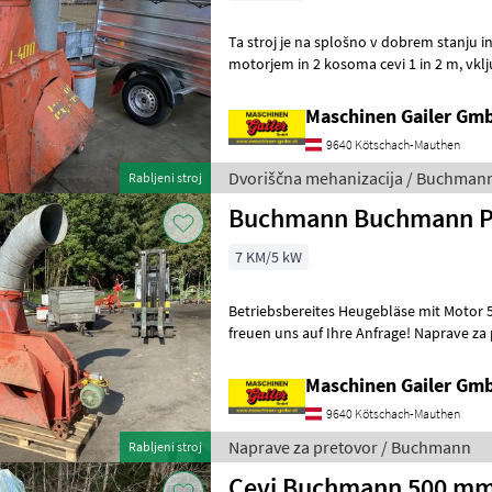
Ta stroj je na splošno v dobrem stanju in
motorjem in 2 kosoma cevi 1 in 2 m, vključno s sponkami. Veselimo se
vašega povpraševanja! Dvor
Maschinen Gailer Gm
9640 Kötschach-Mauthen
Dvoriščna mehanizacija / Buchman
Rabljeni stroj
Buchmann Buchmann Pi
7 KM/5 kW
Betriebsbereites Heugebläse mit Motor 5, 5kW, inkl. 2 Rohr
freuen uns auf Ihre An
Maschinen Gailer Gm
9640 Kötschach-Mauthen
Naprave za pretovor / Buchmann
Rabljeni stroj
Cevi Buchmann 500 m