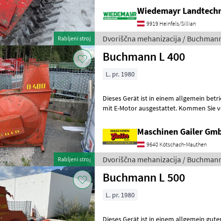
Wiedemayr Landtech
9919 Heinfels/Sillian
Dvoriščna mehanizacija / Buchman
Rabljeni stroj
Buchmann L 400
L. pr. 1980
Dieses Gerät ist in einem allgemein betr
mit E-Motor ausgestattet. Kommen Sie v
von unserem riesengroßen Sor
Maschinen Gailer Gm
9640 Kötschach-Mauthen
Dvoriščna mehanizacija / Buchman
Rabljeni stroj
Buchmann L 500
L. pr. 1980
Dieses Gerät ist in einem allgemein gut