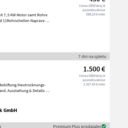
Cena z DDV/stroj iz
posredovalnice
398,23 € neto
it 7, 5 KW Motor samt Rohre
7 dni na spletu
1.500 €
Cena z DDV/stroj iz
posredovalnice
1.327,43 € neto
ubelüftung/Heutrocknungs-
ik GmbH
n
Premium Plus prodajalec