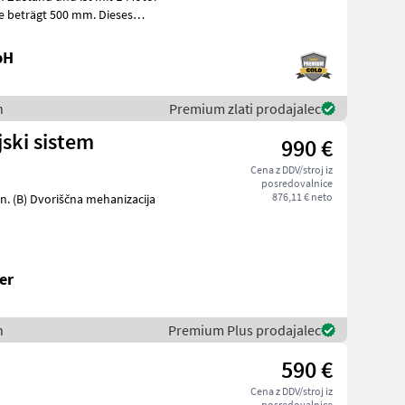
re beträgt 500 mm. Dieses
bH
n
Premium zlati prodajalec
ski sistem
990 €
Cena z DDV/stroj iz
posredovalnice
876,11 € neto
anizacija
er
n
Premium Plus prodajalec
590 €
Cena z DDV/stroj iz
posredovalnice