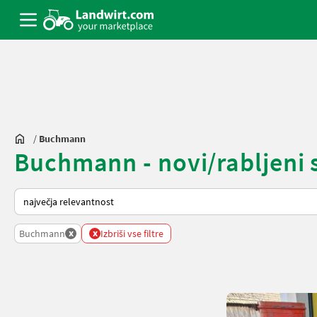
/
Buchmann
Buchmann - novi/rabljeni s
Tako je razvrščeno na Landwirt.com
x
x
Buchmann
Izbriši vse filtre