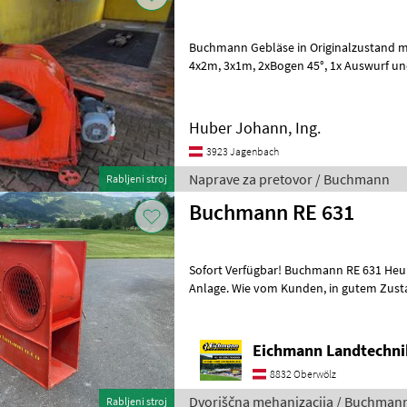
Buchmann Gebläse in Originalzustand m
4x2m, 3x1m, 2xBogen 45°, 1x Auswurf und 11Rohrschellen Naprave za
pretovor Puhalnik
Huber Johann, Ing.
3923 Jagenbach
Naprave za pretovor / Buchmann
Rabljeni stroj
Buchmann RE 631
Sofort Verfügbar! Buchmann RE 631 He
Anlage. Wie vom Kunden, in gutem Zustand. Ausstattung & Details: -
4kW E-Motor - Robuste Ausfü
Eichmann Landtechn
8832 Oberwölz
Dvoriščna mehanizacija / Buchman
Rabljeni stroj