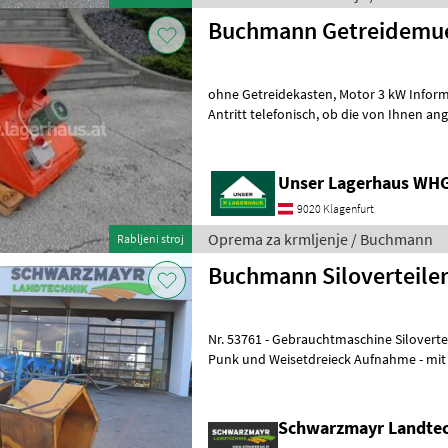
Buchmann Getreidemu
ohne Getreidekasten, Motor 3 kW Informieren Sie sich bitte vor Fahrt-
Antritt telefonisch, ob die von Ihnen angefragte Maschine aktuell bei
uns am Lager steht. Wir
Unser Lagerhaus WHG,
9020 Klagenfurt
Oprema za krmljenje / Buchmann
Rabljeni stroj
Buchmann Siloverteile
Nr. 53761 - Gebrauchtmaschine Siloverteiler - für Heckanbau - mit 3
Punk und Weisetdreieck Aufnahme - mit 
Walzendurchmesser - mit 1,
Schwarzmayr Landte