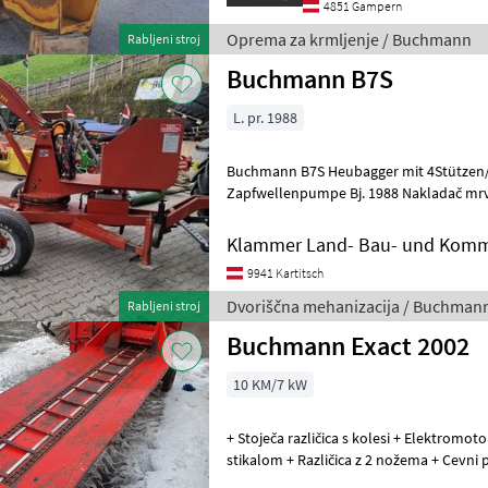
4851 Gampern
Oprema za krmljenje / Buchmann
Rabljeni stroj
Buchmann B7S
L. pr. 1988
Buchmann B7S Heubagger mit 4Stützen/
Zapfwellenpumpe Bj. 1988 Nakladač mrve, : Nakladač mrve Dvoriščna
mehanizacija Stroj za spravilo mrve
Klammer Land- Bau- und Komm
9941 Kartitsch
Dvoriščna mehanizacija / Buchman
Rabljeni stroj
Buchmann Exact 2002
10 KM/7 kW
+ Stoječa različica s kolesi + Elektromoto
stikalom + Različica z 2 nožema + Cevni
snemalna miza dolžin