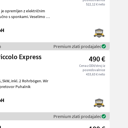
522,12 € neto
 je opremljen z električnim
bH
n
Premium zlati prodajalec
ccolo Express
490 €
Cena z DDV/stroj iz
posredovalnice
433,63 € neto
bögen. Wir
frage! Naprave za pretovor Puhalnik
bH
Premium zlati prodajalec
m