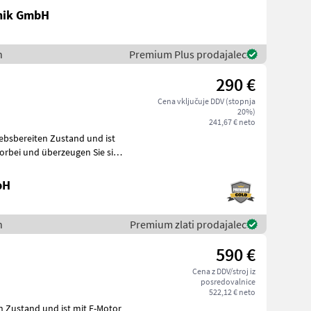
nik GmbH
n
Premium Plus prodajalec
290 €
Cena vključuje DDV (stopnja
20%)
241,67 € neto
iebsbereiten Zustand und ist
orbei und überzeugen Sie sich
bH
n
Premium zlati prodajalec
590 €
Cena z DDV/stroj iz
posredovalnice
522,12 € neto
en Zustand und ist mit E-Motor