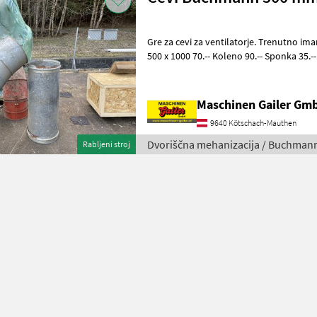
Gre za cevi za ventilatorje. Trenutno imamo na zalogi: 500 x 2000 120.--
500 x 1000 70.-- Koleno 90.-- Sponka 35.-- Izmetnik 100.-- Pridite k nam
in se prepri
Maschinen Gailer Gm
9640 Kötschach-Mauthen
Dvoriščna mehanizacija / Buchman
Rabljeni stroj