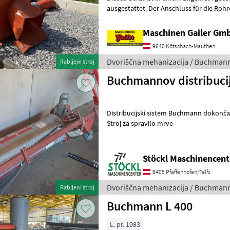
ausgestattet. Der Anschluss für die Roh
Gerät ist in einem allgemein
Maschinen Gailer Gm
9640 Kötschach-Mauthen
Dvoriščna mehanizacija / Buchman
Rabljeni stroj
Buchmannov distribucij
Distribucijski sistem Buchmann dokončan. (B) Dvoriščna meh
Stroj za spravilo mrve
Stöckl Maschinencent
6405 Pfaffenhofen/Telfs
Dvoriščna mehanizacija / Buchman
Rabljeni stroj
Buchmann L 400
L. pr. 1983