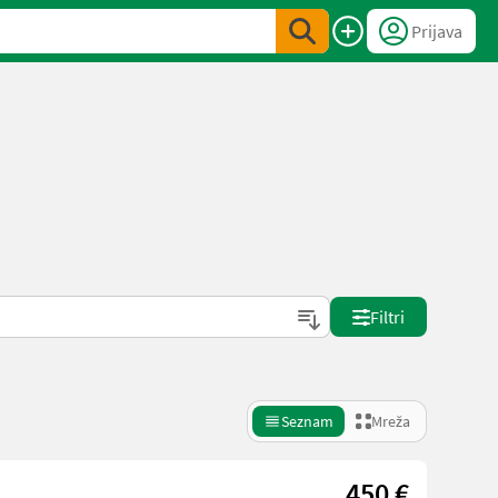
Prijava
Filtri
Seznam
Mreža
450 €