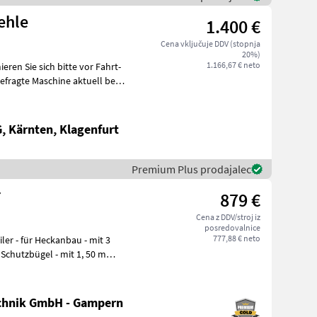
ehle
1.400 €
Cena vključuje DDV (stopnja
20%)
1.166,67 € neto
 Kärnten, Klagenfurt
Premium Plus prodajalec
r
879 €
Cena z DDV/stroj iz
posredovalnice
777,88 € neto
Schutzbügel - mit 1, 50 m
chnik GmbH - Gampern