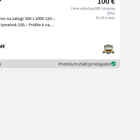
100 €
Cena vključuje DDV (stopnja
20%)
83,33 € neto
bH
n
Premium zlati prodajalec