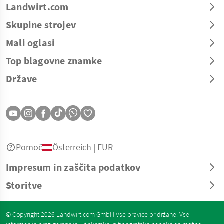
Landwirt.com
Skupine strojev
Mali oglasi
Top blagovne znamke
Države
Pomoč
Österreich | EUR
Impresum in zaščita podatkov
Storitve
© Copyright 2026 Landwirt.com GmbH Vse pravice pridržane. Vse