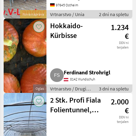
Dammformvorrichtung,
97645 Ostheim
Abnehmbare
Vrtnarstvo / Unia
2 dni na spletu
Nova naprava
Formungsbleche (für die
Bearbeitung von Dämmen
Hokkaido-
1.234
nac
Kürbisse
€
DDV ni
terjalen
Ferdinand Strohrigl
8142 Wundschuh
Vrtnarstvo / Drugi
3 dni na spletu
Oglas
stroji za vrtnarstvo
2 Stk. Profi Fiala
2.000
Folientunnel,
€
Gewächshaus 8 x
DDV ni
terjalen
39 m