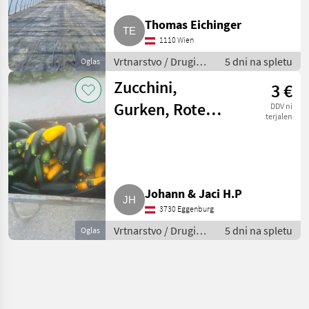
Thomas Eichinger
1110 Wien
Vrtnarstvo / Drugi
5 dni na spletu
Oglas
stroji za vrtnarstvo
Zucchini,
3 €
Gurken, Rote
DDV ni
terjalen
Rüben
Johann & Jaci H.P
3730 Eggenburg
Vrtnarstvo / Drugi
5 dni na spletu
Oglas
stroji za vrtnarstvo