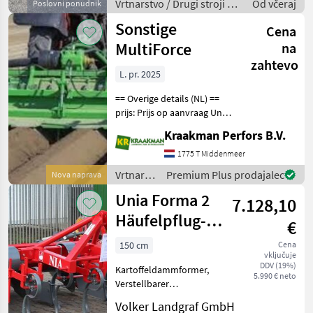
Vrtnarstvo / Drugi stroji za
Od včeraj
Poslovni ponudnik
vrtnarstvo
Sonstige
Cena
MultiForce
na
zahtevo
L. pr. 2025
== Overige details (NL) ==
prijs: Prijs op aanvraag Unit:
Stuk Aan deze frees komt
Kraakman Perfors B.V.
een aanaardkap zonder
kunststof maar een rechte
1775 T Middenmeer
kap 22, 5 cm bovenbreedte
Vrtnarstvo
Premium Plus prodajalec
Nova naprava
V
/
Unia Forma 2
7.128,10
Sonstige
Häufelpflug-
€
Dammformer
150 cm
Cena
vključuje
DDV (19%)
Kartoffeldammformer,
5.990 € neto
Verstellbarer
Reihenabstand 70/75 cm,
Volker Landgraf GmbH
Neigungseinstellung der