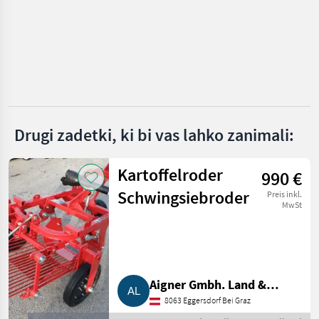
KMK
Sorpac
Grimme
Michalak
Drugi zadetki, ki bi vas lahko zanimali:
KMK Agro
Kartoffelroder
Prikaži
990 €
vse
Schwingsiebroder
Preis inkl.
(15)
MwSt
MARKETPLACE
Ponudbe
Mali
Marketplace
trgovcev
oglasi
Aigner Gmbh. Land &
8063 Eggersdorf Bei Graz
Gartentechnik, Agrar