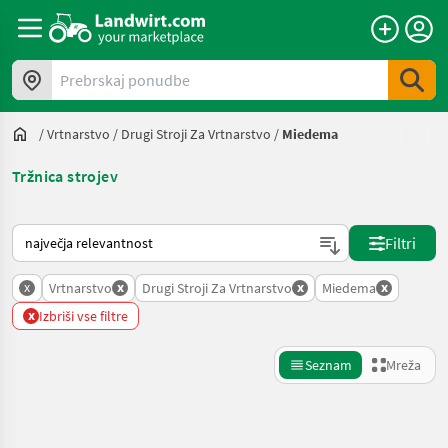
Prebrskaj ponudbe
/
Vrtnarstvo
/
Drugi Stroji Za Vrtnarstvo
/
Miedema
Tržnica strojev
Tako je razvrščeno na Landwirt.com
Filtri
x
x
x
x
Vrtnarstvo
Drugi Stroji Za Vrtnarstvo
Miedema
x
Izbriši vse filtre
Seznam
Mreža