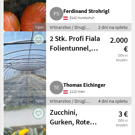
Ferdinand Strohrigl
Kverneland
1
8142 Wundschuh
Miedema
1
Vrtnarstvo / Drugi
2 dni na spletu
Oglas
stroji za vrtnarstvo
2 Stk. Profi Fiala
2.000
MARKETPLACE
Folientunnel,
€
Ponudbe
Mali
Marketplace
Gewächshaus 8 x
DDV ni
trgovcev
oglasi
terjalen
39 m
Thomas Eichinger
1110 Wien
Vrtnarstvo / Drugi
4 dni na spletu
Oglas
stroji za vrtnarstvo
Zucchini,
3 €
Gurken, Rote
DDV ni
terjalen
Rüben