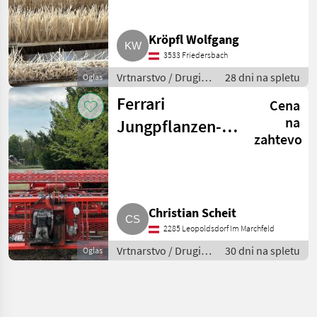
Kröpfl Wolfgang
3533 Friedersbach
Vrtnarstvo / Drugi
28 dni na spletu
Oglas
stroji za vrtnarstvo
Ferrari
Cena
na
Jungpflanzen-
zahtevo
Setzmaschine
Rotostrapp 8-
reihig
Christian Scheit
2285 Leopoldsdorf Im Marchfeld
Vrtnarstvo / Drugi
30 dni na spletu
Oglas
stroji za vrtnarstvo