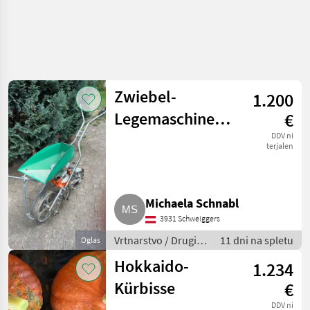
Zwiebel-
1.200
Legemaschine
€
Terrateck
DDV ni
terjalen
Stupfzwiebel
Michaela Schnabl
3931 Schweiggers
Vrtnarstvo / Drugi
11 dni na spletu
Oglas
stroji za vrtnarstvo
Hokkaido-
1.234
Kürbisse
€
DDV ni