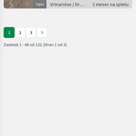
Vrtnarstvo / Drugi
1 mesec na spletu
Oglas
stroji za
vrtnarstvo
1
2
3
Zadetek
1
-
48
od
132
(Stran 1 od 3)