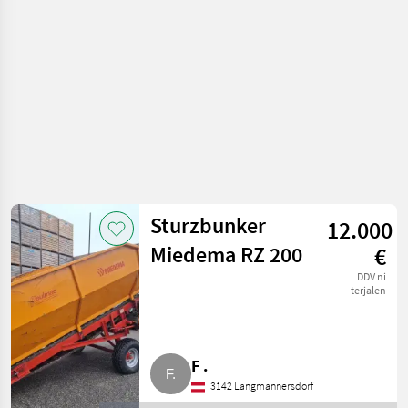
vrtnarstvo
Sturzbunker
12.000
Miedema RZ 200
€
DDV ni
terjalen
F .
3142 Langmannersdorf