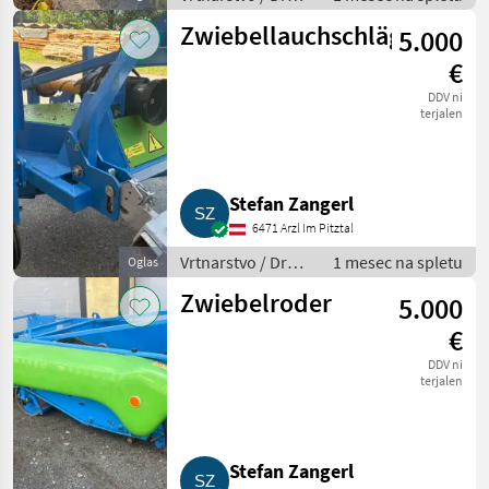
stroji za
Zwiebellauchschlägler
5.000
vrtnarstvo
€
DDV ni
terjalen
Stefan Zangerl
6471 Arzl Im Pitztal
Vrtnarstvo / Drugi
1 mesec na spletu
Oglas
stroji za
Zwiebelroder
5.000
vrtnarstvo
€
DDV ni
terjalen
Stefan Zangerl