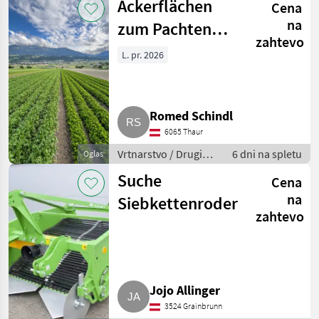
Ackerflächen
Cena
na
zum Pachten
zahtevo
gesucht in Tirol
L. pr. 2026
Romed Schindl
6065 Thaur
Vrtnarstvo / Drugi
6 dni na spletu
Oglas
stroji za vrtnarstvo
Suche
Cena
na
Siebkettenroder
zahtevo
Jojo Allinger
3524 Grainbrunn