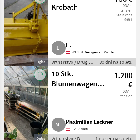
Krobath
DDV ni
terjalen
Stara cena
999 €
L .
4372 St. Georgen am Walde
Vrtnarstvo / Drugi
30 dni na spletu
Oglas
stroji za vrtnarstvo
10 Stk.
1.200
Blumenwagen
€
(Pflanzenwagen,
DDV ni
terjalen
dänisch),
Gärtnerei
Maximilian Lackner
1210 Wien
Vrtnarstvo / Drugi
1 mesec na spletu
Oglas