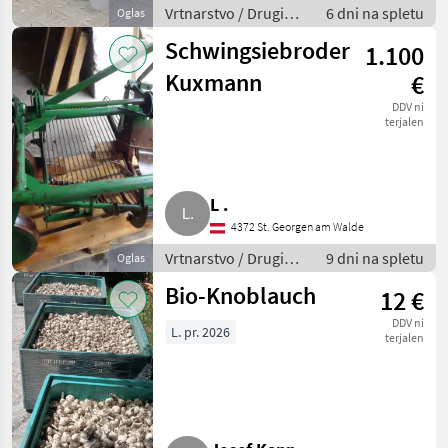
Vrtnarstvo / Drugi
6 dni na spletu
Oglas
stroji za vrtnarstvo
Schwingsiebroder
1.100
Kuxmann
€
DDV ni
terjalen
L .
4372 St. Georgen am Walde
Vrtnarstvo / Drugi
9 dni na spletu
Oglas
stroji za vrtnarstvo
Bio-Knoblauch
12 €
DDV ni
L. pr. 2026
terjalen