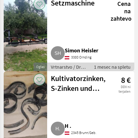
Setzmaschine
Cena
vrtnarstvo
na
zahtevo
Simon Heisler
3380 Ornding
Vrtnarstvo / Drugi
1 mesec na spletu
Oglas
stroji za
Kultivatorzinken,
8 €
vrtnarstvo
S-Zinken und
DDV ni
terjalen
Gerade-Zinken
H .
2345 Brunn/Geb.