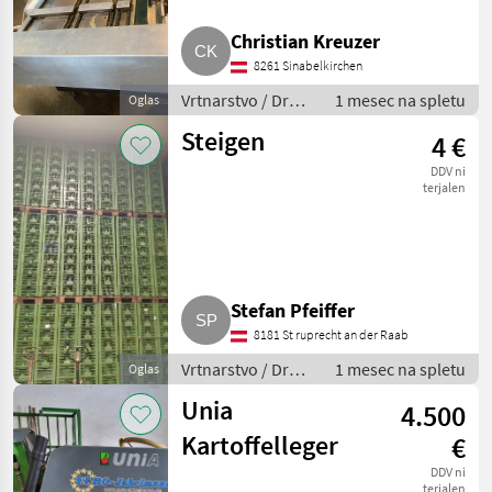
Christian Kreuzer
8261 Sinabelkirchen
Vrtnarstvo / Drugi
1 mesec na spletu
Oglas
stroji za
Steigen
4 €
vrtnarstvo
DDV ni
terjalen
Stefan Pfeiffer
8181 St ruprecht an der Raab
Vrtnarstvo / Drugi
1 mesec na spletu
Oglas
stroji za
Unia
4.500
vrtnarstvo
Kartoffelleger
€
DDV ni
terjalen