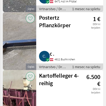
6471 Arzl Im Pitztal
Vrtnarstvo / Drugi
1 mesec na spletu
Oglas
stroji za
Postertz
1 €
vrtnarstvo
Pflanzkörper
DDV ni
terjalen
C .
4611 Buchkirchen
Vrtnarstvo / Drugi
1 mesec na spletu
Oglas
stroji za
Kartoffelleger 4-
6.500
vrtnarstvo
reihig
€
DDV ni
terjalen