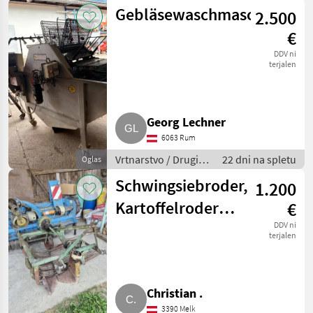
stroji za vrtnarstvo
Gebläsewaschmaschine
2.500
€
DDV ni
terjalen
Georg Lechner
6063 Rum
Vrtnarstvo / Drugi
22 dni na spletu
Oglas
stroji za vrtnarstvo
Schwingsiebroder,
1.200
Kartoffelroder,
€
Erdäpfelroder
DDV ni
terjalen
Kuxmann
Christian .
3390 Melk