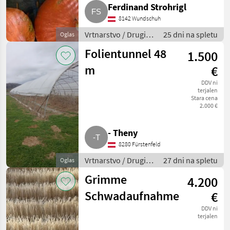
Ferdinand Strohrigl
8142 Wundschuh
Vrtnarstvo / Drugi
25 dni na spletu
Oglas
stroji za vrtnarstvo
Folientunnel 48
1.500
m
€
DDV ni
terjalen
Stara cena
2.000 €
- Theny
8280 Fürstenfeld
Vrtnarstvo / Drugi
27 dni na spletu
Oglas
stroji za vrtnarstvo
Grimme
4.200
Schwadaufnahme
€
DDV ni
terjalen