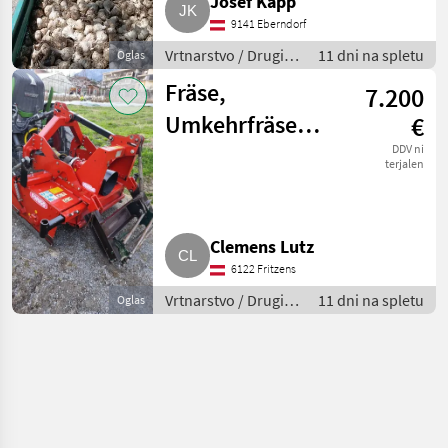
Josef Kapp
9141 Eberndorf
Vrtnarstvo / Drugi
11 dni na spletu
Oglas
stroji za vrtnarstvo
Fräse,
7.200
Umkehrfräse
€
Forigo
DDV ni
terjalen
Clemens Lutz
6122 Fritzens
Vrtnarstvo / Drugi
11 dni na spletu
Oglas
stroji za vrtnarstvo