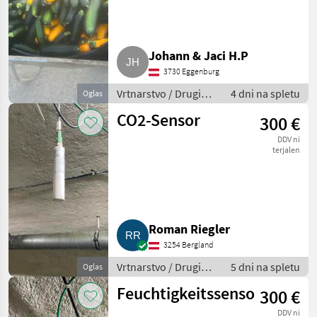
Johann & Jaci H.P
3730 Eggenburg
Vrtnarstvo / Drugi
4 dni na spletu
Oglas
stroji za vrtnarstvo
CO2-Sensor
300 €
DDV ni
terjalen
Roman Riegler
3254 Bergland
Vrtnarstvo / Drugi
5 dni na spletu
Oglas
stroji za vrtnarstvo
Feuchtigkeitssensor
300 €
DDV ni