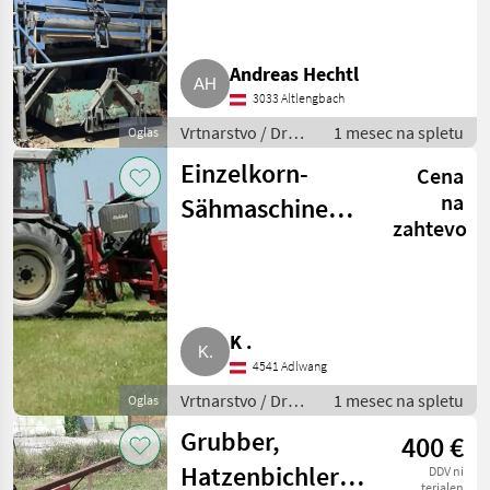
Andreas Hechtl
3033 Altlengbach
Vrtnarstvo / Drugi
1 mesec na spletu
Oglas
stroji za
Einzelkorn-
Cena
vrtnarstvo
na
Sähmaschine
zahtevo
Gasparado 520
K .
4541 Adlwang
Vrtnarstvo / Drugi
1 mesec na spletu
Oglas
stroji za
Grubber,
400 €
vrtnarstvo
Hatzenbichler
DDV ni
terjalen