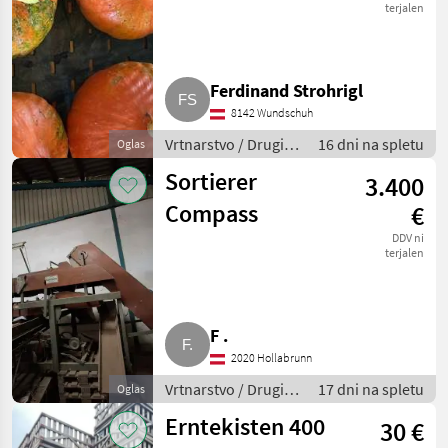
terjalen
Ferdinand Strohrigl
8142 Wundschuh
Vrtnarstvo / Drugi
16 dni na spletu
Oglas
stroji za vrtnarstvo
Sortierer
3.400
Compass
€
DDV ni
terjalen
F .
2020 Hollabrunn
Vrtnarstvo / Drugi
17 dni na spletu
Oglas
stroji za vrtnarstvo
Erntekisten 400
30 €