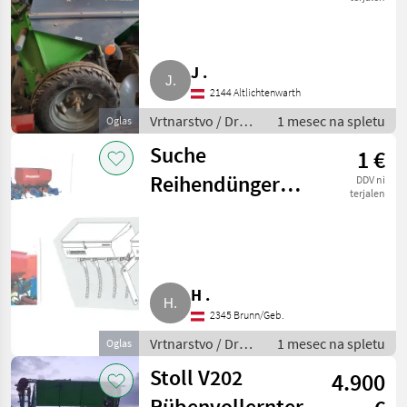
J .
2144 Altlichtenwarth
Vrtnarstvo / Drugi
1 mesec na spletu
Oglas
stroji za
Suche
1 €
vrtnarstvo
Reihendüngerstreuer
DDV ni
terjalen
Hatzenbichler,
Einböck, Rauch
für Mais
H .
2345 Brunn/Geb.
Vrtnarstvo / Drugi
1 mesec na spletu
Oglas
stroji za
Stoll V202
4.900
vrtnarstvo
Rübenvollernter