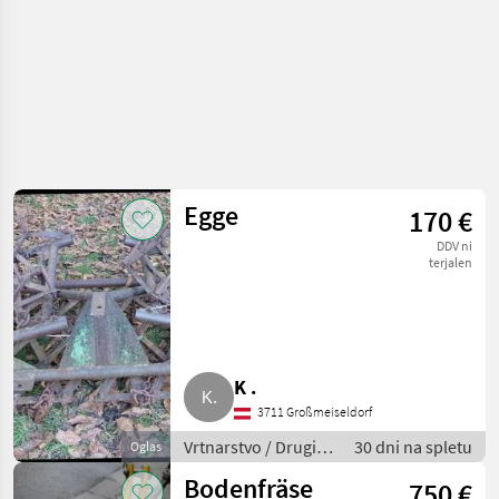
Egge
170 €
DDV ni
terjalen
K .
3711 Großmeiseldorf
Vrtnarstvo / Drugi
30 dni na spletu
Oglas
stroji za vrtnarstvo
Bodenfräse
750 €