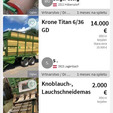
2011 Höbersdorf
Vrtnarstvo / Drugi
1 mesec na spletu
Oglas
stroji za
Krone Titan 6/36
14.000
vrtnarstvo
GD
€
DDV ni
terjalen
Stara cena
15.500 €
S .
3923 Jagenbach
Vrtnarstvo / Drugi
1 mesec na spletu
Oglas
stroji za
Knoblauch-,
2.000
vrtnarstvo
Lauchschneidemaschine
€
DDV ni
terjalen