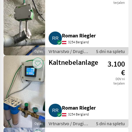
terjalen
Roman Riegler
3254 Bergland
Vrtnarstvo / Drugi
5 dni na spletu
Oglas
stroji za vrtnarstvo
Kaltnebelanlage
3.100
€
DDV ni
terjalen
Roman Riegler
3254 Bergland
Vrtnarstvo / Drugi
5 dni na spletu
Oglas
stroji za vrtnarstvo