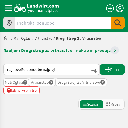
Prebrskaj ponudbe
/
Mali Oglasi
/
Vrtnarstvo
/
Drugi Stroji Za Vrtnarstvo
Rabljeni Drugi stroji za vrtnarstvo - nakup in prodaja
Tako je razvrščeno na Landwirt.com
Filtri
x
x
x
Mali Oglasi
Vrtnarstvo
Drugi Stroji Za Vrtnarstvo
x
Izbriši vse filtre
Seznam
Mreža