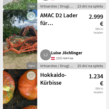
Vrtnarstvo / Drugi
23 dni na spletu
Oglas
stroji za vrtnarstvo
AMAC D2 Lader
2.999
für
€
Zwiebelernte,
DDV ni
terjalen
funktionsfähig,
gebraucht
Luise Jöchlinger
2232 Aderklaa
Vrtnarstvo / Drugi
25 dni na spletu
Oglas
stroji za vrtnarstvo
Hokkaido-
1.234
Kürbisse
€
DDV ni
terjalen