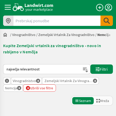
Prebrskaj ponudbe
/
Vinogradništvo
/
Zemeljski Vrtalnik Za Vinogradništvo
/
Nemcija
Kupite Zemeljski vrtalnik za vinogradništvo - novo in
rabljeno v Nemčija
Tako je razvrščeno na Landwirt.com
Filtri
x
x
x
Vinogradnistvo
Zemeljski Vrtalnik Za Vinogradnistvo
x
x
Nemcija
Izbriši vse filtre
Seznam
Mreža