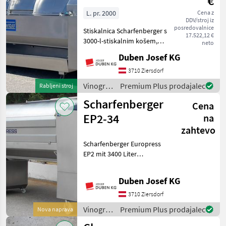
€
L. pr. 2000
Cena z
DDV/stroj iz
posredovalnice
Stiskalnica Scharfenberger s
17.522,12 €
3000-l-stiskalnim košem,
neto
velikimi odprtinami za
Duben Josef KG
polnjenje z drsnimi vrati,
popolnoma avtomatskim
3710 Ziersdorf
krmiljenjem, stranskim
Vinogradništvo
Premium Plus prodajalec
Rabljeni stroj
zaslonom, priklj
/
Scharfenberger
Cena
Scharfenberger
EP2-34
na
zahtevo
Scharfenberger Europress
EP2 mit 3400 Liter
Presskorbinhalt, Tank-
Presssystem,
Duben Josef KG
Displaysteuerung mit
Touchscreen und 10-Zoll-
3710 Ziersdorf
Monitor seitlich,
Vinogradništvo
Premium Plus prodajalec
Nova naprava
Funkfernbedienung, pneu
/