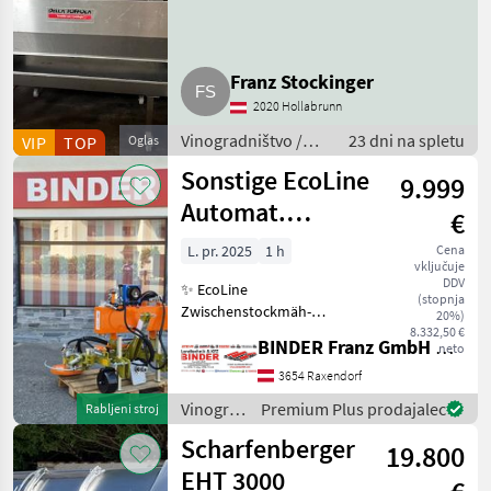
Franz Stockinger
2020 Hollabrunn
Vinogradništvo /
23 dni na spletu
VIP
TOP
Oglas
Stroj za kletarjenje
Sonstige EcoLine
9.999
Automat.
€
Zwischenstockmäher
L. pr. 2025
1 h
Cena
vključuje
Ostraticky
DDV
✨ EcoLine
(stopnja
Zwischenstockmäh-
20%)
Kombination ✔️ Modell:
8.332,50 €
BINDER Franz GmbH & CoKG
neto
Ostraticky MSO-400HP ✔️
durch Eigenölversorgung
3654 Raxendorf
ist Mähen auch ✔️ mit
Vinogradništvo
Premium Plus prodajalec
Rabljeni stroj
kleineren Traktoren
/
Scharfenberger
problemlos möglich!
19.800
Sonstige
EHT 3000