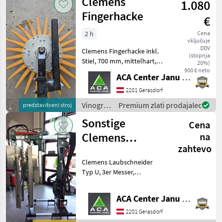
Clemens
1.080
Scharfenberger
Fingerhacke
€
2 h
Cena
vključuje
DDV
Clemens Fingerhacke inkl.
(stopnja
Stiel, 700 mm, mittelhart,
20%)
Vorführgerät. Wurde nur 1 x
900 € neto
ACA Center Janu GmbH
eingesetzt. Vinogradništvo
Odstranjevalniki štorov
2201 Gerasdorf
Vinogradništvo
Premium zlati prodajalec
predstavitveni stroj
/
Sonstige
Cena
Clemens
Clemens
na
zahtevo
Laubschneidet
Clemens Laubschneider
Typ U
Typ U, 3er Messer,
Obermesser 0, 74 m,
Messerträger seitlich 1, 45
ACA Center Janu GmbH
m, Anfahrschutz seitlich
und oben, hydraulische
2201 Gerasdorf
Breitenverstellung im