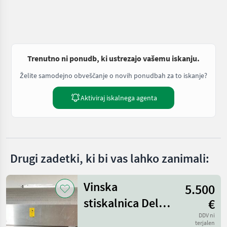
Trenutno ni ponudb, ki ustrezajo vašemu iskanju.
Želite samodejno obveščanje o novih ponudbah za to iskanje?
Aktiviraj iskalnega agenta
Drugi zadetki, ki bi vas lahko zanimali:
Vinska
5.500
stiskalnica Della
€
Toffola 1.600 l
DDV ni
terjalen