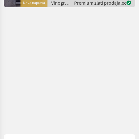
Vinogradništvo
Premium zlati prodajalec
Nova naprava
Laubschn
/
Sonstige