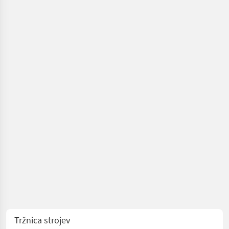
/
Enoveneta
Tržnica strojev