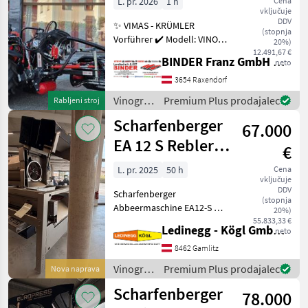
L. pr. 2026
1 h
Cena
vključuje
DDV
✨ VIMAS - KRÜMLER
(stopnja
Vorführer ✔️ Modell: VINO -
20%)
Version HeavyDuty ✔️ in
12.491,67 €
BINDER Franz GmbH & CoKG
neto
serienmäßiger Ausführung
✔️ Heckanbau - einseitig ✔️
3654 Raxendorf
Hohe
Vinogradništvo
Premium Plus prodajalec
Rabljeni stroj
Arbeitsgeschwindigkeit bis
/
Scharfenberger
zu 5, 5
67.000
Sonstige
EA 12 S Rebler +
€
Rollensortierer
L. pr. 2025
50 h
Cena
vključuje
DDV
Scharfenberger
(stopnja
Abbeermaschine EA12-S mit
20%)
Rollensortierer und
55.833,33 €
Ledinegg - Kögl GmbH - Obst- und Weinbautechnik
neto
Quetschwalze – Präzision
und Flexibilität für die
8462 Gamlitz
Traubenverarbeitung -
Vinogradništvo
Premium Plus prodajalec
Nova naprava
Vorführmaschine
/
Scharfenberger
Beschreibung:
78.000
Scharfenberger