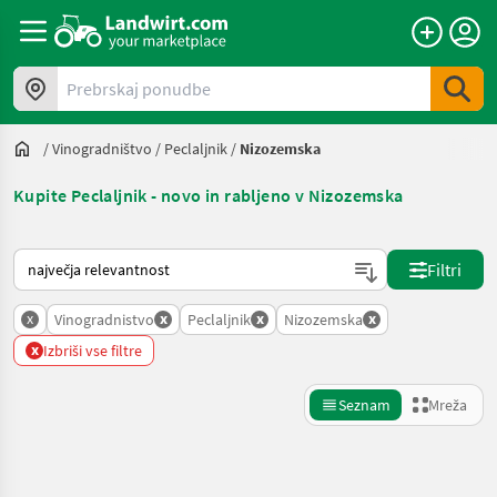
Prebrskaj ponudbe
/
Vinogradništvo
/
Peclaljnik
/
Nizozemska
Kupite Peclaljnik - novo in rabljeno v Nizozemska
Tako je razvrščeno na Landwirt.com
Filtri
x
x
x
x
Vinogradnistvo
Peclaljnik
Nizozemska
x
Izbriši vse filtre
Seznam
Mreža