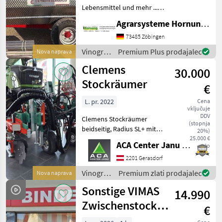
Lebensmittel und mehr ...
Einachser / Tandem /
Agrarsysteme Hornung GmbH & Co. KG
Tridem Zweiachser mit
Drehschemel Sagen Sie uns
73485 Zöbingen
was Sie möchten Größe /
Vinogradništvo
Premium Plus prodajalec
Nova naprava
Breifung / Zubehör, dann
/
Clemens
be
30.000
Sonstige
Stockräumer
€
L. pr. 2022
Cena
vključuje
DDV
Clemens Stockräumer
(stopnja
beidseitig, Radius SL+ mit
20%)
Zinkenkreisel, SB 2
25.000 €
ACA Center Janu GmbH
neto
Geräteträger, Aushub
hydraulisch Links und
2201 Gerasdorf
Rechts, Arbeitsbreite 2400 -
Vinogradništvo
Premium zlati prodajalec
Nova naprava
3400 mm, inkl. Ventilblock
/
Sonstige VIMAS
14.990
Clemens
Zwischenstock-
€
KRÜMLER