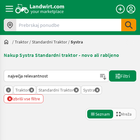
Prebrskaj ponudbe
/
Traktor
/
Standardni Traktor
/
Systra
Nakup Systra Standardni traktor - novo ali rabljeno
Tako je razvrščeno na Landwirt.com
Filtri
x
x
x
x
Traktor
Standardni Traktor
Systra
x
Izbriši vse filtre
Seznam
Mreža