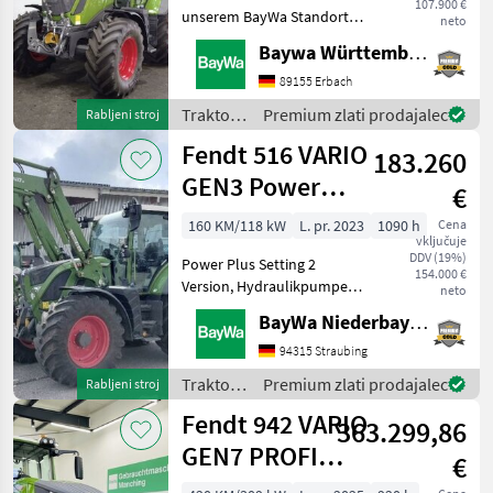
107.900 €
unserem BayWa Standort in
neto
DE-89155 Erbach.Gerne
Baywa Württemberg
steht Ihnen Herr Straub
unter Tel.: 07305 173 52 für
89155 Erbach
Ihre Anfrage zur
Traktor /
Premium zlati prodajalec
Rabljeni stroj
Verfügung!Fendt 312 Vario
Fendt
Fendt 516 VARIO
183.260
GEN3 Power
€
Plus
160 KM/118 kW
L. pr. 2023
1090 h
Cena
vključuje
DDV (19%)
Power Plus Setting 2
154.000 €
Version, Hydraulikpumpe
neto
110 l/min, Spurführung RTK
BayWa Niederbayern
Novatel, Diese Maschine
steht an unserem BayWa
94315 Straubing
Standort in DE - 84307
Traktor /
Premium zlati prodajalec
Rabljeni stroj
Eggenfelden.Gerne steht
Fendt
Fendt 942 VARIO
363.299,86
GEN7 PROFI
€
PLUS S2