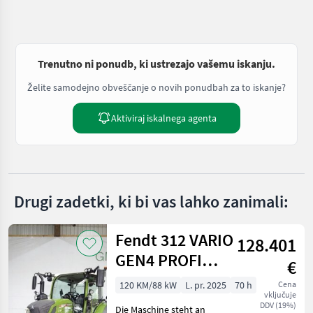
Trenutno ni ponudb, ki ustrezajo vašemu iskanju.
Želite samodejno obveščanje o novih ponudbah za to iskanje?
Aktiviraj iskalnega agenta
Drugi zadetki, ki bi vas lahko zanimali:
Fendt 312 VARIO
128.401
GEN4 PROFI
€
SET2
120 KM/88 kW
L. pr. 2025
70 h
Cena
vključuje
DDV (19%)
Die Maschine steht an