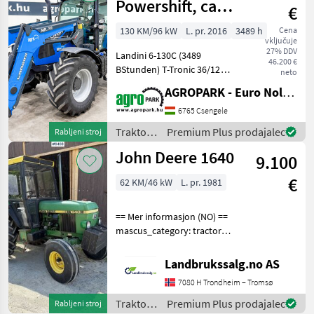
Powershift, cab
€
suspension,
130 KM/96 kW
L. pr. 2016
3489 h
Cena
vključuje
frontloader,
27% DDV
Landini 6-130C (3489
46.200 €
BStunden) T-Tronic 36/12
neto
40 km/h, Frontlader,
AGROPARK - Euro Noliker Kft.
gefederte Kabine, 5 Paare
Steuergeräte, 1+2
6765 Csengele
Linienbremse, Michelin-
Traktor /
Premium Plus prodajalec
Rabljeni stroj
Reifen, Klimaanlage
Landini
John Deere 1640
Baujahr: 2
9.100
€
62 KM/46 kW
L. pr. 1981
== Mer informasjon (NO) ==
mascus_category: tractors
Please provide reference
number upon request: 9498
Landbrukssalg.no AS
See
7080 H Trondheim – Tromsø
en.landbrukssalg.no/9498
for more images
Traktor /
Premium Plus prodajalec
Rabljeni stroj