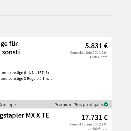
ge für
5.831 €
 sonsti
Cena vključuje DDV (19%)
4.900 € neto
nd sonstige (Int. Nr. 16746)
und sonstige 3 Regale á 1m
 Sonstige
Premium Plus prodajalec
ngstapler MX X TE
17.731 €
Cena vključuje DDV (19%)
14.900 € neto