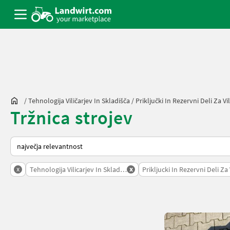
/
Tehnologija Viličarjev In Skladišča
/
Priključki In Rezervni Deli Za Vil
Tržnica strojev
Tako je razvrščeno na Landwirt.com
x
x
Tehnologija Vilicarjev In Skladisca
Prikljucki In Rezervni Deli Za 