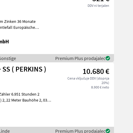
DDV ni terjalen
ntiefall Europäische
e Lösun
GmbH
 Sonstige
Premium Plus prodajalec
 SS ( PERKINS )
10.680 €
Cena vključuje DDV (stopnja
20%)
8.900 € neto
H
 Linde
Premium Plus prodajalec