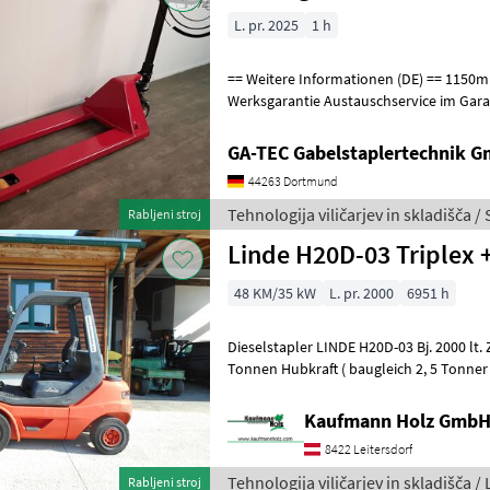
L. pr. 2025
1 h
== Weitere Informationen (DE) == 1150mm Zinken 36 Monate
Werksgarantie Austauschservice im Gara
Produktion Die GS Serie ist die passend
GA-TEC Gabelstaplertechnik 
44263 Dortmund
Tehnologija viličarjev in skladišča /
Rabljeni stroj
Linde H20D-03 Triplex +
48 KM/35 kW
L. pr. 2000
6951 h
Dieselstapler LINDE H20D-03 Bj. 2000 lt. Zähler 6.951 Stunden 2
Tonnen Hubkraft ( baugleich 2, 5 Tonner ) 2, 22 Meter Bauhöhe 2, 03
Meter Masthöhe 4, 25 Me
Kaufmann Holz Gmb
8422 Leitersdorf
Tehnologija viličarjev in skladišča /
Rabljeni stroj