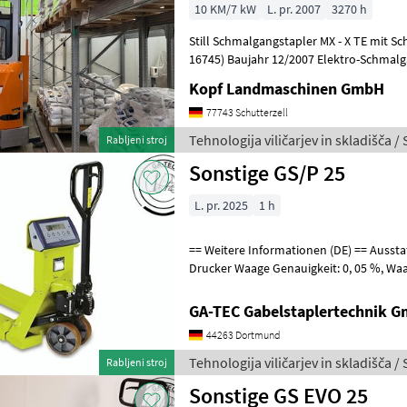
10 KM/7 kW
L. pr. 2007
3270 h
Still Schmalgangstapler MX - X TE mit Sc
16745) Baujahr 12/2007 Elektro-Schmalg
Schwenkhubgabel 3.270 Betriebsstunde
Kopf Landmaschinen GmbH
77743 Schutterzell
Tehnologija viličarjev in skladišča / S
Rabljeni stroj
Sonstige GS/P 25
L. pr. 2025
1 h
== Weitere Informationen (DE) == Ausstattung : ------------- - Waage -
Drucker Waage Genauigkeit: 0, 05 %, Waage Unterteilung: 0, 5 kg,
Waage Betriebsdauer: 50 h,
GA-TEC Gabelstaplertechnik 
44263 Dortmund
Tehnologija viličarjev in skladišča /
Rabljeni stroj
Sonstige GS EVO 25