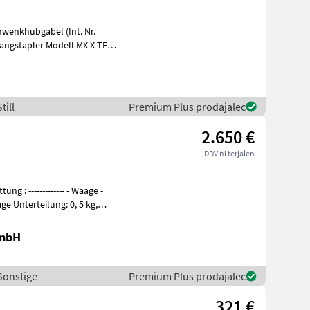
hwenkhubgabel (Int. Nr.
angstapler Modell MX X TE
n
till
Premium Plus prodajalec
2.650 €
DDV ni terjalen
GmbH
 Sonstige
Premium Plus prodajalec
321 €