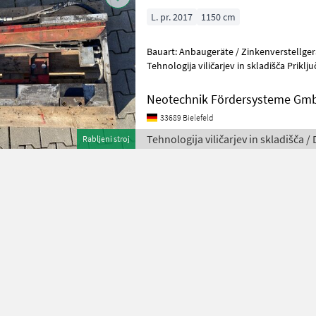
L. pr. 2017
1150 cm
Bauart: Anbaugeräte / Zinkenverstellgerät, Tragkraft: 25
Tehnologija viličarjev in skladišča Priključ
Neotechnik Fördersysteme Gmb
33689 Bielefeld
Tehnologija viličarjev in skladišča 
Rabljeni stroj