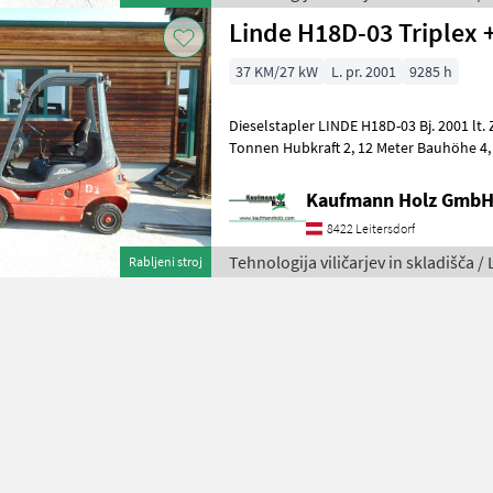
Linde H18D-03 Triplex 
37 KM/27 kW
L. pr. 2001
9285 h
Dieselstapler LINDE H18D-03 Bj. 2001 lt. Zähler 9.285 Stunden 1, 8
Tonnen Hubkraft 2, 12 Meter Bauhöhe 4
Motor - Triplexfreihubm
Kaufmann Holz Gmb
8422 Leitersdorf
Tehnologija viličarjev in skladišča /
Rabljeni stroj