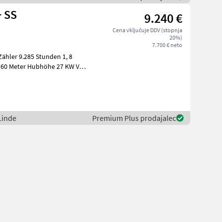
+ SS
9.240 €
Cena vključuje DDV (stopnja
20%)
7.700 € neto
, 60 Meter Hubhöhe 27 KW VW-
H
 Linde
Premium Plus prodajalec