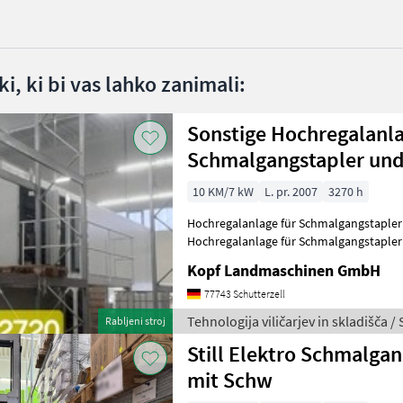
i, ki bi vas lahko zanimali:
Sonstige Hochregalanla
Schmalgangstapler und
10 KM/7 kW
L. pr. 2007
3270 h
Hochregalanlage für Schmalgangstapler u
Hochregalanlage für Schmalgangstapler 
Breite, 25m Länge je 4 Ebenen á
Kopf Landmaschinen GmbH
77743 Schutterzell
Tehnologija viličarjev in skladišča /
Rabljeni stroj
Still Elektro Schmalga
mit Schw