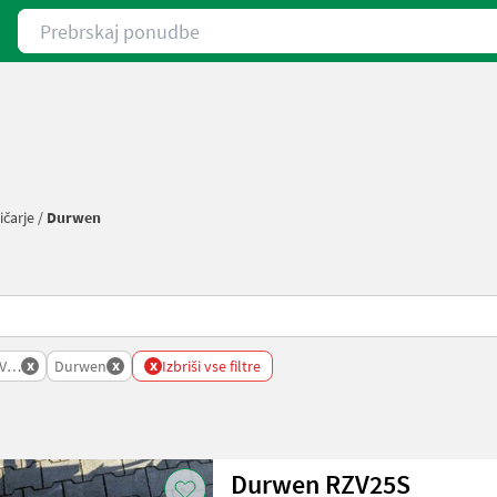
Prebrskaj ponudbe
ičarje
/
Durwen
x
x
x
Vilicarje
Durwen
Izbriši vse filtre
Durwen RZV25S