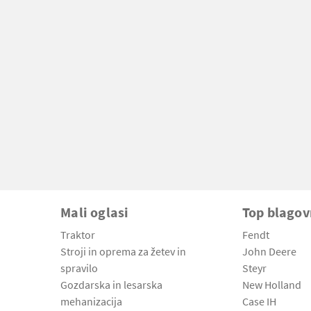
Mali oglasi
Top blago
Traktor
Fendt
Stroji in oprema za žetev in
John Deere
spravilo
Steyr
Gozdarska in lesarska
New Holland
mehanizacija
Case IH