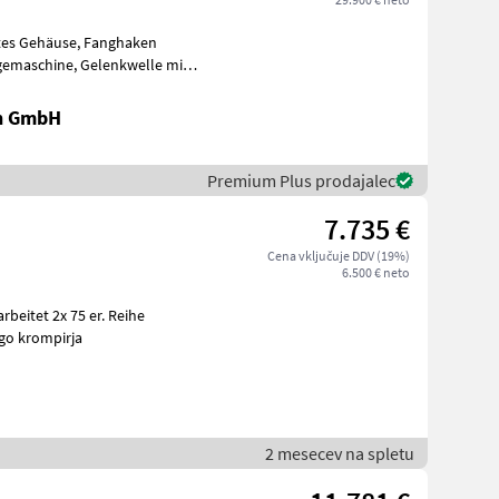
Gelenkwelle mit
en GmbH
Premium Plus prodajalec
7.735 €
Cena vključuje DDV (19%)
6.500 € neto
rbeitet 2x 75 er. Reihe
ego krompirja
2 mesecev na spletu