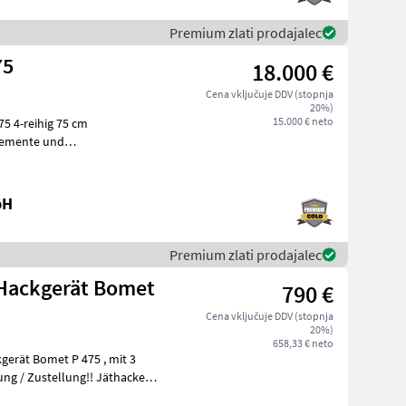
Premium zlati prodajalec
75
18.000 €
Cena vključuje DDV (stopnja
20%)
15.000 € neto
5 cm
ichtstransfersystem zur
bH
Premium zlati prodajalec
 Hackgerät Bomet
790 €
Cena vključuje DDV (stopnja
20%)
658,33 € neto
ät Bomet P 475 , mit 3
stellung!! Jäthacken-