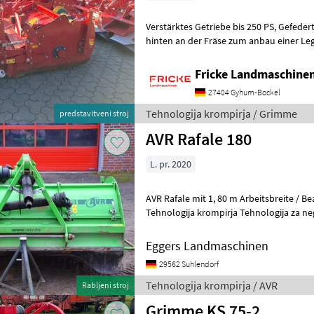
Verstärktes Getriebe bis 250 PS, Gefedertes Gehäuse, Fanghaken
hinten an der Fräse zum anbau einer Legemaschine, 
Nockenschaltkupplung, Reihenabstand
Fricke Landmaschin
27404 Gyhum-Bockel
Tehnologija krompirja / Grimme
predstavitveni stroj
AVR Rafale 180
L. pr. 2020
AVR Rafale mit 1, 80 m Arbeitsbreite / Bea
Tehnologija krompirja Tehnologija za n
Eggers Landmaschinen
29562 Suhlendorf
Tehnologija krompirja / AVR
Rabljeni stroj
Grimme KS 75-2