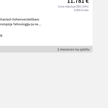
11.781 €
Cena vključuje DDV (19%)
9.900 € neto
hanisch höhenverstellbare
bH
2 mesecev na spletu