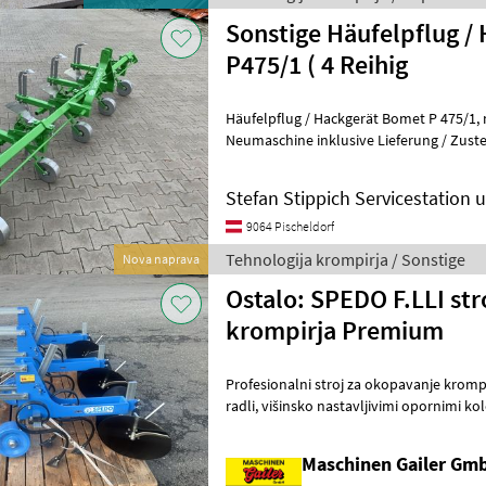
Sonstige Häufelpflug /
P475/1 ( 4 Reihig
Häufelpflug / Hackgerät Bomet P 475/1, mit 5 Sektionen (4 Reihig )
Neumaschine inklusive Lieferung / Zuste
Jäthacken-Häufler Norma s
Stefan Stippich Servicestation
9064 Pischeldorf
Tehnologija krompirja / Sonstige
Nova naprava
Ostalo: SPEDO F.LLI str
krompirja Premium
Profesionalni stroj za okopavanje krompirja, 3-vrstni, z dis
radli, višinsko nastavljivimi opornimi kolesi za nadzor globine,
nastavljiv za razmik med vrstami
Maschinen Gailer Gm