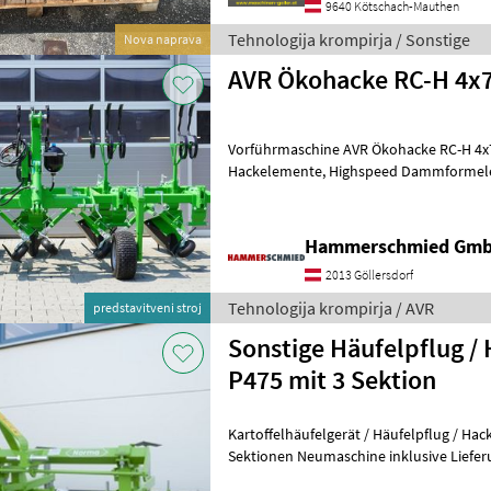
9640 Kötschach-Mauthen
Tehnologija krompirja / Sonstige
Nova naprava
AVR Ökohacke RC-H 4x
Vorführmaschine AVR Ökohacke RC-H 4x75 4-reihig 7
Hackelemente, Highspeed Dammformelemente und
Tiefenführungsräder Hydraulisches Gew
Hammerschmied Gm
2013 Göllersdorf
Tehnologija krompirja / AVR
predstavitveni stroj
Sonstige Häufelpflug /
P475 mit 3 Sektion
Kartoffelhäufelgerät / Häufelpflug / Hackger
Sektionen Neumaschine inklusive Lieferung / Zu
Häufler Norma sind multifunk