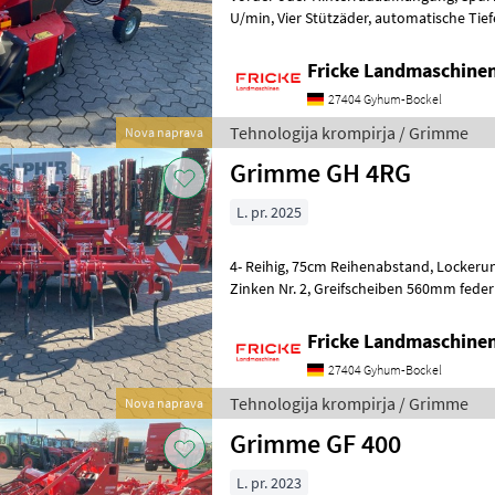
U/min, Vier Stützäder, automatische Tiefensteuerung, Beleuchtung,
ISOBUS CCI 800 Terminal Tehnologija
Fricke Landmaschin
27404 Gyhum-Bockel
Tehnologija krompirja / Grimme
Nova naprava
Grimme GH 4RG
L. pr. 2025
4- Reihig, 75cm Reihenabstand, Lockerungszinken Nr. 3, Zusätzlicher
Zinken Nr. 2, Greifscheiben 560mm federnd gelagert, Formblech offen
mir Einzelaufhängung am Paral
Fricke Landmaschin
27404 Gyhum-Bockel
Tehnologija krompirja / Grimme
Nova naprava
Grimme GF 400
L. pr. 2023