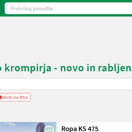
Prebrskaj ponudbe
 krompirja - novo in rablje
x
Izbriši vse filtre
Ropa KS 475