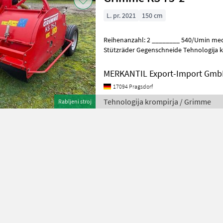
L. pr. 2021
150 cm
Reihenanzahl: 2 ________ 540/Umin mec
Stützräder Gegenschneide Tehnologija krompirja Tehnologija za nego
krompirja
MERKANTIL Export-Import Gm
17094 Pragsdorf
Tehnologija krompirja / Grimme
Rabljeni stroj