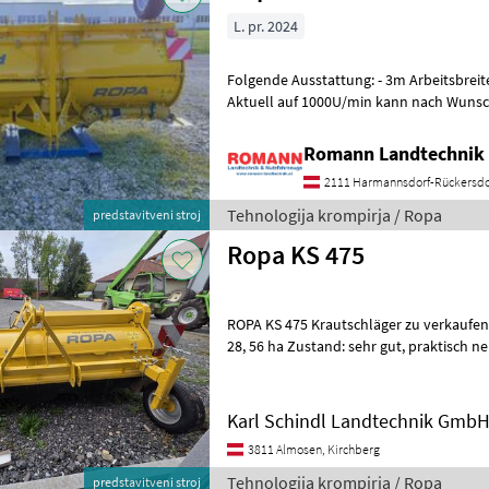
L. pr. 2024
Folgende Ausstattung: - 3m Arbeitsbreit
Aktuell auf 1000U/min kann nach Wunsc
werden - Weitwinkelgelenkwelle - Tie
Romann Landtechnik 
2111 Harmannsdorf-Rückersdo
Tehnologija krompirja / Ropa
predstavitveni stroj
Ropa KS 475
ROPA KS 475 Krautschläger zu verkaufen 
28, 56 ha Zustand: sehr gut, praktisch neuwertig Arbeitsbreite: 4, 75 m
Heckanbau Zapfwellend
Karl Schindl Landtechnik Gmb
3811 Almosen, Kirchberg
Tehnologija krompirja / Ropa
predstavitveni stroj