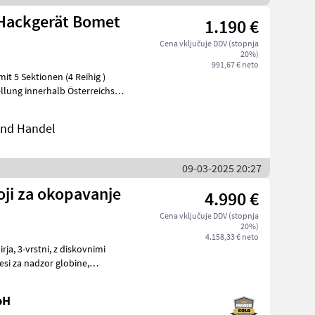
 Hackgerät Bomet
1.190 €
Cena vključuje DDV (stopnja
20%)
991,67 € neto
llung innerhalb Österreichs!!
 und Handel
09-03-2025 20:27
oji za okopavanje
4.990 €
Cena vključuje DDV (stopnja
20%)
4.158,33 € neto
kovnimi
bH