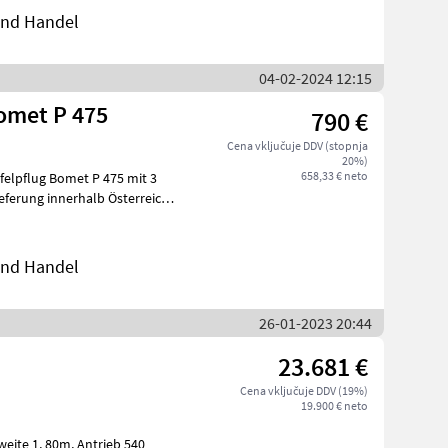
 und Handel
04-02-2024 12:15
omet P 475
790 €
Cena vključuje DDV (stopnja
20%)
658,33 € neto
felpflug Bomet P 475 mit 3
 und Handel
26-01-2023 20:44
23.681 €
Cena vključuje DDV (19%)
19.900 € neto