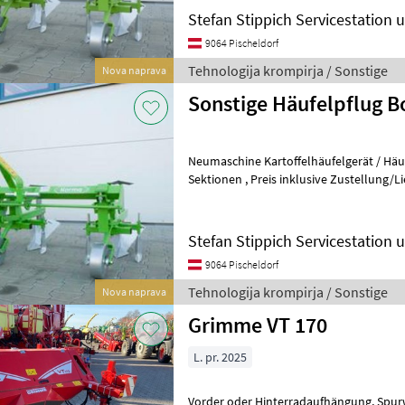
Stefan Stippich Servicestation
9064 Pischeldorf
Tehnologija krompirja / Sonstige
Nova naprava
Sonstige Häufelpflug B
Neumaschine Kartoffelhäufelgerät / Häu
Sektionen , Preis inklusive Zustellung/Lieferung innerhalb Österreichs
!! - Dreipunktaufnahme Kat
Stefan Stippich Servicestation
9064 Pischeldorf
Tehnologija krompirja / Sonstige
Nova naprava
Grimme VT 170
L. pr. 2025
Vorder oder Hinterradaufhängung, Spurweite 1, 80m, Antrieb 540