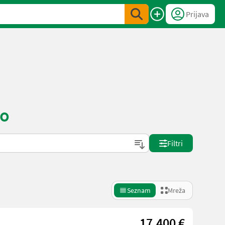
Prijava
no
Filtri
Seznam
Mreža
17.400 €