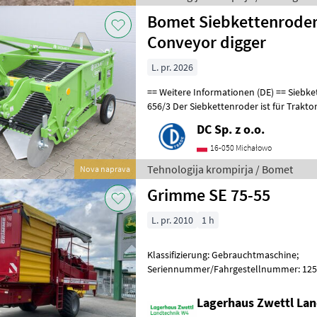
Bomet Siebkettenroder 
Conveyor digger
L. pr. 2026
== Weitere Informationen (DE) == Siebkettenroder Upus (2-reihig) Z
656/3 Der Siebkettenroder ist für Traktoren ausgelegt, die mit dem
Aufhängungssystem Dreipu
DC Sp. z o.o.
16-050 Michałowo
Tehnologija krompirja / Bomet
Nova naprava
Grimme SE 75-55
L. pr. 2010
1 h
Klassifizierung: Gebrauchtmaschine;
Seriennummer/Fahrgestellnummer: 1250-
Plattform: Ja; Behältervolumen: 55; Verl
Lagerhaus Zwettl Lan