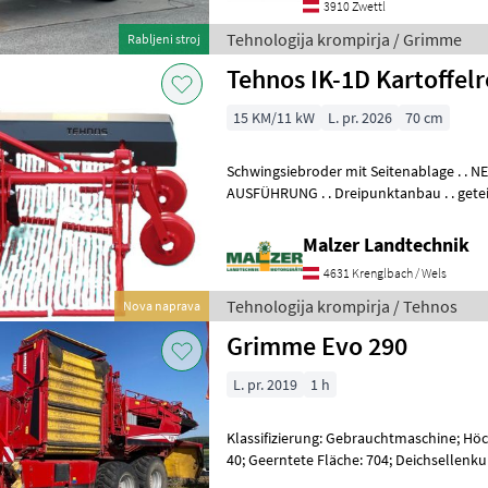
3910 Zwettl
Tehnologija krompirja / Grimme
Rabljeni stroj
Tehnos IK-1D Kartoffel
15 KM/11 kW
L. pr. 2026
70 cm
Schwingsiebroder mit Seitenablage . . 
AUSFÜHRUNG . . Dreipunktanbau . . getei
und Stahllaufräder höhenverstellbar . . 
Malzer Landtechnik
4631 Krenglbach / Wels
Tehnologija krompirja / Tehnos
Nova naprava
Grimme Evo 290
L. pr. 2019
1 h
Klassifizierung: Gebrauchtmaschine; Höc
40; Geerntete Fläche: 704; Deichsellenku
vorne: Ja; Arbeitsscheinwerfer