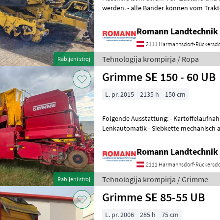
werden. - alle Bänder können vom Traktor aus verstellt werden -
Rodetiefe ist vom Traktor einstellbar
Romann Landtechnik 
2111 Harmannsdorf-Rückersdo
Tehnologija krompirja / Ropa
Rabljeni stroj
Grimme SE 150 - 60 UB
L. pr. 2015
2135 h
150 cm
Folgende Ausstattung: - Kartoffelaufna
Lenkautomatik - Siebkette mechanisch an
Igel 2 V-Band - Igel 3 Plattenb
Romann Landtechnik 
2111 Harmannsdorf-Rückersdo
Tehnologija krompirja / Grimme
Rabljeni stroj
Grimme SE 85-55 UB
L. pr. 2006
285 h
75 cm