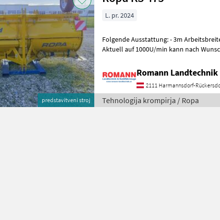
L. pr. 2024
Folgende Ausstattung: - 3m Arbeitsbreit
Aktuell auf 1000U/min kann nach Wunsc
werden - Weitwinkelgelenkwelle - Tie
Romann Landtechnik 
2111 Harmannsdorf-Rückersdo
Tehnologija krompirja / Ropa
predstavitveni stroj