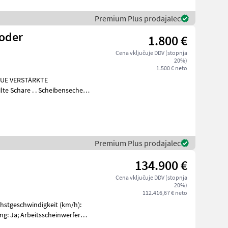
Premium Plus prodajalec
roder
1.800 €
Cena vključuje DDV (stopnja
20%)
1.500 € neto
NEUE VERSTÄRKTE
lte Schare . . Scheibenseche
war
Premium Plus prodajalec
134.900 €
Cena vključuje DDV (stopnja
20%)
112.416,67 € neto
hstgeschwindigkeit (km/h):
ng: Ja; Arbeitsscheinwerfer