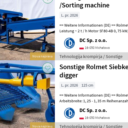
/Sorting machine
L. pr. 2026
== Weitere Informationen (DE) == Rolmet Kartoffelsortierer M614/1
Leistung ~ 2 t / h Motor Sf 80-4B 0, 75 kW, 1400 U/mi
Stromversorgung 400V / 50Hz Sortier
DC Sp. z o.o.
16-050 Michałowo
Tehnologija krompirja / Sonstige
Nova naprava
Sonstige Rolmet Siebke
digger
L. pr. 2026
125 cm
== Weitere Informationen (DE) == Rolmet 2-reihiger Siebkettenroder
Arbeitsbreite: 1, 25 - 1, 35 m Reihenanzah
5 cm Betriebsgesch
DC Sp. z o.o.
16-050 Michałowo
Tehnologija krompirja / Sonstige
Nova naprava