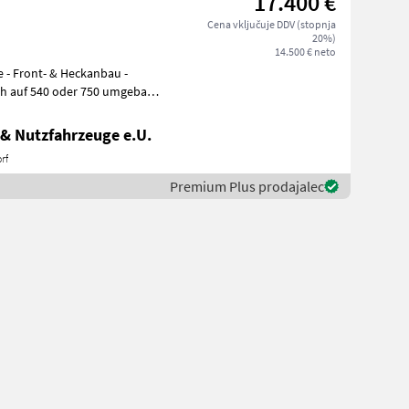
17.400 €
Cena vključuje DDV (stopnja
20%)
14.500 € neto
e - Front- & Heckanbau -
h auf 540 oder 750 umgebaut
& Nutzfahrzeuge e.U.
rf
Premium Plus prodajalec