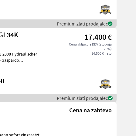
Premium zlati prodajalec
 GL34K
17.400 €
Cena vključuje DDV (stopnja
20%)
14.500 € neto
o
bereitung Flüs
bH
Premium zlati prodajalec
Cena na zahtevo
kann sofort eingesetzt