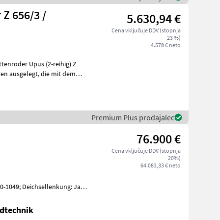
Z 656/3 /
5.630,94 €
Cena vključuje DDV (stopnja
23 %)
4.578 € neto
Premium Plus prodajalec
76.900 €
Cena vključuje DDV (stopnja
20%)
64.083,33 € neto
1049; Deichsellenkung: Ja;
esetisch: Ja; Häufelzentr
dtechnik