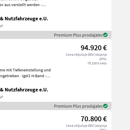
& Nutzfahrzeuge e.U.
rf
Premium Plus prodajalec
94.920 €
Cena vključuje DDV (stopnja
20%)
79.100 € neto
hme mit Tiefeneinstellung und
getrieben - Igel1 H-Band -
& Nutzfahrzeuge e.U.
rf
Premium Plus prodajalec
70.800 €
Cena vključuje DDV (stopnja
20%)