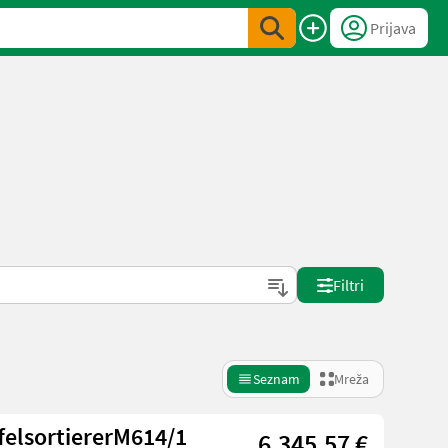
Prijava
Filtri
Seznam
Mreža
felsortiererM614/1
6.345,57 €