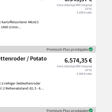
Cena vključuje DDV (stopnja
23 %)
5.159 € neto
n
Premium Plus prodajalec
ttenroder / Potato
6.574,35 €
Cena vključuje DDV (stopnja
23 %)
5.345 € neto
l: 2 Reihenabstand: 62, 5 - 67,
Premium Plus prodajalec