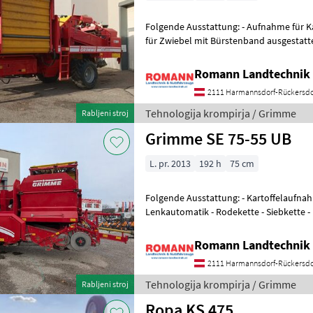
Folgende Ausstattung: - Aufnahme für 
für Zwiebel mit Bürstenband ausgestatt
Tiefeneinstellung und Lenkautomatik
Romann Landtechnik 
2111 Harmannsdorf-Rückersdo
Tehnologija krompirja / Grimme
Rabljeni stroj
Grimme SE 75-55 UB
L. pr. 2013
192 h
75 cm
Folgende Ausstattung: - Kartoffelaufnahme mit Tiefeneinstellung und
Lenkautomatik - Rodekette - Siebkette - Längsigel als H-Igel - Querigel
als H-Plattenband - 4-r
Romann Landtechnik 
2111 Harmannsdorf-Rückersdo
Tehnologija krompirja / Grimme
Rabljeni stroj
Ropa KS 475