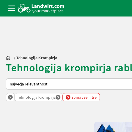
/
Tehnologija Krompirja
Tehnologija krompirja rabl
Tako je razvrščeno na Landwirt.com
x
x
x
Tehnologija Krompirja
Izbriši vse filtre