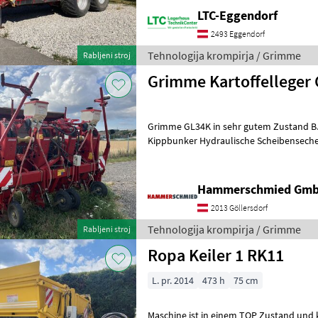
LTC-Eggendorf
2493 Eggendorf
Tehnologija krompirja / Grimme
Rabljeni stroj
Grimme Kartoffelleger
Grimme GL34K in sehr gutem Zustand BJ 2008 Hydraulischer
Kippbunker Hydraulische Scheibenseche Gaspard
Mikrogranulatstreuer Spuranreisser Vor
Hammerschmied Gm
2013 Göllersdorf
Tehnologija krompirja / Grimme
Rabljeni stroj
Ropa Keiler 1 RK11
L. pr. 2014
473 h
75 cm
Maschine ist in einem TOP Zustand und 