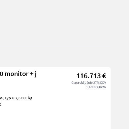
0 monitor + j
116.713 €
Cena vključuje 27% DDV
91.900 € neto
kg