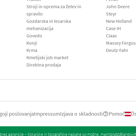
Stroji in oprema za žetev in
John Deere
spravilo
Steyr
Gozdarska in lesarska
New Holland
mehanizacija
Case IH
Govedo
Claas
Konji
Massey Fergu
Krma
Deutz-Fahr
Kmetijski job market
Direktna prodaja
goji poslovanja
Impressum
Izjava o skladnosti
Pomoč
Ös
rez garancije – tiskarske in tipografske napake so možne.
marktplatz@landwir