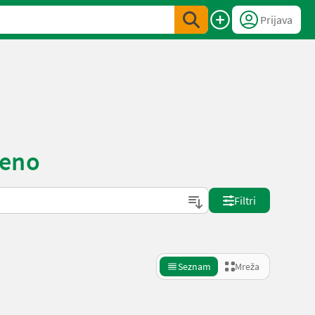
Prijava
jeno
Filtri
Seznam
Mreža