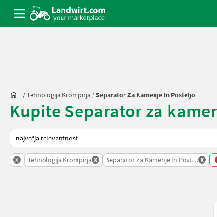
/
Tehnologija Krompirja
/
Separator Za Kamenje In Posteljo
Kupite Separator za kamenj
Tako je razvrščeno na Landwirt.com
x
x
x
Tehnologija Krompirja
Separator Za Kamenje In Posteljo