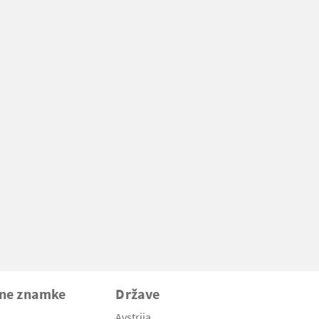
vne znamke
Države
Avstrija