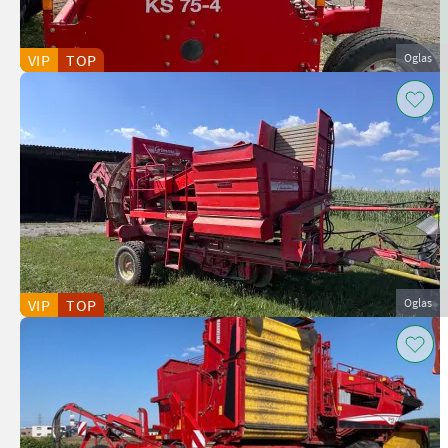
VIP
TOP
Oglas
VIP
TOP
Oglas