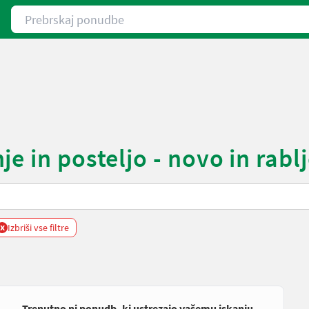
Prebrskaj ponudbe
e in posteljo - novo in rabl
x
Izbriši vse filtre
Trenutno ni ponudb, ki ustrezajo vašemu iskanju.