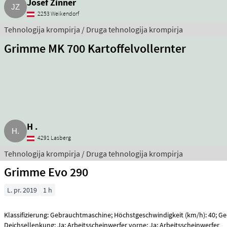
Josef Zinner
2253 Weikendorf
Tehnologija krompirja / Druga tehnologija krompirja
Grimme MK 700 Kartoffelvollernter
H .
4291 Lasberg
Tehnologija krompirja / Druga tehnologija krompirja
Grimme Evo 290
L. pr. 2019
1 h
Klassifizierung: Gebrauchtmaschine; Höchstgeschwindigkeit (km/h): 40; Ge
Deichsellenkung: Ja; Arbeitsscheinwerfer vorne: Ja; Arbeitsscheinwerfer