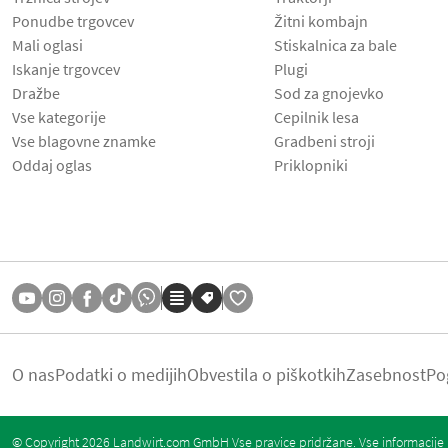
Ponudbe trgovcev
Žitni kombajn
Mali oglasi
Stiskalnica za bale
Iskanje trgovcev
Plugi
Dražbe
Sod za gnojevko
Vse kategorije
Cepilnik lesa
Vse blagovne znamke
Gradbeni stroji
Oddaj oglas
Priklopniki
O nas
Podatki o medijih
Obvestila o piškotkih
Zasebnost
Po
© Copyright 2026 Landwirt.com GmbH Vse pravice pridržane. Vse informacije b