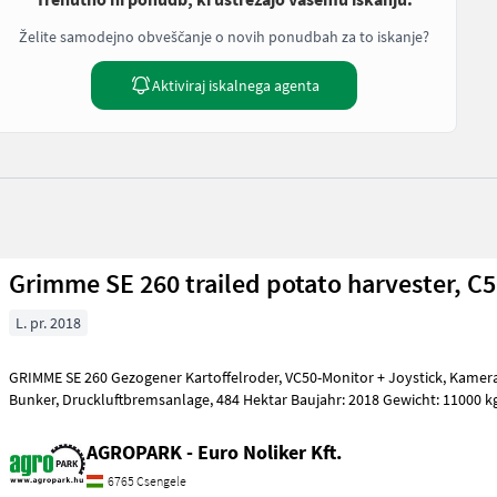
Želite samodejno obveščanje o novih ponudbah za to iskanje?
Aktiviraj iskalnega agenta
Grimme SE 260 trailed potato harvester, C5
L. pr. 2018
GRIMME SE 260 Gezogener Kartoffelroder, VC50-Monitor + Joystick, Kameras, Typ UB, 6.000 kg
Bunker, Druckluftbremsanlage, 484 Hektar Baujahr: 2018 Gewicht: 11000 
AGROPARK - Euro Noliker Kft.
6765 Csengele