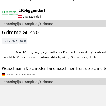
LTC-Eggendorf
2493 Eggendorf
Tehnologija krompirja / Grimme
Grimme GL 420
L. pr. 2025
57 h
________ Max. 30 ha gelegt, , Hydraulischer Einzelreihenantrieb (1 Hydraulikmotor pro Reihe), ,
einschl. MDA-Rechner mit Hydraulikblock, inkl.:, - Störmelder, - Elek
Wesselmann & Schröder Landmaschinen Lastrup-Schnelt
49688 Lastrup-Schnelten
Tehnologija krompirja / Grimme