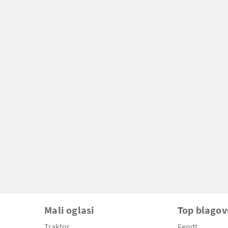
Mali oglasi
Top blago
Traktor
Fendt