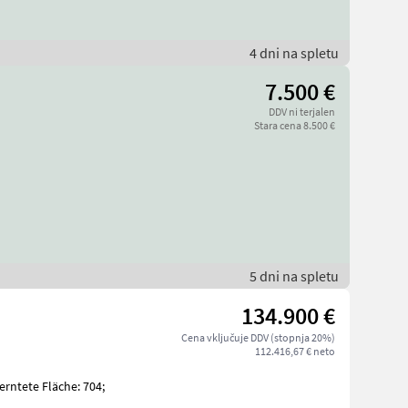
4 dni na spletu
7.500 €
DDV ni terjalen
Stara cena 8.500 €
5 dni na spletu
134.900 €
Cena vključuje DDV (stopnja 20%)
112.416,67 € neto
erntete Fläche: 704;