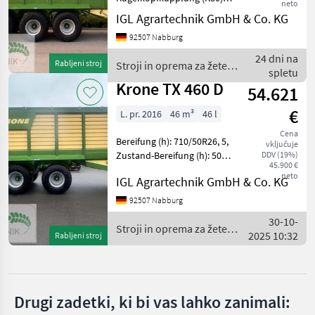
neto
Druckluftbremse,
IGL Agrartechnik GmbH & Co. KG
IZBERITE
Weitwinkel-Gelenkwelle,
KATEGORIJO
92507 Nabburg
Zwangs-Deichsellenkung
(K50) ________
Krone
24 dni na
Rabljeni stroj
Stroji in oprema za žetev
Laderaumabdeckung
spletu
in spravilo / Krone
Dritem Fah
Krone TX 460 D
Fliegl
54.621
€
L. pr. 2016
46 m³
46 l
Bergmann
Cena
Bereifung (h): 710/50R26, 5,
vključuje
HAWE
Zustand-Bereifung (h): 50
DDV (19%)
45.900 €
%, Kugelkopfkupplung
neto
IGL Agrartechnik GmbH & Co. KG
Joskin
(K80), Druckluftbremse,
Plane, Weitwinkel-
92507 Nabburg
Gelenkwelle ________
Schuitemaker
30-10-
Hydraulisches Fahrwerk
Stroji in oprema za žetev
2025 10:32
Rabljeni stroj
Prikaži
in spravilo / Krone
vse (8)
MODEL
Drugi zadetki, ki bi vas lahko zanimali: