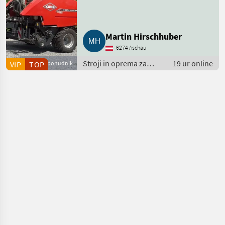
Martin Hirschhuber
6274 Aschau
Stroji in oprema za
19 ur online
VIP
Poslovni ponudnik
TOP
žetev in spravilo /
Kombinirana
stiskalnica/ovijalka