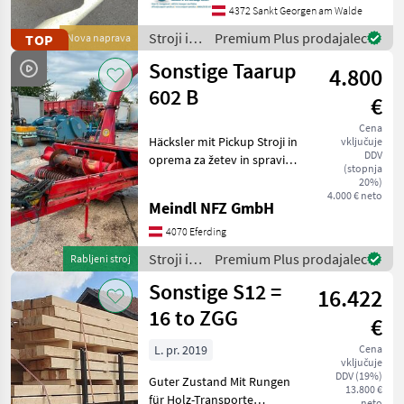
kompakten Arbeitsbreite
4372 Sankt Georgen am Walde
von 1, 25 m. Dieses Modell
Stroji in
Premium Plus prodajalec
TOP
Nova naprava
eignet sich hervorragend
oprema
Sonstige Taarup
für Besitze
4.800
za žetev
in
602 B
€
spravilo
/
Cena
Häcksler mit Pickup Stroji in
vključuje
Sonstige
DDV
oprema za žetev in spravilo
(stopnja
Kosilnica za travo
20%)
4.000 € neto
Meindl NFZ GmbH
4070 Eferding
Stroji in
Premium Plus prodajalec
Rabljeni stroj
oprema
Sonstige S12 =
16.422
za žetev
in
16 to ZGG
€
spravilo
/
L. pr. 2019
Cena
vključuje
Sonstige
DDV (19%)
Guter Zustand Mit Rungen
13.800 €
für Holz-Transporte
neto