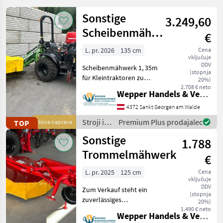
Sonstige
GX
3.249,60
440
Scheibenmähwerk
€
TX
135 cm – NEU
560
L. pr. 2026
135 cm
Cena
vključuje
DDV
Scheibenmähwerk 1, 35m
MARKETPLACE
(stopnja
für Kleintraktoren zu
20%)
Ponudbe
Mali
verkaufen. Allgemeine
2.708 € neto
Marketplace
Wepper Handels & Vermietungs GmbH
trgovcev
oglasi
Informationen: -
Arbeitsbreite: 135 cm -
4372 Sankt Georgen am Walde
Gewicht: 280 kg -
Stroji in
Premium Plus prodajalec
TOP
Nova naprava
Leistungsbedarf: Ab 18 PS
oprema
Sonstige
bis ca
1.788
za žetev
in
Trommelmähwerk
€
spravilo
/
L. pr. 2025
125 cm
Cena
vključuje
Sonstige
DDV
Zum Verkauf steht ein
(stopnja
zuverlässiges
20%)
Trommelmähwerk der
1.490 € neto
Wepper Handels & Vermietungs GmbH
Marke Wirax mit einer