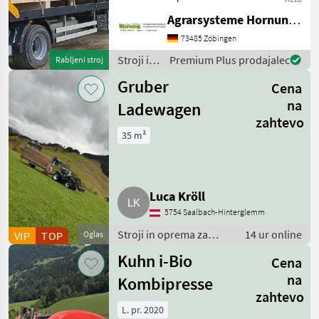
Standort 84... Bei Fragen
Agrarsysteme Hornung GmbH & Co. KG
einfach melden Thomas
0171 80 89 838 Stroji in
73485 Zöbingen
oprema za žetev in spravilo
Stroji in
Premium Plus prodajalec
Rabljeni stroj
Prikolica za bale
oprema
Gruber
Cena
za žetev
in
na
Ladewagen
spravilo
zahtevo
/
35 m³
Sonstige
Luca Kröll
5754 Saalbach-Hinterglemm
Stroji in oprema za
14 ur online
VIP
TOP
Oglas
žetev in spravilo /
Kuhn i-Bio
Cena
Nakladalna prikolica
na
Kombipresse
zahtevo
L. pr. 2020