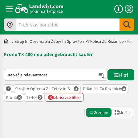
Prebrskaj ponudbe
/
Stroji In Oprema Za Žetev In Spravilo
/
Prikolica Za Rezanico
/
Kron
Krone TX 460 neu oder gebraucht kaufen
Tako je razvrščeno na Landwirt.com
Filtri
x
x
x
Stroji In Oprema Za Zetev In Spravilo
Prikolica Za Rezanico
x
x
x
Krone
Tx 460
Izbriši vse filtre
Seznam
Mreža