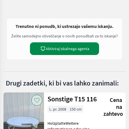
Trenutno ni ponudb, ki ustrezajo vašemu iskanju.
Želite samodejno obveščanje o novih ponudbah za to iskanje?
Aktiviraj iskalnega agenta
Drugi zadetki, ki bi vas lahko zanimali:
Sonstige T15 116
Cena
na
L. pr. 2008
150 cm
zahtevo
HolzplatteWeitere