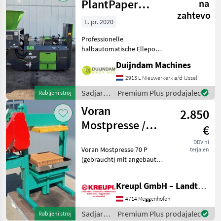
PlantPaper
na
zahtevo
Semi-Automatic
L. pr. 2020
Professionelle
halbautomatische Ellepot
PlantPaper-
Duijndam Machines
Papiertopfmaschine mit 4
Produktionslinien, Baujahr
2913 L Nieuwerkerk a/d IJssel
2020.Die Maschine befindet
Sadjarstvo
Premium Plus prodajalec
Rabljeni stroj
sich in gutem Zustand und
/
Voran
wurde nur
2.850
Sonstige
Mostpresse /
€
Obstpresse P 70
DDV ni
Voran Mostpresse 70 P
terjalen
(gebraucht) mit angebauter
Mühle!! Verkaufspreis: 2850
€ / Vermittlung! Mit
Kreupl GmbH – Landtechnik – Schlosserei – Anhänger
angebauter Mühle! Mit
Presstücher und
4714 Meggenhofen
Presseinlagen! Ölwechse
Sadjarstvo
Premium Plus prodajalec
Rabljeni stroj