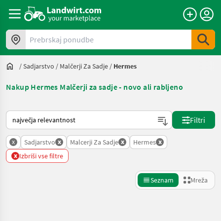
Prebrskaj ponudbe
/
Sadjarstvo
/
Malčerji Za Sadje
/
Hermes
Nakup Hermes Malčerji za sadje - novo ali rabljeno
Tako je razvrščeno na Landwirt.com
Filtri
x
x
x
x
Sadjarstvo
Malcerji Za Sadje
Hermes
x
Izbriši vse filtre
Seznam
Mreža