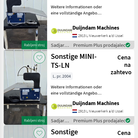
Weitere Informationen oder
eine vollständige Angebot?
Fragen Sie das einfach und
schnell an auf unsere
Duijndam Machines
Duijndam Machines
2913 L Nieuwerkerk a/d IJssel
Website! Sie können uns
auch anrufen.Alle zu
Sadjarstvo
Premium Plus prodajalec
Rabljeni stroj
/
Sonstige MINI-
Cena
Sonstige
TS-LN
na
zahtevo
L. pr. 2004
Weitere Informationen oder
eine vollständige Angebot?
Fragen Sie das einfach und
Duijndam Machines
schnell an auf unsere
Duijndam Machines
2913 L Nieuwerkerk a/d IJssel
Website! Sie können uns
Sadjarstvo
Premium Plus prodajalec
Rabljeni stroj
auch anrufen.Alle zu
/
Sonstige
Cena
Sonstige