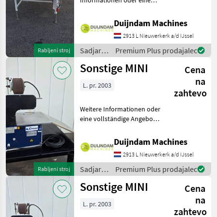
Informationen oder eine
vollständige Angebot?
Fragen Sie das einfach und
Duijndam Machines
schnell an auf unsere
2913 L Nieuwerkerk a/d IJssel
Duijndam Machines
Website! Sie können uns
Sadjarstvo
Premium Plus prodajalec
Rabljeni stroj
auch anruf
/
Sonstige MINI
Cena
Sonstige
na
L. pr. 2003
zahtevo
Weitere Informationen oder
eine vollständige Angebot?
Fragen Sie das einfach und
schnell an auf unsere
Duijndam Machines
Duijndam Machines
2913 L Nieuwerkerk a/d IJssel
Website! Sie können uns
auch anrufen.Alle zu
Sadjarstvo
Premium Plus prodajalec
Rabljeni stroj
/
Sonstige MINI
Cena
Sonstige
na
L. pr. 2003
zahtevo