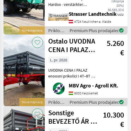
(stopnja
Hardox - verstärkter
20%)
Muldenkörper mit
36.583,33 €
Strasser Landtechnik GmbH
neto
doppelter Anzahl an
Versteifungen unten -
4724 Neukirchen a. Walde
Schotterklappe 400mm
Priklopniki
Premium Plus prodajalec
Nova naprava
(Pendelbordwand oben mit
/
Ostalo UVODNA
erhöhtem Dr
5.260
Pühringer
CENA I PALAZ
€
enoosni prikolici
L. pr. 2026
I 4T-8
UVODNA CENA I PALAZ
enoosni prikolici I 4T–8T Če
gre za PALAZ, potem
MBV Agro - Agroll Kft.
izključno MBV AGRO!
Kupujte neposredno pri
6000 Kecskemét
uvozniku, največjem
Priklopniki
Premium Plus prodajalec
Nova naprava
prodajalcu PALAZ v regiji.
/
Sonstige
Skupi
10.300
Sonstige
BEVEZETŐ ÁR I
€
PALAZ