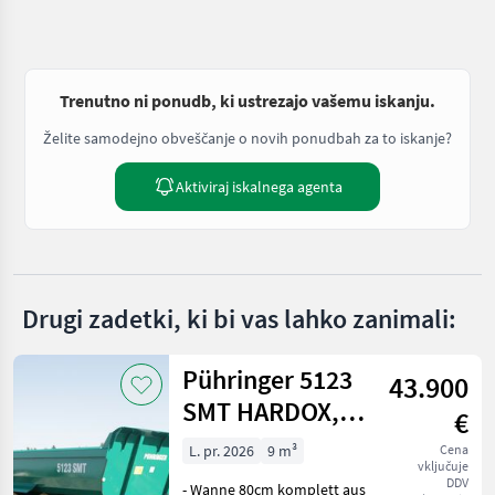
Trenutno ni ponudb, ki ustrezajo vašemu iskanju.
Želite samodejno obveščanje o novih ponudbah za to iskanje?
Aktiviraj iskalnega agenta
Drugi zadetki, ki bi vas lahko zanimali:
Pühringer 5123
43.900
SMT HARDOX,
€
20t
L. pr. 2026
9 m³
Cena
vključuje
DDV
- Wanne 80cm komplett aus