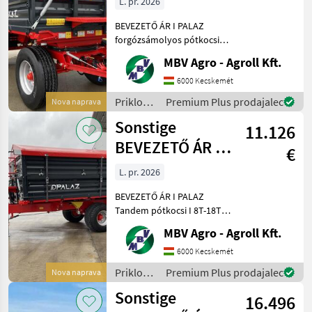
L. pr. 2026
forgózsámolyos
BEVEZETŐ ÁR I PALAZ
pótkocsik I 8
forgózsámolyos pótkocsik I
8T-18T Ha PALAZ akkor
MBV Agro - Agroll Kft.
kizárólag az MBV AGRO!
Vásároljon közvetlenül az
6000 Kecskemét
importőrtől, a régió
Priklopniki
Premium Plus prodajalec
Nova naprava
legnagyobb PALAZ
/
Sonstige
keresked
11.126
Sonstige
BEVEZETŐ ÁR I
€
PALAZ Tandem
L. pr. 2026
pótkocsi I 8T-18T
BEVEZETŐ ÁR I PALAZ
Tandem pótkocsi I 8T-18T
Ha PALAZ akkor kizárólag
MBV Agro - Agroll Kft.
az MBV AGRO! Vásároljon
közvetlenül az importőrtől,
6000 Kecskemét
a régió legnagyobb PALAZ
Priklopniki
Premium Plus prodajalec
Nova naprava
kereskedőitől. Az
/
Sonstige
16.496
Sonstige