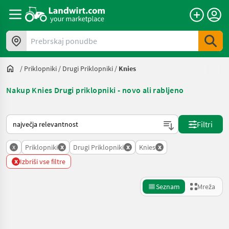
Prebrskaj ponudbe
/
Priklopniki
/
Drugi Priklopniki
/
Knies
Nakup Knies Drugi priklopniki - novo ali rabljeno
Tako je razvrščeno na Landwirt.com
Filtri
x
x
x
x
Priklopniki
Drugi Priklopniki
Knies
x
Izbriši vse filtre
Seznam
Mreža