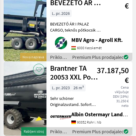
BEVEZETŐ ÁR I
€
PALAZ CARGO,
L. pr. 2026
teknős
BEVEZETŐ ÁR I PALAZ
pótkocsik I 1
CARGO, teknős pótkocsik I
12-18T I 2 tengely Ha PALAZ
MBV Agro - Agroll Kft.
akkor kizárólag az MBV
AGRO! Vásároljon
6000 Kecskemét
közvetlenül az importőrtől,
Priklopniki
Premium Plus prodajalec
Nova naprava
a régió legnagyobb PA
/
Brantner TA
37.187,50
Sonstige
20053 XXL Power
€
Push+
L. pr. 2023
26 m³
Cena
vključuje
DDV (19%)
Sehr schöner
31.250 €
Originalzustand. Sofort
neto
verfügbar wg.
Albin Ostermayr Landmaschinenhandel e.K.
Betriebsumstellung. -
Aufsatzdreicke 300mm
93352 Rohr i. Nb
vorne und hinten, mech.
Priklopniki
Premium Plus prodajalec
Rabljeni stroj
AHK, Aufsatzwände 600mm