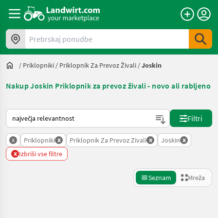
Prebrskaj ponudbe
/
Priklopniki
/
Priklopnik Za Prevoz Živali
/
Joskin
Nakup Joskin Priklopnik za prevoz živali - novo ali rabljeno
Tako je razvrščeno na Landwirt.com
Filtri
x
x
x
x
Priklopniki
Priklopnik Za Prevoz Zivali
Joskin
x
Izbriši vse filtre
Seznam
Mreža