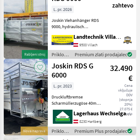
zahtevo
L. pr. 2026
Joskin Viehanhänger RDS
9000, hydraulisch
absenkbar, mit
Landtechnik Villach GmbH
Tandemachse,
vollverzinkte Ausführung
9500 Villach
mit Kunstharzboden,
Priklopniki
Premium zlati prodajalec
Rabljeni stroj
einteilige innere Trennwand
/ Joskin
Joskin RDS G
mit 3 Einstellmöglichk
32.490
6000
€
L. pr. 2023
Cena
vključuje
DDV
Druckluftbremse
(stopnja
Scharmüllerzugöse 40mm
20%)
Einteilige innere Trennwand
27.075 €
Lagerhaus Wechselgau reg. Gen.m.b.H.
neto
Halter 4 Stellen
Werkzeugkasten für
8230 Hartberg
Viehtransporter Halterung
Priklopniki
Premium Plus prodajalec
Nova naprava
für Ersatzrad Plane
/ Joskin