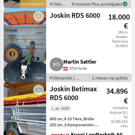
Flachöse Ø 40 mm -
Priklopniki
Premium Plus prodajalec
Nova naprava
/ Joskin
Joskin RDS 6000
18.000
€
DDV ni
terjalen
Stara cena
19.000 €
Martin Sattler
8724 Murtal
Priklopniki /
1 mesec na spletu
Oglas
Priklopnik za
Joskin Betimax
34.896
prevoz živali
RDS 6000
€
L. pr. 2026
normalna
stopnja (8,1
%)
600 cm, 8-10 Tiere, Breite
32.281,22 €
255 cm, 3-Komponenten-
neto
Kunstharz Bodenbelag,
Kuoni Landtechnik AG