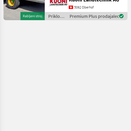
verzinkt, Hydraulisch
absenkbar, , 2-Leiter EU
5062 Oberhof
Druckluftbremsen mit ALB,
Priklopniki
Premium Plus prodajalec
Rabljeni stroj
Bereifung 385/55R19.5
/ Joskin