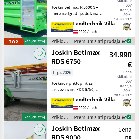
vključuje
RDS
DDV
Joskin Betimax R 5000 S –
G
(stopnja
mere nadgradnje: dolžina 5
6000
20%)
m x širina 2, 23 m x višina 2,
14.583,33 €
Landtechnik Villach GmbH
neto
10 m, lakirana nadgradnja,
MARKETPLACE
pnevmatike 445/45R19.5,
9500 Villach
hidravlične zavore,
Ponudbe
Mali
Priklopniki
Premium zlati prodajalec
TOP
Rabljeni stroj
Marketplace
samonosna na
trgovcev
oglasi
/ Joskin
Joskin Betimax
34.990
RDS 6750
€
L. pr. 2026
Cena
vključuje
DDV
Joskinov priklopnik za
(stopnja
prevoz živine RDS 6750,
20%)
hidravlično spustljiv, z
29.158,33 €
Landtechnik Villach GmbH
neto
vzmeteno vlečno ročico,
priklopno napravo s kroglo
9500 Villach
K80, popolnoma pocinkano
Priklopniki
Premium zlati prodajalec
Rabljeni stroj
izvedbo s tlemi i
/ Joskin
Joskin Betimax
Cena
RDS 9000
na