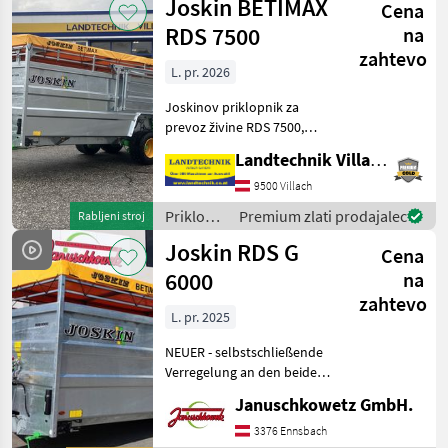
Joskin BETIMAX
selbsttra
Cena
RDS 7500
na
zahtevo
L. pr. 2026
Joskinov priklopnik za
prevoz živine RDS 7500,
hidravlično spustljiv, s
Landtechnik Villach GmbH
tandemsko osjo, v celoti
pocinkana izvedba s tlemi iz
9500 Villach
sintetične smole, enodelna
Priklopniki
Premium zlati prodajalec
Rabljeni stroj
notranja pre
/ Joskin
Joskin RDS G
Cena
6000
na
zahtevo
L. pr. 2025
NEUER - selbstschließende
Verregelung an den beiden
hinteren Türen ! - ausgelegt
Januschkowetz GmbH.
für bis zu ca. 8 GVE - ca. 8-10
Tiere - K 80 oder Rockinger
3376 Ennsbach