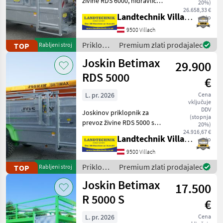
živine RDS 6000, hidravlično
20%)
spustljiva, v celoti
26.658,33 €
Böckmann
Landtechnik Villach GmbH
neto
pocinkana izvedba s tlemi iz
sintetične smole, enodelna
9500 Villach
Humbaur
notranja pregradna stena s
Priklopniki
Premium zlati prodajalec
TOP
Rabljeni stroj
3 mož
/ Joskin
Nugent
Joskin Betimax
29.900
RDS 5000
Pronar
€
L. pr. 2026
Cena
Daltec
vključuje
DDV
Joskinov priklopnik za
(stopnja
Prikaži
prevoz živine RDS 5000 s
20%)
vse
hidravličnim spuščanjem, s
24.916,67 €
Landtechnik Villach GmbH
(22)
neto
ponjavo, nastavljivo
notranjo pregradno steno,
9500 Villach
MODEL
tlemi iz sintetične smole,
Priklopniki
Premium zlati prodajalec
TOP
Rabljeni stroj
sprednjimi vrati
/ Joskin
Joskin Betimax
17.500
R 5000 S
Betimax
€
RDS
6000
L. pr. 2026
Cena