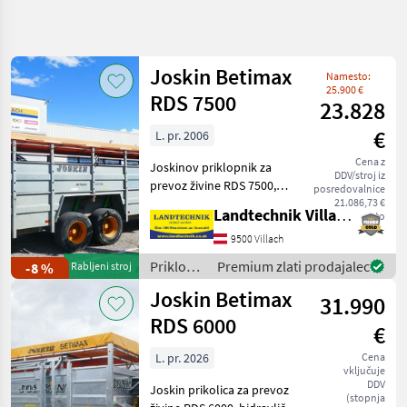
Natančnejše
iskanje
Joskin Betimax
Namesto:
Kategorija
Država
Filtri
4
25.900 €
RDS 7500
23.828
€
L. pr. 2006
Prikaži 11
TRENUTNA
Ponastavi
POT
rezultatov
Cena z
Joskinov priklopnik za
DDV/stroj iz
Kmetijska
prevoz živine RDS 7500,
posredovalnice
tehnika
hidravlično spustljiv, s
21.086,73 €
Landtechnik Villach GmbH
neto
tandemsko osjo, v celoti
Priklopniki
pocinkana izvedba s tlemi iz
9500 Villach
Priklopnik
sintetične smole, enodelna
Za Prevoz
Priklopniki
Premium zlati prodajalec
-8 %
Rabljeni stroj
notranja pre
Zivali
/ Joskin
Joskin Betimax
31.990
Joskin
RDS 6000
€
IZBERITE
KATEGORIJO
L. pr. 2026
Cena
vključuje
DDV
Joskin
Joskin prikolica za prevoz
(stopnja