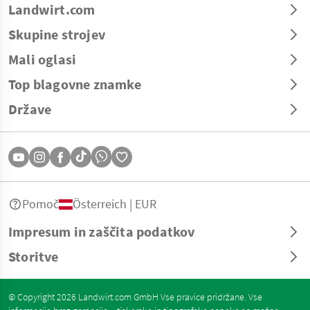
Landwirt.com
Skupine strojev
Mali oglasi
Top blagovne znamke
Države
Pomoč
Österreich | EUR
Impresum in zaščita podatkov
Storitve
© Copyright 2026 Landwirt.com GmbH Vse pravice pridržane. Vse