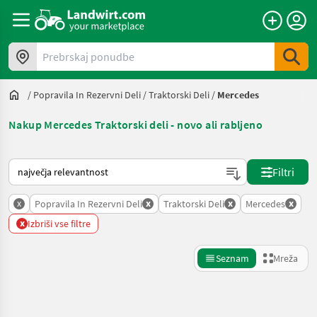
Prebrskaj ponudbe
/
Popravila In Rezervni Deli
/
Traktorski Deli
/
Mercedes
Nakup Mercedes Traktorski deli - novo ali rabljeno
Tako je razvrščeno na Landwirt.com
Filtri
x
x
x
x
Popravila In Rezervni Deli
Traktorski Deli
Mercedes
x
Izbriši vse filtre
Seznam
Mreža