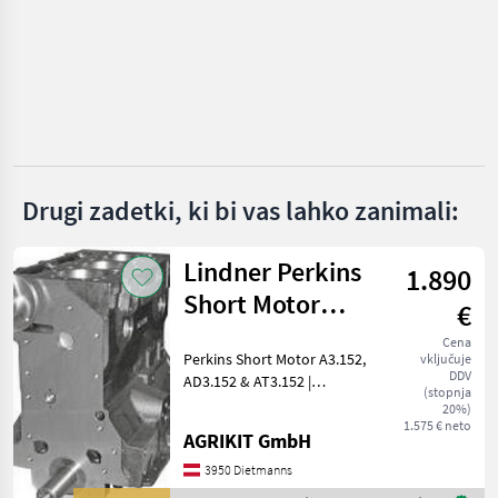
Mercedes
Steyr
New Holland
Fendt
Drugi zadetki, ki bi vas lahko zanimali:
Same
Lindner
Lindner Perkins
1.890
Short Motor
Prikaži
€
vse
A3.152, AD3.152
(21)
Cena
Perkins Short Motor A3.152,
vključuje
& AT3.152
DDV
AD3.152 & AT3.152 |
MARKETPLACE
(stopnja
Passend für Massey
20%)
Ponudbe
Mali
Ferguson, Lindner &
1.575 € neto
Marketplace
AGRIKIT GmbH
trgovcev
oglasi
weitere Modelle
Hochwertiger Perkins Short
3950 Dietmanns
Motor – Fachgerecht