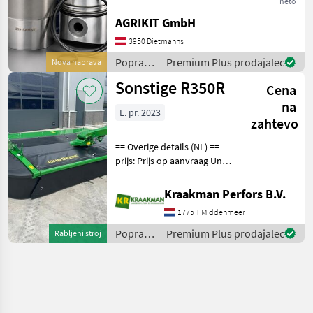
neto
8065, 8070, 8075, 8080,
AGRIKIT GmbH
8085, 8090, 8100, 8110, 8120
& 8130 Hochwertiger
3950 Dietmanns
Kolben-/Buchs
Popravila
Premium Plus prodajalec
Nova naprava
in
Sonstige R350R
Cena
rezervni
deli /
na
L. pr. 2023
Steyr
zahtevo
== Overige details (NL) ==
prijs: Prijs op aanvraag Unit:
Stuk jong gebruikte John
Deere R350R maaier
Kraakman Perfors B.V.
Inclusief aftakas Inclusief
1775 T Middenmeer
verticaal parkeerframe
Snelwisse
Popravila
Premium Plus prodajalec
Rabljeni stroj
in
rezervni
deli /
Sonstige