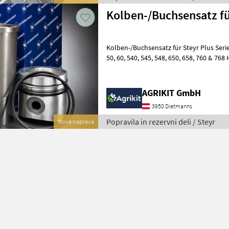
Kolben-/Buchsensatz für
Kolben-/Buchsensatz für Steyr Plus Serie 
50, 60, 540, 545, 548, 650, 658, 760 & 768 Hochwertiger
Kolben-/Buchsensatz für Steyr Plus Tra
AGRIKIT GmbH
3950 Dietmanns
Popravila in rezervni deli / Steyr
Nova naprava