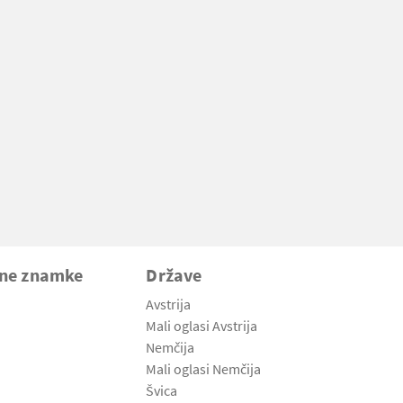
vne znamke
Države
Avstrija
Mali oglasi Avstrija
Nemčija
Mali oglasi Nemčija
Švica