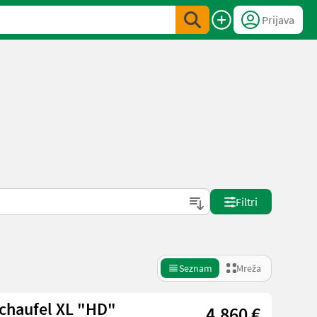
Prijava
Filtri
Seznam
Mreža
schaufel XL "HD"
4.860 €