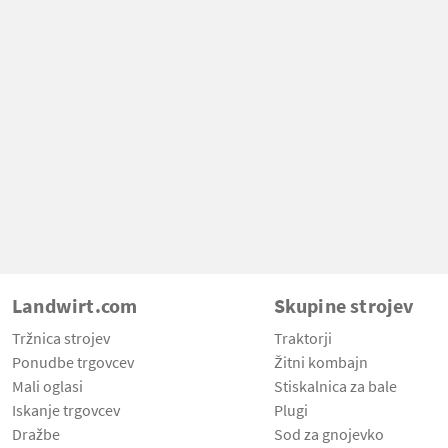
Landwirt.com
Skupine strojev
Tržnica strojev
Traktorji
Ponudbe trgovcev
Žitni kombajn
Mali oglasi
Stiskalnica za bale
Iskanje trgovcev
Plugi
Dražbe
Sod za gnojevko