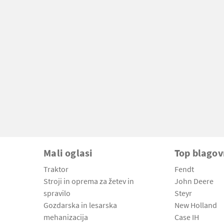
Mali oglasi
Top blago
Traktor
Fendt
Stroji in oprema za žetev in
John Deere
spravilo
Steyr
Gozdarska in lesarska
New Holland
mehanizacija
Case IH