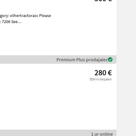
: 7206 See
es Beskri
Premium Plus prodajalec
280 €
DDV ni terjalen
1 ur online