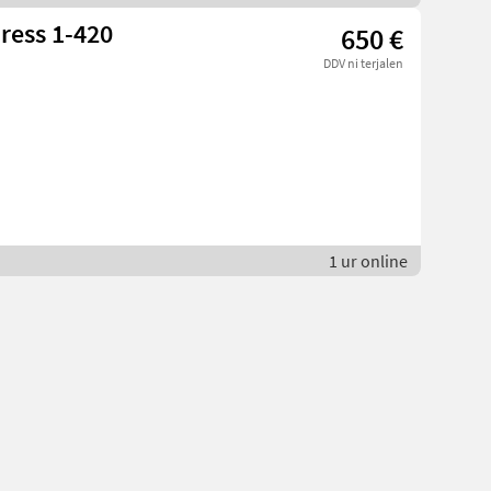
ress 1-420
650 €
DDV ni terjalen
1 ur online