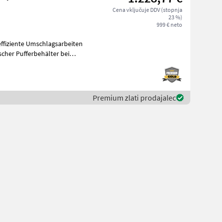
Cena vključuje DDV (stopnja
23 %)
999 € neto
effiziente Umschlagsarbeiten
scher Pufferbehälter bei
Premium zlati prodajalec