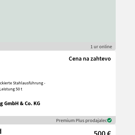
1 ur online
Cena na zahtevo
mm - Leistung 50 t
g GmbH & Co. KG
Premium Plus prodajalec
d
500 €