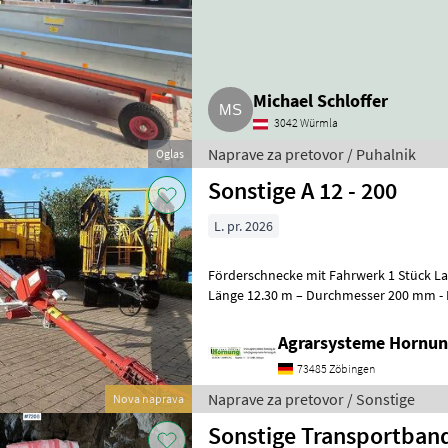
Michael Schloffer
3042 Würmla
Naprave za pretovor / Puhalnik
Oglas
Sonstige A 12 - 200
L. pr. 2026
Förderschnecke mit Fahrwerk 1 Stück Lackierte Stahlausführung -
Länge 12.30 m – Durchmesser 200 
Agrarsysteme Hornun
73485 Zöbingen
Naprave za pretovor / Sonstige
Nova naprava
Sonstige Transportban