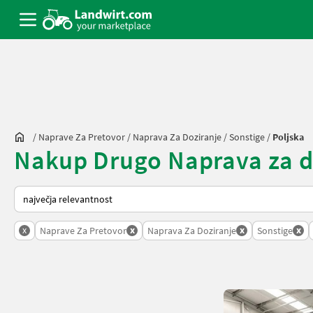
/
Naprave Za Pretovor
/
Naprava Za Doziranje
/
Sonstige
/
Poljska
Nakup Drugo Naprava za doz
Tako je razvrščeno na Landwirt.com
x
x
x
x
Naprave Za Pretovor
Naprava Za Doziranje
Sonstige