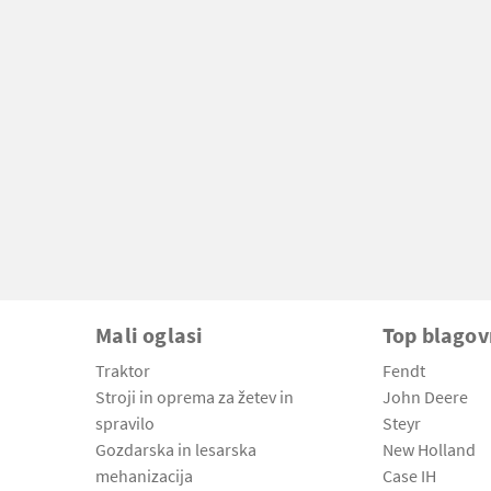
Mali oglasi
Top blago
Traktor
Fendt
Stroji in oprema za žetev in
John Deere
spravilo
Steyr
Gozdarska in lesarska
New Holland
mehanizacija
Case IH