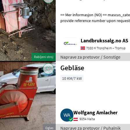
== Mer informasjon (NO) == mascus_category: othertractoracc Please
provide reference number upon request
en.landbrukssalg.no/7206 for more imag
Landbrukssalg.no AS
7080 H Trondheim – Tromsø
Naprave za pretovor / Sonstige
Rabljeni stroj
Gebläse
10 KM/7 kW
Wolfgang Amlacher
9854 Malta
Naprave za pretovor / Puhalnik
Oglas