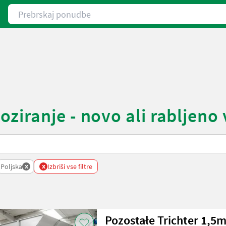
Prebrskaj ponudbe
iranje - novo ali rabljeno 
x
x
Poljska
Izbriši vse filtre
Pozostałe Trichter 1,5m