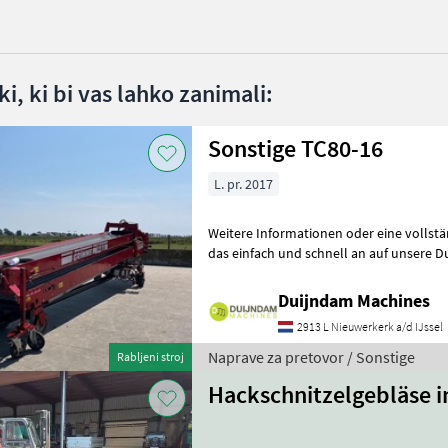
i, ki bi vas lahko zanimali:
Sonstige TC80-16
L. pr. 2017
Weitere Informationen oder eine vollst
das einfach und schnell an auf unsere D
können uns auch anrufen.Alle zu
Duijndam Machines
2913 L Nieuwerkerk a/d IJssel
Naprave za pretovor / Sonstige
Rabljeni stroj
Hackschnitzelgebläse i