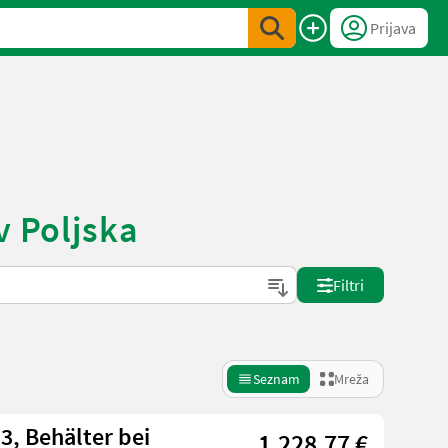
Prijava
v Poljska
Filtri
Seznam
Mreža
3, Behälter bei
1.228,77 €