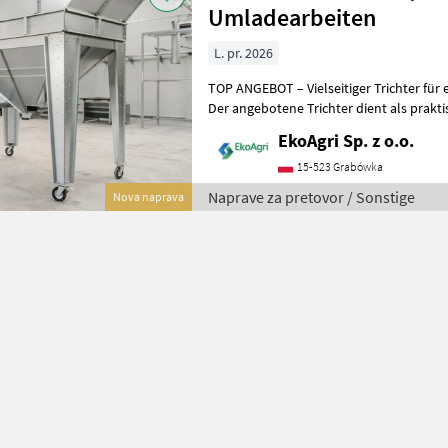
Umladearbeiten
L. pr. 2026
TOP ANGEBOT – Vielseitiger Trichter für 
Der angebotene Trichter dient als prakti
Umladearbeiten und optimiert
EkoAgri Sp. z o.o.
15-523 Grabówka
Naprave za pretovor / Sonstige
Nova naprava