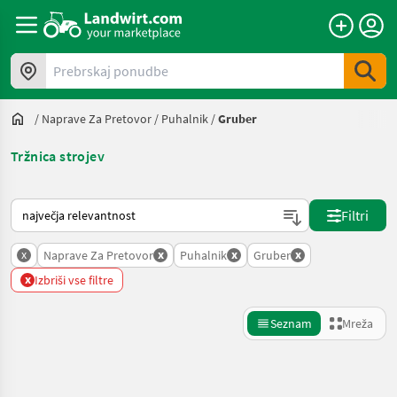
Prebrskaj ponudbe
/
Naprave Za Pretovor
/
Puhalnik
/
Gruber
Tržnica strojev
Tako je razvrščeno na Landwirt.com
Filtri
x
x
x
x
Naprave Za Pretovor
Puhalnik
Gruber
x
Izbriši vse filtre
Seznam
Mreža