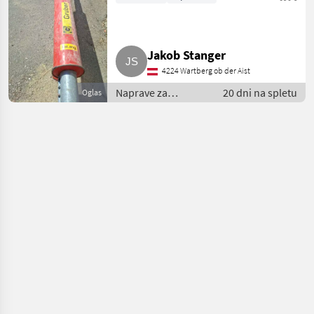
Körnerkanone
Jakob Stanger
4224 Wartberg ob der Aist
Naprave za
20 dni na spletu
Oglas
pretovor / Puhalnik