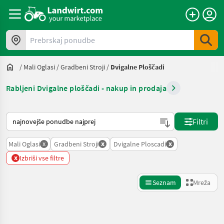
Prebrskaj ponudbe
/
Mali Oglasi
/
Gradbeni Stroji
/
Dvigalne Ploščadi
Rabljeni Dvigalne ploščadi - nakup in prodaja
Tako je razvrščeno na Landwirt.com
Filtri
x
x
x
Mali Oglasi
Gradbeni Stroji
Dvigalne Ploscadi
x
Izbriši vse filtre
Seznam
Mreža