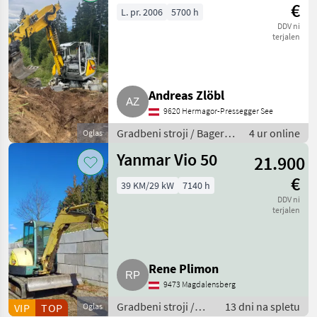
€
L. pr. 2006
5700 h
DDV ni
terjalen
Andreas Zlöbl
9620 Hermagor-Pressegger See
Gradbeni stroji / Bager
4 ur online
Oglas
goseničar
Yanmar Vio 50
21.900
€
39 KM/29 kW
7140 h
DDV ni
terjalen
Rene Plimon
9473 Magdalensberg
Gradbeni stroji /
13 dni na spletu
VIP
TOP
Oglas