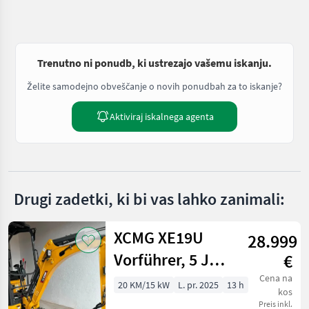
Trenutno ni ponudb, ki ustrezajo vašemu iskanju.
Želite samodejno obveščanje o novih ponudbah za to iskanje?
Aktiviraj iskalnega agenta
Drugi zadetki, ki bi vas lahko zanimali:
XCMG XE19U
28.999
Vorführer, 5 J
€
Garantie, mit
Cena na
20 KM/15 kW
L. pr. 2025
13 h
kos
Powertilt und
Preis inkl.