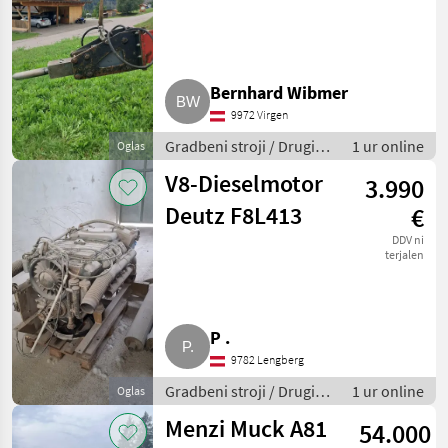
Huppi 402
Bernhard Wibmer
9972 Virgen
Gradbeni stroji / Drugi
1 ur online
Oglas
gradbeni stroji
V8-Dieselmotor
3.990
Deutz F8L413
€
DDV ni
terjalen
P .
9782 Lengberg
Gradbeni stroji / Drugi
1 ur online
Oglas
gradbeni stroji
Menzi Muck A81
54.000