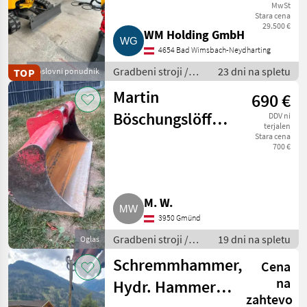
MwSt
HS01
Stara cena
29.500 €
WM Holding GmbH
4654 Bad Wimsbach-Neydharting
Gradbeni stroji /
23 dni na spletu
TOP
Poslovni ponudnik
Mini bager
Martin
690 €
Böschungslöffel
DDV ni
terjalen
M03 Aufnahme
Stara cena
700 €
M. W.
3950 Gmünd
Gradbeni stroji /
19 dni na spletu
Oglas
Priključki za bagre
Schremmhammer,
Cena
na
Hydr. Hammer
zahtevo