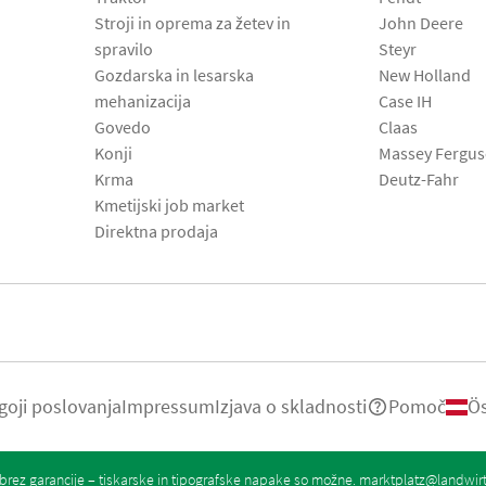
Stroji in oprema za žetev in
John Deere
spravilo
Steyr
Gozdarska in lesarska
New Holland
mehanizacija
Case IH
Govedo
Claas
Konji
Massey Fergu
Krma
Deutz-Fahr
Kmetijski job market
Direktna prodaja
goji poslovanja
Impressum
Izjava o skladnosti
Pomoč
Ös
rez garancije – tiskarske in tipografske napake so možne.
marktplatz@landwir