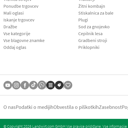
Ponudbe trgovcev
Žitni kombajn
Mali oglasi
Stiskalnica za bale
Iskanje trgovcev
Plugi
Dražbe
Sod za gnojevko
Vse kategorije
Cepilnik lesa
Vse blagovne znamke
Gradbeni stroji
Oddaj oglas
Priklopniki
O nas
Podatki o medijih
Obvestila o piškotkih
Zasebnost
Po
© Copyright 2026 Landwirt.com GmbH Vse pravice pridržane. Vse informacije b