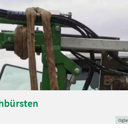
hbürsten
Ogla