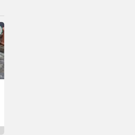
as
Stihl SR 400 Sprühgerät, Rückenspritze
150 €
DDV ni terjalen
Alexander
3123 Spodnja Avstrija
Od včeraj