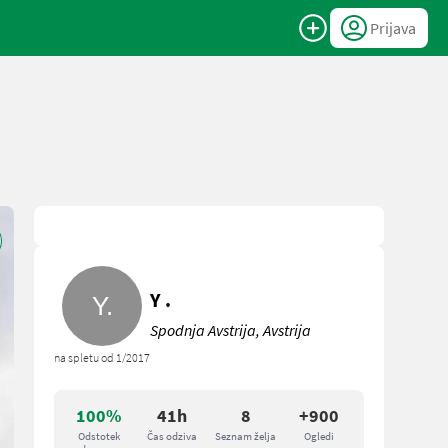
Prijava
Y .
Spodnja Avstrija, Avstrija
na spletu od 1/2017
100%
41h
8
+900
Odstotek
Čas odziva
Seznam želja
Ogledi