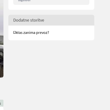
odgovorov
Dodatne storitve
Vas zanima prevoz?
s