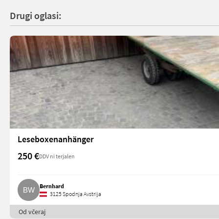
Drugi oglasi:
Leseboxenanhänger
250 €
DDV ni terjalen
Bernhard
3125 Spodnja Avstrija
Od včeraj