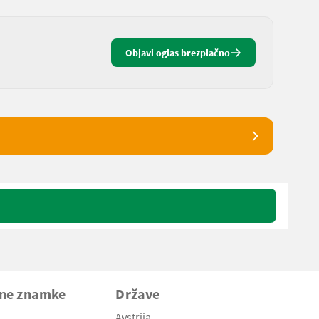
Objavi oglas brezplačno
vne znamke
Države
Avstrija