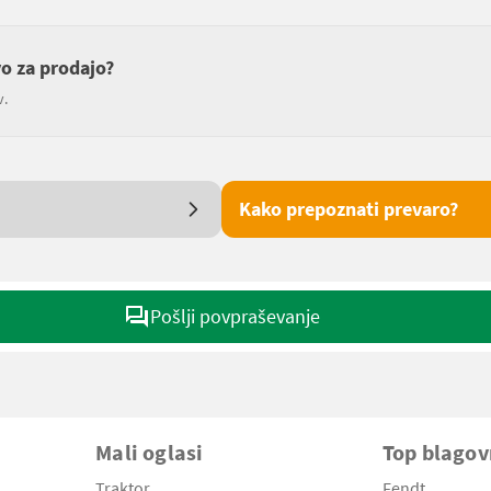
vo za prodajo?
v.
Kako prepoznati prevaro?
Pošlji povpraševanje
Mali oglasi
Top blago
Traktor
Fendt