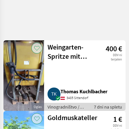
Weingarten-
400 €
Spritze mit
DDV ni
terjalen
Podest
Thomas Kuchlbacher
3485 Sittendorf
Vinogradništvo /
7 dni na spletu
Oglas
Drugi stroji za
Goldmuskateller
1 €
vinogradništvo
DDV ni