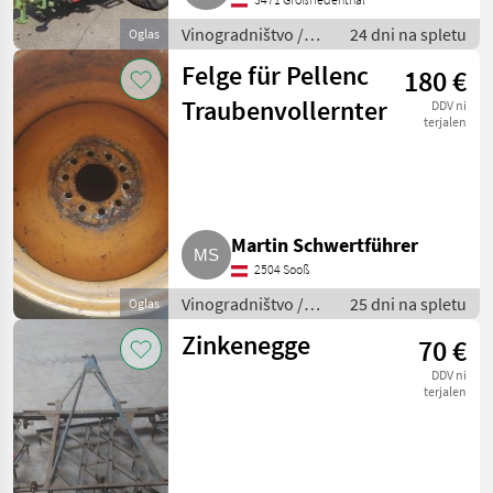
Vinogradništvo /
24 dni na spletu
Oglas
Drugi stroji za
Felge für Pellenc
180 €
vinogradništvo
Traubenvollernter
DDV ni
terjalen
Martin Schwertführer
2504 Sooß
Vinogradništvo /
25 dni na spletu
Oglas
Drugi stroji za
Zinkenegge
70 €
vinogradništvo
DDV ni
terjalen