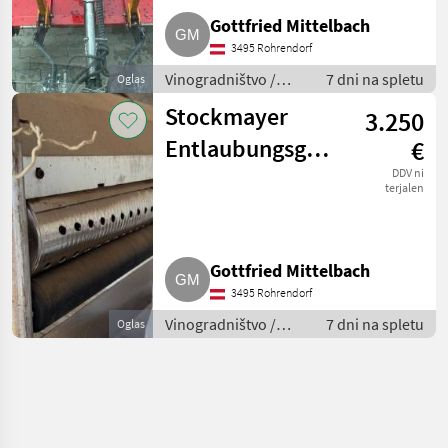
Gottfried Mittelbach
3495 Rohrendorf
Vinogradništvo /
7 dni na spletu
Oglas
Drugi stroji za
Stockmayer
3.250
vinogradništvo
Entlaubungsgerät,
€
Entlauber
DDV ni
terjalen
Gottfried Mittelbach
3495 Rohrendorf
Vinogradništvo /
7 dni na spletu
Oglas
Drugi stroji za
vinogradništvo