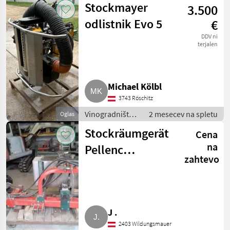
Stockmayer
3.500
vinogradništvo
odlistnik Evo 5
€
DDV ni
terjalen
Michael Kölbl
3743 Röschitz
Vinogradništvo
2 mesecev na spletu
Oglas
/ Drugi stroji za
Stockräumgerät
Cena
vinogradništvo
na
Pellenc
zahtevo
Tournesol
J .
2403 Wildungsmauer