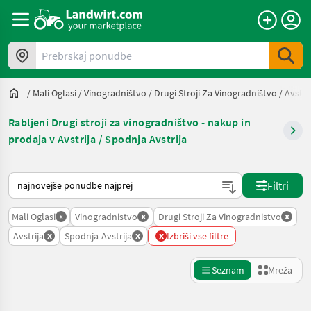
Prebrskaj ponudbe
/
Mali Oglasi
/
Vinogradništvo
/
Drugi Stroji Za Vinogradništvo
/
Avstri
Rabljeni Drugi stroji za vinogradništvo - nakup in
prodaja v Avstrija / Spodnja Avstrija
Tako je razvrščeno na Landwirt.com
Filtri
x
x
x
Mali Oglasi
Vinogradnistvo
Drugi Stroji Za Vinogradnistvo
x
x
x
Avstrija
Spodnja-Avstrija
Izbriši vse filtre
Seznam
Mreža