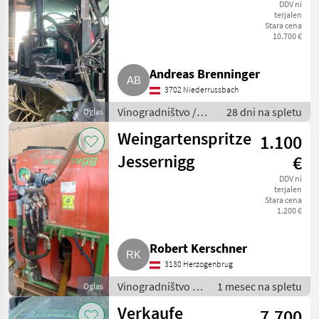
(2x) mit
DDV ni
terjalen
Stara cena
Überzeilenführung,
10.700 €
Parallelogramm
Andreas Brenninger
3702 Niederrussbach
Vinogradništvo /
28 dni na spletu
Oglas
Drugi stroji za
Weingartenspritze
1.100
vinogradništvo
Jessernigg
€
DDV ni
terjalen
Stara cena
1.200 €
Robert Kerschner
3130 Herzogenbrug
Vinogradništvo /
1 mesec na spletu
Oglas
Drugi stroji za
Verkaufe
7.700
vinogradništvo