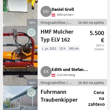
Daniel Groll
3553 Schiltern
Vinogradništvo /
16 dni na spletu
Oglas
Drugi stroji za
HMF Mulcher
5.500
vinogradništvo
Typ ELV 162
€
DDV ni
L. pr. 2021
15 h
160 cm
terjalen
Edith und Stefan
2114 Weinsteig
Kriegbaum
Vinogradništvo /
16 dni na spletu
Oglas
Drugi stroji za
Fuhrmann
Cena
vinogradništvo
na
Traubenkipper
zahtevo