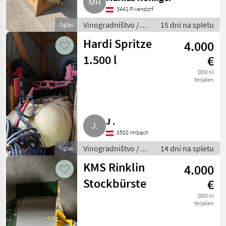
3441 Pixendorf
Vinogradništvo /
15 dni na spletu
Oglas
Drugi stroji za
Hardi Spritze
4.000
vinogradništvo
1.500 l
€
DDV ni
terjalen
J .
3500 Imbach
Vinogradništvo /
14 dni na spletu
Oglas
Drugi stroji za
KMS Rinklin
4.000
vinogradništvo
Stockbürste
€
DDV ni
terjalen