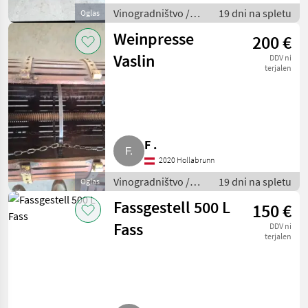
Vinogradništvo /
19 dni na spletu
Oglas
Drugi stroji za
Weinpresse
200 €
vinogradništvo
Vaslin
DDV ni
terjalen
F .
2020 Hollabrunn
Vinogradništvo /
19 dni na spletu
Oglas
Drugi stroji za
Fassgestell 500 L
150 €
vinogradništvo
Fass
DDV ni
terjalen