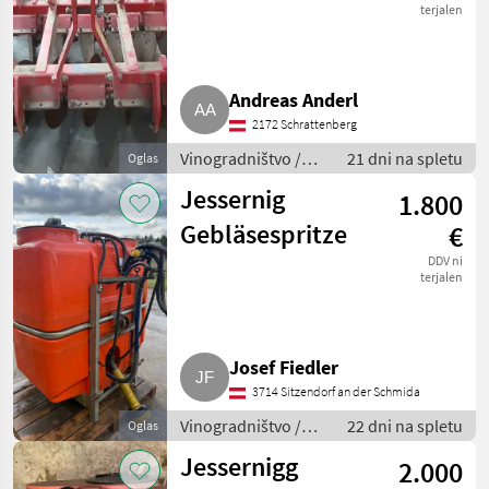
Vinodisc
terjalen
Andreas Anderl
2172 Schrattenberg
Vinogradništvo /
21 dni na spletu
Oglas
Drugi stroji za
Jessernig
1.800
vinogradništvo
Gebläsespritze
€
DDV ni
terjalen
Josef Fiedler
3714 Sitzendorf an der Schmida
Vinogradništvo /
22 dni na spletu
Oglas
Drugi stroji za
Jessernigg
2.000
vinogradništvo