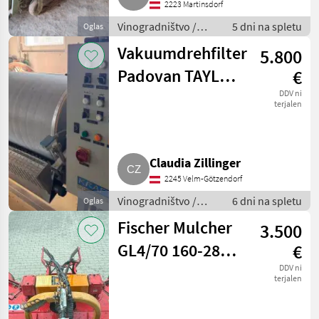
2223 Martinsdorf
Vinogradništvo /
5 dni na spletu
Oglas
Drugi stroji za
Vakuumdrehfilter
5.800
vinogradništvo
Padovan TAYLO
€
LUX 3
DDV ni
terjalen
Claudia Zillinger
2245 Velm-Götzendorf
Vinogradništvo /
6 dni na spletu
Oglas
Drugi stroji za
Fischer Mulcher
3.500
vinogradništvo
GL4/70 160-280
€
cm
DDV ni
terjalen