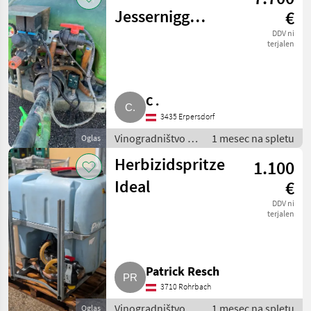
Jessernigg
€
Weingartenspritze
DDV ni
terjalen
gezogen APS 96
C .
3435 Erpersdorf
Vinogradništvo /
1 mesec na spletu
Oglas
Drugi stroji za
Herbizidspritze
1.100
vinogradništvo
Ideal
€
DDV ni
terjalen
Patrick Resch
3710 Rohrbach
Vinogradništvo /
1 mesec na spletu
Oglas