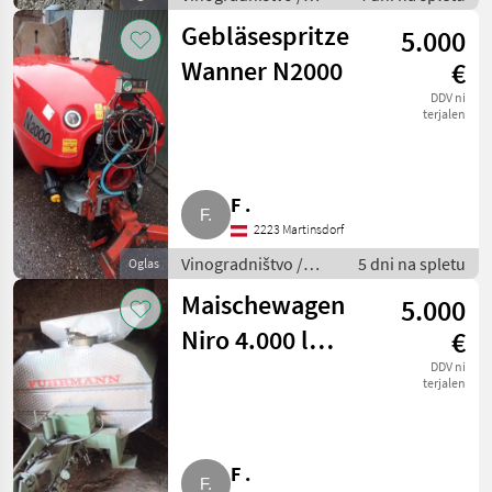
Drugi stroji za
Gebläsespritze
5.000
vinogradništvo
Wanner N2000
€
DDV ni
terjalen
F .
2223 Martinsdorf
Vinogradništvo /
5 dni na spletu
Oglas
Drugi stroji za
Maischewagen
5.000
vinogradništvo
Niro 4.000 l
€
Fuhrmann
DDV ni
terjalen
F .