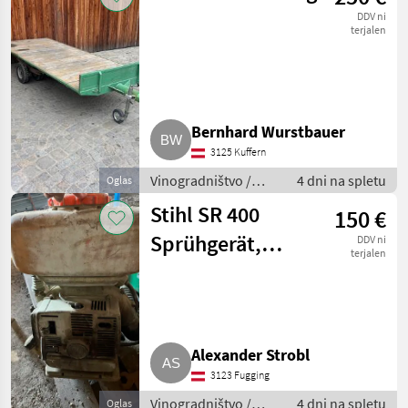
DDV ni
terjalen
Bernhard Wurstbauer
3125 Kuffern
Vinogradništvo /
4 dni na spletu
Oglas
Drugi stroji za
Stihl SR 400
150 €
vinogradništvo
Sprühgerät,
DDV ni
terjalen
Rückenspritze
Alexander Strobl
3123 Fugging
Vinogradništvo /
4 dni na spletu
Oglas