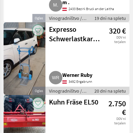
m .
2433 Bezirk Bruck an der Leitha
Vinogradništvo /
19 dni na spletu
Oglas
Drugi stroji za
Expresso
320 €
vinogradništvo
Schwerlastkarre,
DDV ni
terjalen
klappbar
Werner Ruby
3492 Engabrunn
Vinogradništvo /
20 dni na spletu
Oglas
Drugi stroji za
Kuhn Fräse EL50
2.750
vinogradništvo
€
DDV ni
terjalen