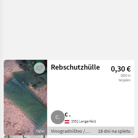
Rebschutzhülle
0,30 €
DDV ni
terjalen
C .
3552 Lengenfeld
Vinogradništvo /
18 dni na spletu
Oglas
Drugi stroji za