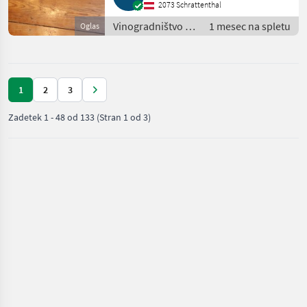
2073 Schrattenthal
Vinogradništvo /
1 mesec na spletu
Oglas
Drugi stroji za
vinogradništvo
1
2
3
Zadetek
1
-
48
od
133
(Stran 1 od 3)