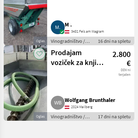
M .
3481 Fels am Wagram
Vinogradništvo /
16 dni na spletu
Oglas
Drugi stroji za
Prodajam
2.800
vinogradništvo
voziček za knjige
€
»Fuhrmann«
DDV ni
terjalen
Wolfgang Brunthaler
2024 Mailberg
Vinogradništvo /
17 dni na spletu
Oglas
Drugi stroji za
vinogradništvo