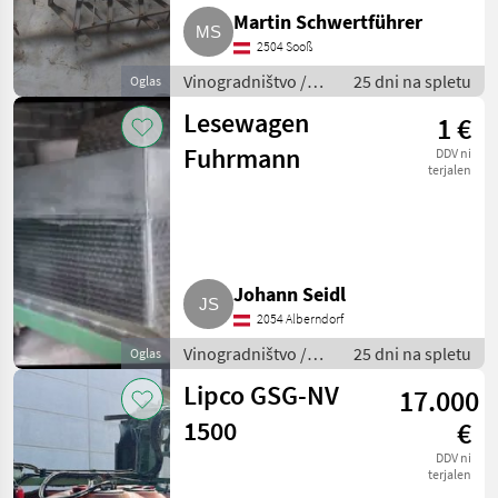
Martin Schwertführer
2504 Sooß
Vinogradništvo /
25 dni na spletu
Oglas
Drugi stroji za
Lesewagen
1 €
vinogradništvo
Fuhrmann
DDV ni
terjalen
Johann Seidl
2054 Alberndorf
Vinogradništvo /
25 dni na spletu
Oglas
Drugi stroji za
Lipco GSG-NV
17.000
vinogradništvo
1500
€
DDV ni
terjalen