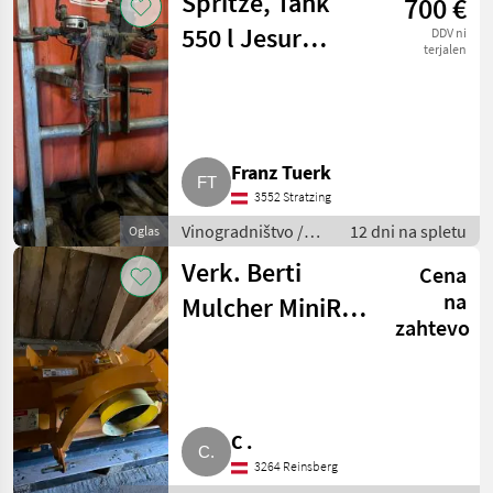
Spritze, Tank
700 €
vinogradništvo
550 l Jesur
DDV ni
terjalen
Sattelspritze
Weingarten
Franz Tuerk
3552 Stratzing
Vinogradništvo /
12 dni na spletu
Oglas
Drugi stroji za
Verk. Berti
Cena
vinogradništvo
na
Mulcher MiniRev
zahtevo
145
C .
3264 Reinsberg