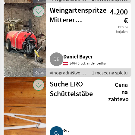
Drugi stroji za
Weingartenspritze
4.200
vinogradništvo
Mitterer
€
Überzeilen 2.000
DDV ni
terjalen
l
Daniel Bayer
2464 Bruck an der Leitha
Vinogradništvo /
1 mesec na spletu
Oglas
Drugi stroji za
Suche ERO
Cena
vinogradništvo
na
Schüttelstäbe
zahtevo
G .