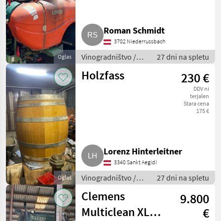
Roman Schmidt
3702 Niederrussbach
Vinogradništvo /
27 dni na spletu
Oglas
Drugi stroji za
Holzfass
230 €
vinogradništvo
DDV ni
terjalen
Stara cena
175 €
Lorenz Hinterleitner
3340 Sankt Aegidi
Vinogradništvo /
27 dni na spletu
Oglas
Drugi stroji za
Clemens
9.800
vinogradništvo
Multiclean XL
€