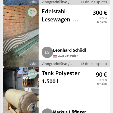
Vinogradništvo /
11 dni na spletu
Oglas
Drugi stroji za
Edelstahl-
300 €
vinogradništvo
Lesewagen-
DDV ni
terjalen
Leiter Just
Leonhard Schödl
2225 Zistersdorf
Vinogradništvo /
13 dni na spletu
Oglas
Drugi stroji za
Tank Polyester
90 €
vinogradništvo
1.500 l
DDV ni
terjalen
Markus Höfinger