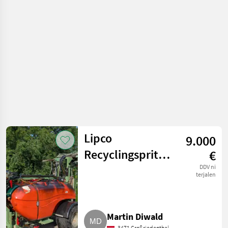
Drugi stroji za
vinogradništvo
Lipco
9.000
Recyclingspritze
€
1.500 l
DDV ni
terjalen
Martin Diwald
3471 Großriedenthal