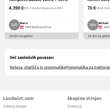
4.390 €
70 €
Cena na 
DDV ni terjalen
Stara cena 4.490 €
Marco
Michael
2563 Spodnja Avstrija
3263 
18 dni na spletu
19 dni na splet
Več zanimivih povezav:
Kolesa, platišča in pnevmatike
Pnevmatika za traktorje
Landwirt.com
Skupine strojev
Tržnica strojev
Traktorji