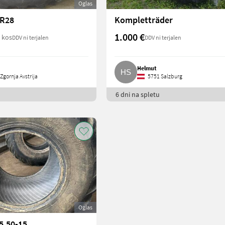
Oglas
 R28
Kompletträder
1.000 €
 kos
DDV ni terjalen
DDV ni terjalen
Helmut
Zgornja Avstrija
5751 Salzburg
6 dni na spletu
Oglas
5,50-15