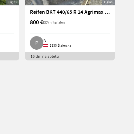
Oglas
Oglas
Reifen BKT 440/65 R 24 Agrimax RT 657
800 €
DDV ni terjalen
P.
8330 Štajerska
16 dni na spletu