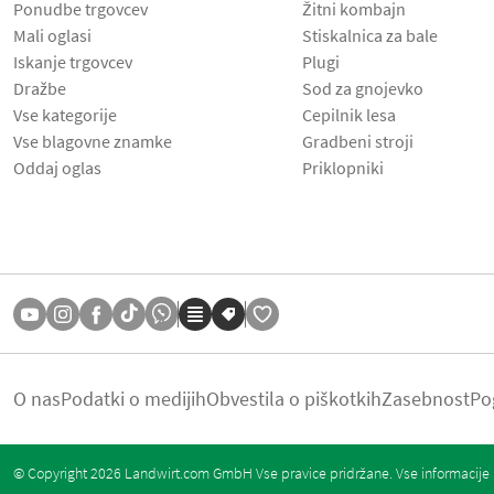
Ponudbe trgovcev
Žitni kombajn
Mali oglasi
Stiskalnica za bale
Iskanje trgovcev
Plugi
Dražbe
Sod za gnojevko
Vse kategorije
Cepilnik lesa
Vse blagovne znamke
Gradbeni stroji
Oddaj oglas
Priklopniki
O nas
Podatki o medijih
Obvestila o piškotkih
Zasebnost
Po
© Copyright 2026 Landwirt.com GmbH Vse pravice pridržane. Vse informacije b