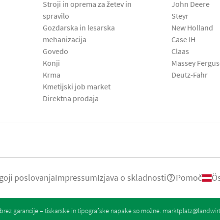
Stroji in oprema za žetev in
John Deere
spravilo
Steyr
Gozdarska in lesarska
New Holland
mehanizacija
Case IH
Govedo
Claas
Konji
Massey Fergu
Krma
Deutz-Fahr
Kmetijski job market
Direktna prodaja
goji poslovanja
Impressum
Izjava o skladnosti
Pomoč
Ös
rez garancije – tiskarske in tipografske napake so možne.
marktplatz@landwir