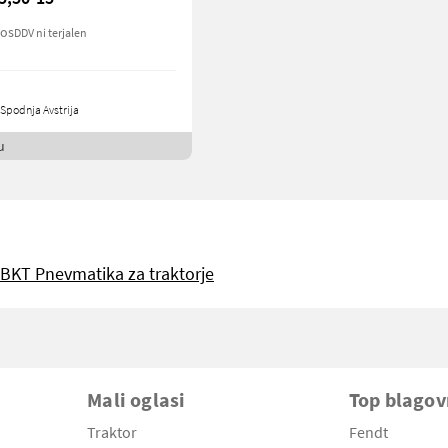
kos
DDV ni terjalen
Spodnja Avstrija
u
BKT Pnevmatika za traktorje
Mali oglasi
Top blago
Traktor
Fendt