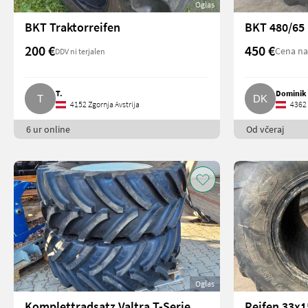
Oglas
BKT Traktorreifen
BKT 480/65
200 €
450 €
Cena na
DDV ni terjalen
T.
Dominik
4152 Zgornja Avstrija
4362 
6 ur online
Od včeraj
Oglas
Komplettradsatz Valtra T-Serie
Reifen 33x1