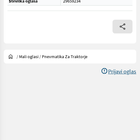
Številka oglasa
29659234
/
Mali oglasi
/
Pnevmatika Za Traktorje
Prijavi oglas