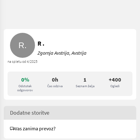
R .
Zgornja Avstrija, Avstrija
na spletu od 4/2025
0%
0h
1
+400
Odstotek
Čas odziva
Seznam želja
Ogledi
odgovorov
Dodatne storitve
Vas zanima prevoz?