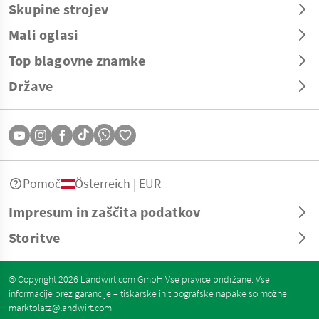
Skupine strojev
Mali oglasi
Top blagovne znamke
Države
Pomoč
Österreich | EUR
Impresum in zaščita podatkov
Storitve
© Copyright 2026 Landwirt.com GmbH Vse pravice pridržane. Vse
informacije brez garancije – tiskarske in tipografske napake so možne.
marktplatz@landwirt.com