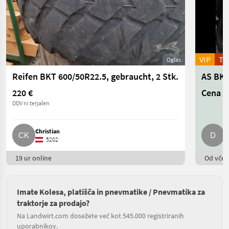
VIP
T
Oglas
Reifen BKT 600/50R22.5, gebraucht, 2 Stk.
220 €
Cena n
DDV ni terjalen
Christian
D
5202
19 ur online
Od včera
Imate Kolesa, platišča in pnevmatike / Pnevmatika za
traktorje za prodajo?
Na Landwirt.com dosežete več kot 545.000 registriranih
uporabnikov.