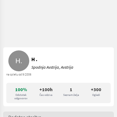
H .
Spodnja Avstrija, Avstrija
na spletu od 9/2006
100%
+100h
1
+300
Odstotek
Čas odziva
Seznam želja
Ogledi
odgovorov