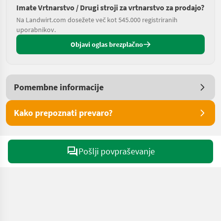
Imate Vrtnarstvo / Drugi stroji za vrtnarstvo za prodajo?
Na Landwirt.com dosežete več kot 545.000 registriranih
uporabnikov.
Objavi oglas brezplačno
Pomembne informacije
Kako prepoznati prevaro?
Pošlji povpraševanje