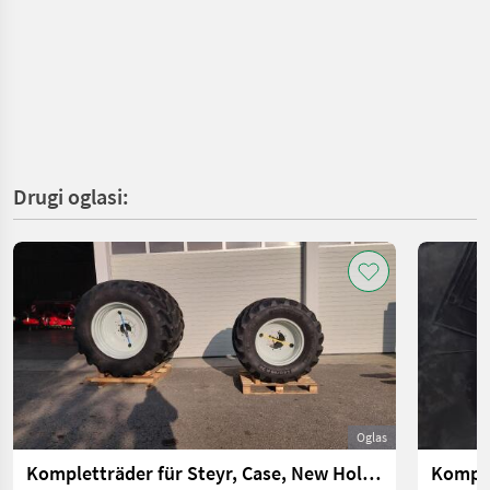
Drugi oglasi:
Oglas
Kompletträder für Steyr, Case, New Holland
Komple