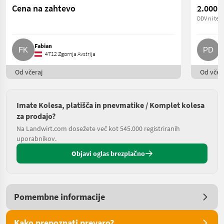
Cena na zahtevo
2.000 €
DDV ni terj
Fabian
P
4712 Zgornja Avstrija
Od včeraj
Od včera
Imate Kolesa, platišča in pnevmatike / Komplet kolesa
za prodajo?
Na Landwirt.com dosežete več kot 545.000 registriranih
uporabnikov.
Objavi oglas brezplačno
Pomembne informacije
Kako prepoznati prevaro?