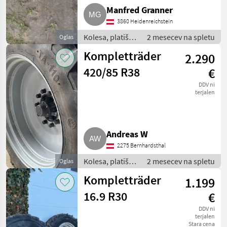
Manfred Granner
3860 Heidenreichstein
Kolesa, platišča
2 mesecev na spletu
Oglas
in pnevmatike /
Kompletträder
2.290
Komplet kolesa
420/85 R38
€
DDV ni
terjalen
Andreas W
2275 Bernhardsthal
Kolesa, platišča
2 mesecev na spletu
Oglas
in pnevmatike /
Kompletträder
1.199
Komplet kolesa
16.9 R30
€
DDV ni
terjalen
Stara cena