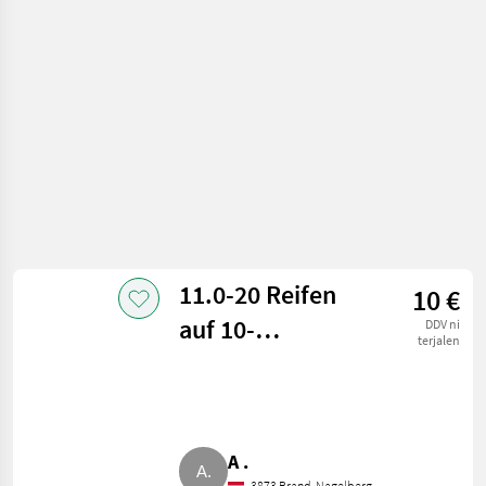
in pnevmatike /
Komplet kolesa
11.0-20 Reifen
10 €
auf 10-
DDV ni
terjalen
Lochfelgen
A .
3873 Brand-Nagelberg