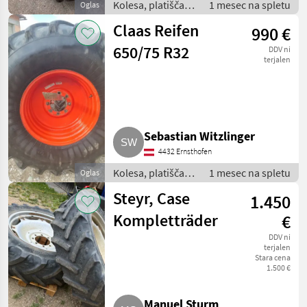
Kolesa, platišča in
1 mesec na spletu
Oglas
pnevmatike /
Claas Reifen
990 €
Komplet kolesa
650/75 R32
DDV ni
terjalen
Sebastian Witzlinger
4432 Ernsthofen
Kolesa, platišča in
1 mesec na spletu
Oglas
pnevmatike /
Steyr, Case
1.450
Komplet kolesa
Kompletträder
€
DDV ni
terjalen
Stara cena
1.500 €
Manuel Sturm