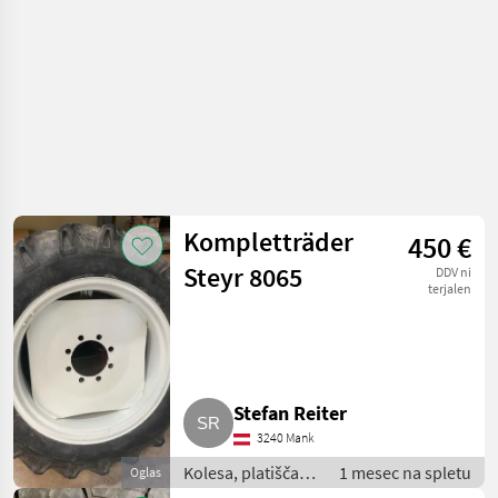
Kompletträder
450 €
Steyr 8065
DDV ni
terjalen
Stefan Reiter
3240 Mank
Kolesa, platišča in
1 mesec na spletu
Oglas
pnevmatike /