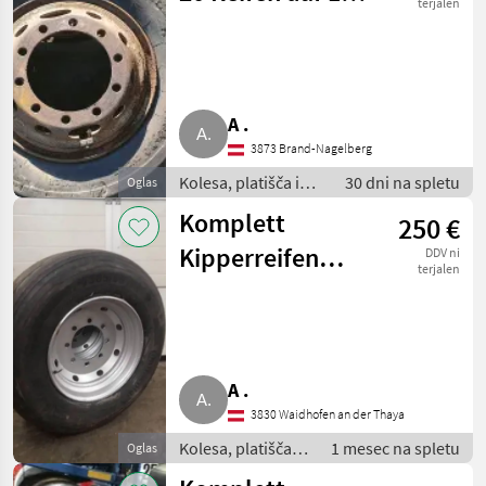
terjalen
Loch-Felgen
A .
3873 Brand-Nagelberg
Kolesa, platišča in
30 dni na spletu
Oglas
pnevmatike /
Komplett
250 €
Komplet kolesa
Kipperreifen
DDV ni
terjalen
385/65R22,5 8
Loch ET0
A .
3830 Waidhofen an der Thaya
Kolesa, platišča in
1 mesec na spletu
Oglas
pnevmatike /