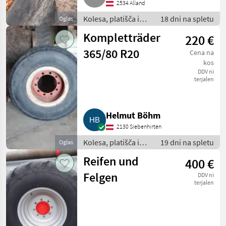
2534 Alland
Kolesa, platišča in
18 dni na spletu
Oglas
pnevmatike /
Kompletträder
220 €
Komplet kolesa
365/80 R20
Cena na
kos
DDV ni
terjalen
Helmut Böhm
2130 Siebenhirten
Kolesa, platišča in
19 dni na spletu
Oglas
pnevmatike /
Reifen und
400 €
Komplet kolesa
Felgen
DDV ni
terjalen