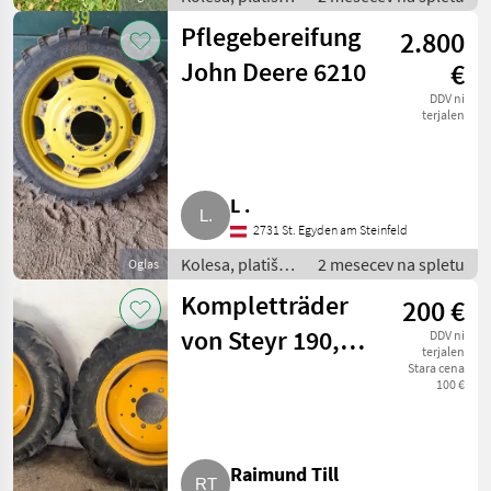
in pnevmatike /
Pflegebereifung
2.800
Komplet kolesa
John Deere 6210
€
DDV ni
terjalen
L .
2731 St. Egyden am Steinfeld
Kolesa, platišča
2 mesecev na spletu
Oglas
in pnevmatike /
Kompletträder
200 €
Komplet kolesa
von Steyr 190,
DDV ni
terjalen
545 o. Ä.
Stara cena
100 €
Raimund Till