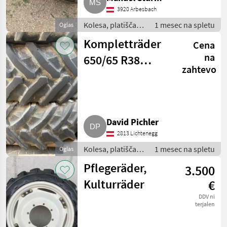
3920 Arbesbach
Kolesa, platišča in
1 mesec na spletu
Oglas
pnevmatike /
Kompletträder
Cena
Komplet kolesa
na
650/65 R38
zahtevo
passend für
Fendt 818
David Pichler
2813 Lichtenegg
Kolesa, platišča in
1 mesec na spletu
Oglas
pnevmatike /
Pflegeräder,
3.500
Komplet kolesa
Kulturräder
€
DDV ni
terjalen