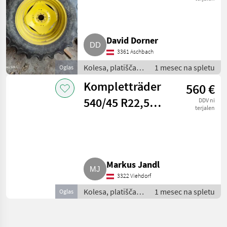
David Dorner
3361 Aschbach
Kolesa, platišča in
1 mesec na spletu
Oglas
pnevmatike /
Kompletträder
560 €
Komplet kolesa
540/45 R22,5
DDV ni
terjalen
Reifen
Markus Jandl
3322 Viehdorf
Kolesa, platišča in
1 mesec na spletu
Oglas
pnevmatike /
Komplet kolesa