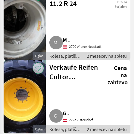
11.2 R 24
DDV ni
terjalen
M .
2700 Wiener Neustadt
Kolesa, platišča
2 mesecev na spletu
Oglas
in pnevmatike /
Verkaufe Reifen
Cena
Komplet kolesa
na
Cultor
zahtevo
480/70R28
G .
2225 Zistersdorf
Kolesa, platišča
2 mesecev na spletu
Oglas