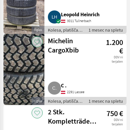
Leopold Heinrich
3011 Tullnerbach
Kolesa, platišča in
1 mesec na spletu
Oglas
pnevmatike /
Michelin
1.200
Komplet kolesa
CargoXbib
€
DDV ni
terjalen
C .
2291 Lassee
Kolesa, platišča in
1 mesec na spletu
Oglas
pnevmatike /
2 Stk.
750 €
Komplet kolesa
Kompletträder
DDV ni
terjalen