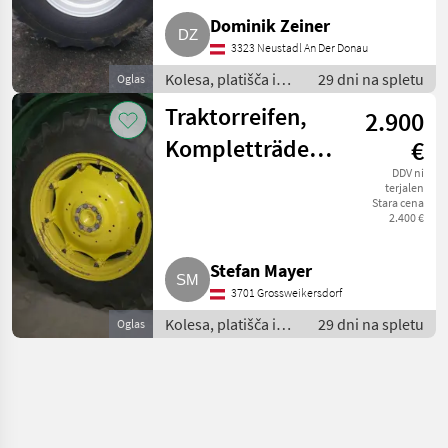
Dominik Zeiner
3323 Neustadl An Der Donau
Kolesa, platišča in
29 dni na spletu
Oglas
pnevmatike /
Traktorreifen,
2.900
Komplet kolesa
Kompletträder
€
John Deere 5080
DDV ni
terjalen
Stara cena
2.400 €
Stefan Mayer
3701 Grossweikersdorf
Kolesa, platišča in
29 dni na spletu
Oglas
pnevmatike /
Komplet kolesa