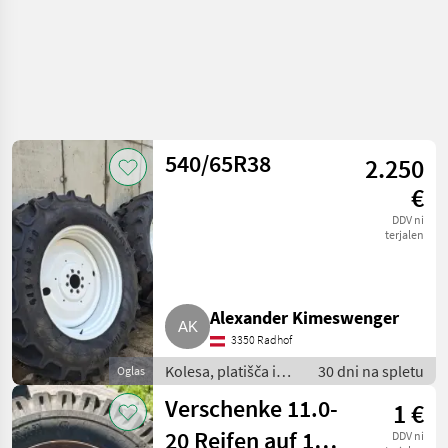
540/65R38
2.250
€
DDV ni
terjalen
Alexander Kimeswenger
3350 Radhof
Kolesa, platišča in
30 dni na spletu
Oglas
pnevmatike /
Verschenke 11.0-
1 €
Komplet kolesa
20 Reifen auf 10-
DDV ni