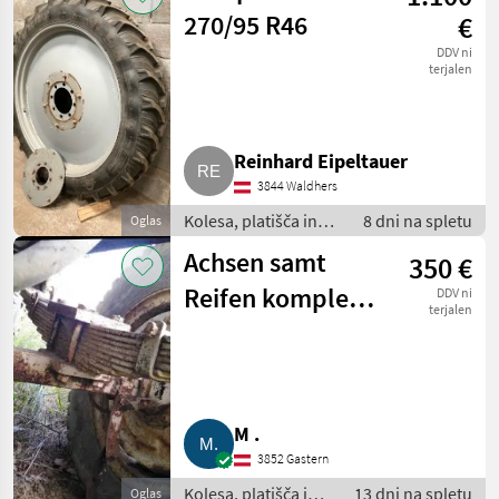
270/95 R46
€
DDV ni
terjalen
Reinhard Eipeltauer
3844 Waldhers
Kolesa, platišča in
8 dni na spletu
Oglas
pnevmatike /
Achsen samt
350 €
Komplet kolesa
Reifen komplett
DDV ni
terjalen
abzugeben
M .
3852 Gastern
Kolesa, platišča in
13 dni na spletu
Oglas