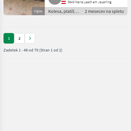
3643 Maria Laach am Jauerling
Kolesa, platišča
2 mesecev na spletu
Oglas
in pnevmatike /
Komplet kolesa
1
2
Zadetek
1
-
48
od
79
(Stran 1 od 2)