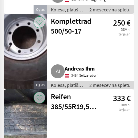
Kolesa, platišča
2 mesecev na spletu
Oglas
in pnevmatike /
Komplettrad
250 €
Komplet kolesa
500/50-17
DDV ni
terjalen
Andreas Ihm
3464 Seitzersdorf
Kolesa, platišča
2 mesecev na spletu
Oglas
in pnevmatike /
Reifen
333 €
Komplet kolesa
385/55R19,5
DDV ni
terjalen
oder
355/50R22,5