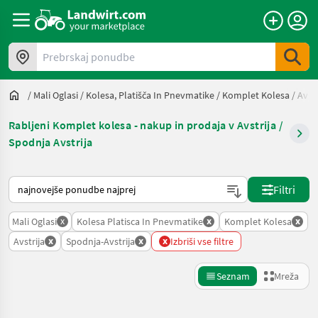
Prebrskaj ponudbe
/
Mali Oglasi
/
Kolesa, Platišča In Pnevmatike
/
Komplet Kolesa
/
Avstr
Rabljeni Komplet kolesa - nakup in prodaja v Avstrija /
Spodnja Avstrija
Tako je razvrščeno na Landwirt.com
Filtri
x
x
x
Mali Oglasi
Kolesa Platisca In Pnevmatike
Komplet Kolesa
x
x
x
Avstrija
Spodnja-Avstrija
Izbriši vse filtre
Seznam
Mreža