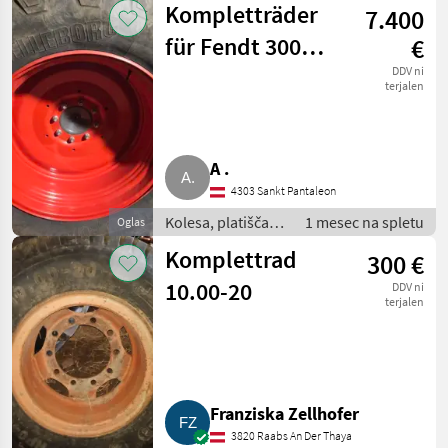
Kompletträder
7.400
Komplet kolesa
für Fendt 300
€
400 Vario
DDV ni
terjalen
600/65R38
540/65R24
A .
4303 Sankt Pantaleon
Kolesa, platišča in
1 mesec na spletu
Oglas
pnevmatike /
Komplettrad
300 €
Komplet kolesa
10.00-20
DDV ni
terjalen
Franziska Zellhofer
3820 Raabs An Der Thaya