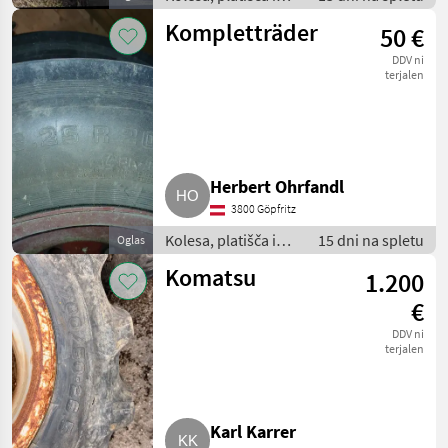
pnevmatike /
Kompletträder
50 €
Komplet kolesa
DDV ni
terjalen
Herbert Ohrfandl
3800 Göpfritz
Kolesa, platišča in
15 dni na spletu
Oglas
pnevmatike /
Komatsu
1.200
Komplet kolesa
€
DDV ni
terjalen
Karl Karrer