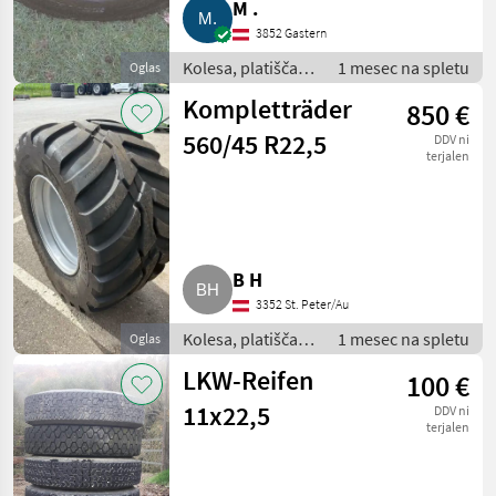
M .
3852 Gastern
Kolesa, platišča in
1 mesec na spletu
Oglas
pnevmatike /
Kompletträder
850 €
Komplet kolesa
560/45 R22,5
DDV ni
terjalen
B H
3352 St. Peter/Au
Kolesa, platišča in
1 mesec na spletu
Oglas
pnevmatike /
LKW-Reifen
100 €
Komplet kolesa
11x22,5
DDV ni
terjalen