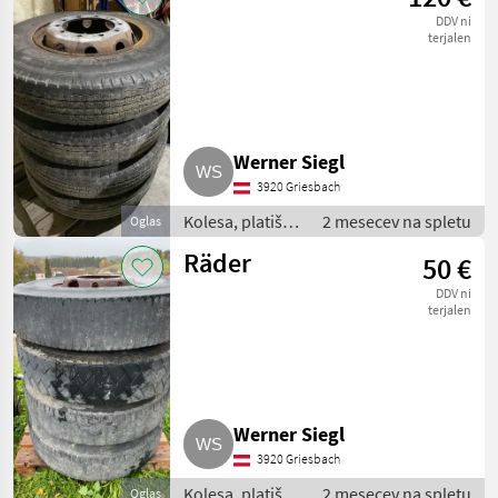
DDV ni
terjalen
Werner Siegl
3920 Griesbach
Kolesa, platišča
2 mesecev na spletu
Oglas
in pnevmatike /
Räder
50 €
Komplet kolesa
DDV ni
terjalen
Werner Siegl
3920 Griesbach
Kolesa, platišča
2 mesecev na spletu
Oglas