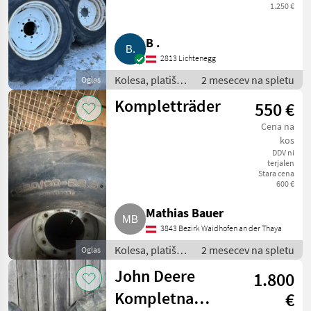
1.250 €
B .
2813 Lichtenegg
Kolesa, platišča
2 mesecev na spletu
Oglas
in pnevmatike /
Kompletträder
550 €
Komplet kolesa
Cena na
kos
DDV ni
terjalen
Stara cena
600 €
Mathias Bauer
3843 Bezirk Waidhofen an der Thaya
Kolesa, platišča
2 mesecev na spletu
Oglas
in pnevmatike /
John Deere
1.800
Komplet kolesa
Kompletna
€