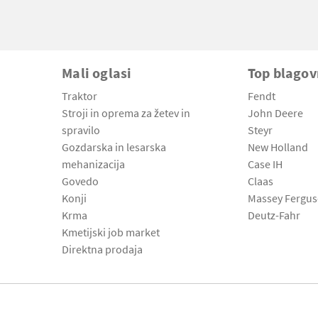
Mali oglasi
Top blago
Traktor
Fendt
Stroji in oprema za žetev in
John Deere
spravilo
Steyr
Gozdarska in lesarska
New Holland
mehanizacija
Case IH
Govedo
Claas
Konji
Massey Fergu
Krma
Deutz-Fahr
Kmetijski job market
Direktna prodaja