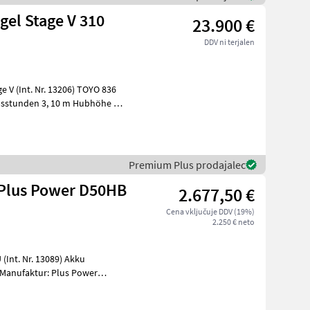
gel Stage V 310
23.900 €
DDV ni terjalen
10 m Hubhöhe /
Premium Plus prodajalec
Plus Power D50HB
2.677,50 €
Cena vključuje DDV (19%)
2.250 € neto
. Nr. 13089) Akku
Manufaktur: Plus Power
55,