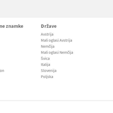
vne znamke
Države
Avstrija
Mali oglasi Avstrija
Nemčija
Mali oglasi Nemčija
Švica
Italija
son
Slovenija
Poljska