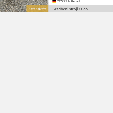
77743 Schutterzell
Gradbeni stroji / Geo
Nova naprava