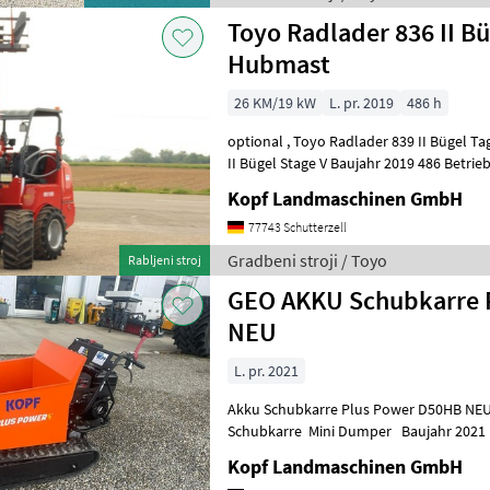
Toyo Radlader 836 II Bü
Hubmast
26 KM/19 kW
L. pr. 2019
486 h
optional , Toyo Radlader 839 II Bügel Tage V (Int. Nr. 13206) TOYO 836
II Bügel Stage V Baujahr 2019 486 Betriebsstunden 3, 
Hubmast Allradantrieb übe
Kopf Landmaschinen GmbH
77743 Schutterzell
Gradbeni stroji / Toyo
Rabljeni stroj
GEO AKKU Schubkarre 
NEU
L. pr. 2021
Akku Schubkarre Plus Power D50HB NEU (Int
Schubkarre Mini Dumper Baujahr 2021 
Modell: D50HB Engine: B+S Net weight: 2
Kopf Landmaschinen GmbH