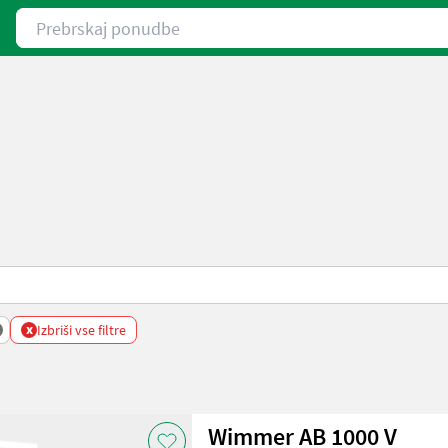
Prebrskaj ponudbe
x
Izbriši vse filtre
Wimmer AB 1000 V