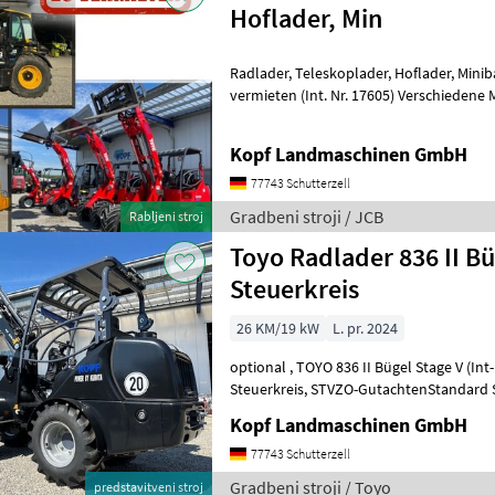
Hoflader, Min
Radlader, Teleskoplader, Hoflader, Minibagger, Minidumper zu
vermieten (Int. Nr. 17605) Verschiedene Maschinen zu vermieten -
Minibagger - Hoflader (Toyo) - JCB Te
Kopf Landmaschinen GmbH
77743 Schutterzell
Gradbeni stroji / JCB
Rabljeni stroj
Toyo Radlader 836 II Bü
Steuerkreis
26 KM/19 kW
L. pr. 2024
optional , TOYO 836 II Bügel Stage V (Int-Nr.: 14820) BLACK Edition, 4.
Steuerkreis, STVZO-GutachtenStandard Schaufel 110 cm und
Palettengabel Neumaschine 2024 3, 1
Kopf Landmaschinen GmbH
77743 Schutterzell
Gradbeni stroji / Toyo
predstavitveni stroj