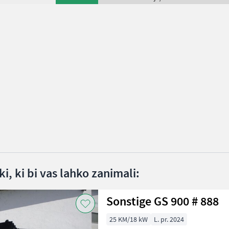
i, ki bi vas lahko zanimali:
Sonstige GS 900 # 888
25 KM/18 kW
L. pr. 2024