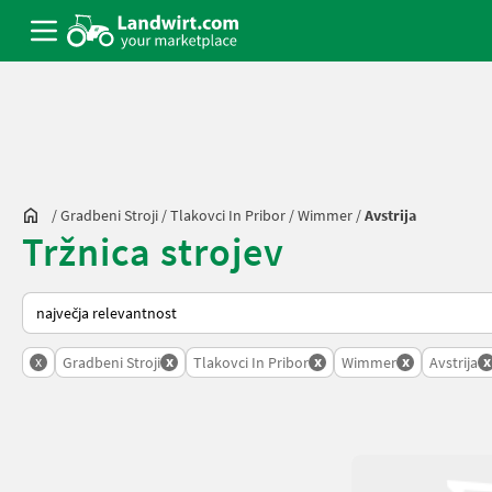
/
Gradbeni Stroji
/
Tlakovci In Pribor
/
Wimmer
/
Avstrija
Tržnica strojev
Tako je razvrščeno na Landwirt.com
x
x
x
x
x
Gradbeni Stroji
Tlakovci In Pribor
Wimmer
Avstrija