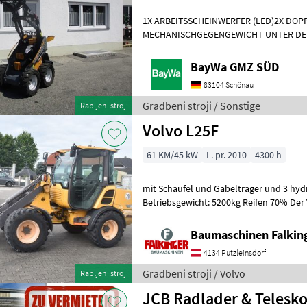
1X ARBEITSSCHEINWERFER (LED)2X DO
MECHANISCHGEGENGEWICHT UNTER DE
WERKZEUGAUFNAHMEMotor- Moderner 
Dreizylinderdieselmotor, Typ
BayWa GMZ SÜD
83104 Schönau
Gradbeni stroji / Sonstige
Rabljeni stroj
Volvo L25F
61 KM/45 kW
L. pr. 2010
4300 h
mit Schaufel und Gabelträger und 3 hydr
Betriebsgewicht: 5200kg Reifen 70% Der 
Zustand!! BAUMASCHINEN FALKIN
Baumaschinen Falkin
4134 Putzleinsdorf
Gradbeni stroji / Volvo
Rabljeni stroj
JCB Radlader & Telesko