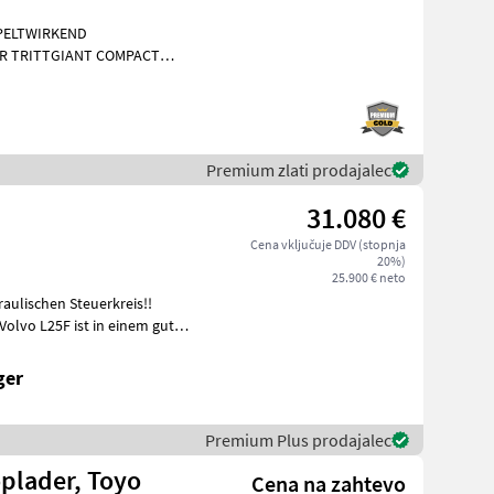
PPELTWIRKEND
R TRITTGIANT COMPACT
Kubota
Premium zlati prodajalec
31.080 €
Cena vključuje DDV (stopnja
20%)
25.900 € neto
aulischen Steuerkreis!!
Volvo L25F ist in einem guten
ger
Premium Plus prodajalec
plader, Toyo
Cena na zahtevo