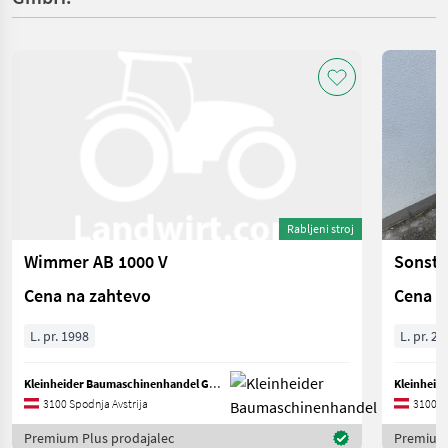
Rabljeni stroj
Wimmer AB 1000 V
Cena na zahtevo
Cena n
L. pr. 1998
L. pr. 20
Kleinheider Baumaschinenhandel GmbH.
3100 Spodnja Avstrija
3100 Sp
Premium Plus prodajalec
Premium 