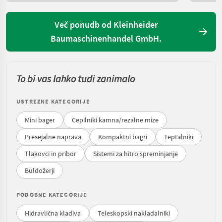
Več ponudb od Kleinheider
Baumaschinenhandel GmbH.
To bi vas lahko tudi zanimalo
USTREZNE KATEGORIJE
Mini bager
Cepilniki kamna/rezalne mize
Presejalne naprava
Kompaktni bagri
Teptalniki
Tlakovci in pribor
Sistemi za hitro spreminjanje
Buldožerji
PODOBNE KATEGORIJE
Hidravlična kladiva
Teleskopski nakladalniki