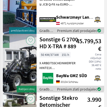
EURO
iz JCB Q-Fit na EURO-
priključek - s centralnim
zaklepom - z nosilnostjo 3,
Schwarzmayr Landtechnik GmbH - Aurolzmünster
0 to VFG – rabljeno
Prodajna ekipa podjetja
4971 Aurolzmünster
Schwarzmayr v
Gradbeni
Premium zlati prodajalec
predstavitveni stroj
stroji /
Sonstige G 2700
45.799,53
Sonstige
HD X-TRA # 889
€
50 KM/37 kW
151 h
Cena
vključuje
DDV (19%)
X ARBEITSSCHEINWERFER
38.487 €
HINTE1X
neto
ARBEITSSCHEINWERFER
BayWa GMZ SÜD
VORNE1X
HECKGEWICHTSPLATTE 62
83104 Schönau
KG1X
Gradbeni
Premium zlati prodajalec
Rabljeni stroj
HYDRAULIKKREISLAUF
stroji /
Sonstige Stekro
DPPPEL31X15.50-15
3.990
Sonstige
SKIDDATENBESCHEINIGUNG
Betomischer
BRD 20 KMDRUCKFREIER