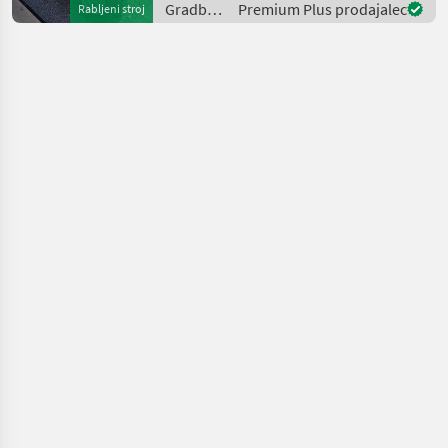
Gradbeni
Premium Plus prodajalec
Rabljeni stroj
Mini Agri) -Echt
stroji /
Dieci