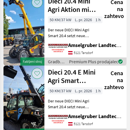
Dieci 20.4 Mini
Cena
JCB
Agri Aktion mit
na
zahtevo
Österreichpaket
50 KM/37 kW
L. pr. 2026
1 h
Der neue DIECI Mini Agri
Smart 20.4 setzt neue
Maßstäbe auf dem Mini-
Amselgruber Landtechnik GmbH
Teleskopladermarkt. Stufe
5 Motor - -Größte Kabine
5121 Tarsdorf
(Baugleich vom Modell 26.6
Gradbeni
Premium Plus prodajalec
Rabljeni stroj
Mini Agri) -50
stroji /
Dieci 20.4 E Mini
Cena
Dieci
Agri Smart
na
zahtevo
ELEKTRO
50 KM/37 kW
L. pr. 2026
1 h
Teleskoplader
Der neue DIECI Mini Agri
TOP
Smart 20.4 setzt neue
Maßstäbe auf dem Mini-
Amselgruber Landtechnik GmbH
Teleskopladermarkt. 100 %
Elektro! -Größte Kabine
5121 Tarsdorf
(Baugleich vom Modell 26.6