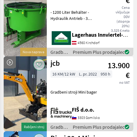
€
Cena
- 1200 Liter Behälter -
vključuje
DDV
Hydraulik Antrieb - 3
(stopnja
Punktanbau -
20%)
Stapleraufnahme -
3.325 € neto
Lagerhaus Innviertel-Traunviertel-Urfahr eGen, Kirchdorf
Auslaufschieber hinten und
rechts - Auslaufrutsche -
4560 Kirchdorf
Sackaufreißer
Gradbeni
Premium Plus prodajalec
Nova naprava
stroji /
jcb
13.900
Sonstige
€
16 KM/12 kW
L. pr. 2022
950 h
no VAT
Gradbeni stroji Mini bager
FIŠ d.o.o.
3303 Gomilsko
Gradbeni
Premium Plus prodajalec
Rabljeni stroj
stroji /