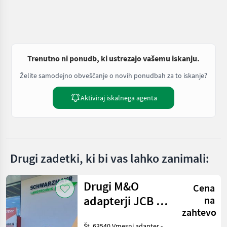
Trenutno ni ponudb, ki ustrezajo vašemu iskanju.
Želite samodejno obveščanje o novih ponudbah za to iskanje?
Aktiviraj iskalnega agenta
Drugi zadetki, ki bi vas lahko zanimali:
Drugi M&O
Cena
adapterji JCB Q
na
zahtevo
– prilagojeni za
Št. 63540 Vmesni adapter -