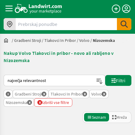
Prebrskaj ponudbe
/
Gradbeni Stroji
/
Tlakovci In Pribor
/
Volvo
/
Nizozemska
Nakup Volvo Tlakovci in pribor - novo ali rabljeno v
Nizozemska
Tako je razvrščeno na Landwirt.com
Filtri
x
x
x
x
Gradbeni Stroji
Tlakovci In Pribor
Volvo
x
x
Nizozemska
Izbriši vse filtre
Seznam
Mreža