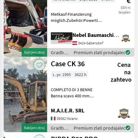
€
DDV ni
terjalen
Mietkauf-Finanzierung
möglich.Zubehör:Powertilt-
Martin, 3Tieflöffel 400mm
600mm 900mm,
Nebel Baumaschinen
1Böschungslöffel 1500mm
8424 Gabersdorf
gorivo: Dizel Gradbeni stroji
Mini bager
Gradbeni
Premium zlati prodajalec
Rabljeni stroj
stroji /
Case CK 36
Cena
Takeuchi
na
L. pr. 1995
3622 h
zahtevo
COMPLETO DI 3 BENNE
Benna scavo 400 mm
Benna scavo 800 mm
Benna liscia 1400 mm
M.A.I.E.R. SRL
Gradbeni stroji Mini bager
06062 Moiano
Gradbeni
Premium zlati prodajalec
Rabljeni stroj
stroji /