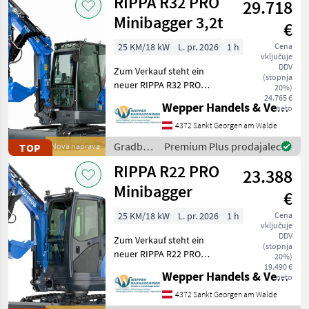
RIPPA R32 PRO
29.718
Case IH
Minibagger 3,2t
€
25 KM/18 kW
L. pr. 2026
1 h
Cena
vključuje
DDV
Zum Verkauf steht ein
(stopnja
neuer RIPPA R32 PRO
20%)
Minibagger – eine
24.765 €
Wepper Handels & Vermietungs GmbH
neto
leistungsstarke Maschine
für den professionellen
4372 Sankt Georgen am Walde
Einsatz im Baugewerbe,
Gradbeni
Premium Plus prodajalec
TOP
Nova naprava
Tiefbau, Garten- und
stroji /
RIPPA R22 PRO
Landschaftsb
23.388
Rippa
Minibagger
€
25 KM/18 kW
L. pr. 2026
1 h
Cena
vključuje
DDV
Zum Verkauf steht ein
(stopnja
neuer RIPPA R22 PRO
20%)
Minibagger – eine
19.490 €
Wepper Handels & Vermietungs GmbH
neto
leistungsstarke und
kompakte Maschine für
4372 Sankt Georgen am Walde
professionelle Einsätze im