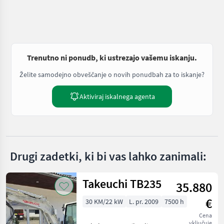
Trenutno ni ponudb, ki ustrezajo vašemu iskanju.
Želite samodejno obveščanje o novih ponudbah za to iskanje?
Aktiviraj iskalnega agenta
Drugi zadetki, ki bi vas lahko zanimali:
Takeuchi TB235
35.880
€
30 KM/22 kW
L. pr. 2009
7500 h
Cena
vključuje