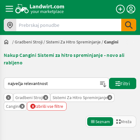
Prebrskaj ponudbe
/
Gradbeni Stroji
/
Sistemi Za Hitro Spreminjanje
/
Cangini
Nakup Cangini Sistemi za hitro spreminjanje - novo ali
rabljeno
Tako je razvrščeno na Landwirt.com
Filtri
x
x
x
Gradbeni Stroji
Sistemi Za Hitro Spreminjanje
x
x
Cangini
Izbriši vse filtre
Seznam
Mreža