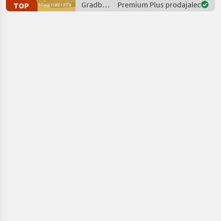
Gradbeni
Premium Plus prodajalec
TOP
Nova naprava
Baugewerbe, in der
stroji /
Landwirtschaft so
Rippa