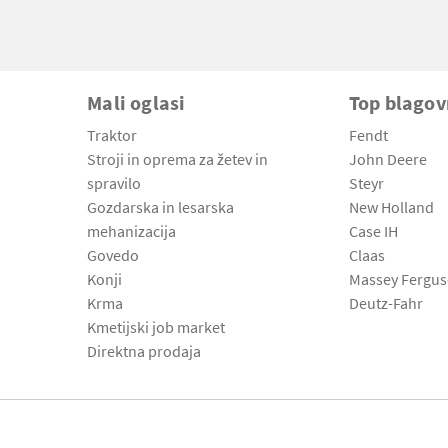
Mali oglasi
Top blago
Traktor
Fendt
Stroji in oprema za žetev in
John Deere
spravilo
Steyr
Gozdarska in lesarska
New Holland
mehanizacija
Case IH
Govedo
Claas
Konji
Massey Fergu
Krma
Deutz-Fahr
Kmetijski job market
Direktna prodaja