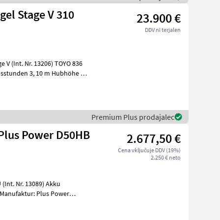
gel Stage V 310
23.900 €
DDV ni terjalen
10 m Hubhöhe /
Premium Plus prodajalec
Plus Power D50HB
2.677,50 €
Cena vključuje DDV (19%)
2.250 € neto
. Nr. 13089) Akku
Manufaktur: Plus Power
55,