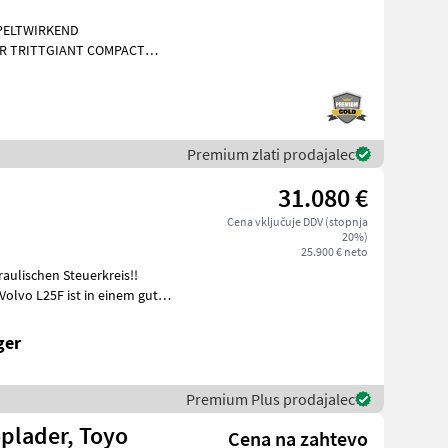
PPELTWIRKEND
R TRITTGIANT COMPACT
Kubota
Premium zlati prodajalec
31.080 €
Cena vključuje DDV (stopnja
20%)
25.900 € neto
aulischen Steuerkreis!!
Volvo L25F ist in einem guten
ger
Premium Plus prodajalec
plader, Toyo
Cena na zahtevo