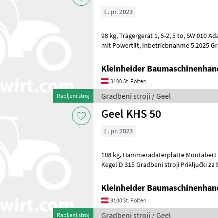
L. pr. 2023
98 kg, Trägergerät 1, 5-2, 5 to, SW 010 Adapter, Schläuche für Bagger
mit Powertilt, Inbetriebnahme 5.2025 Gradbeni stroji Priključki za
bagre
Kleinheider Baumaschinenhan
3100 St. Pölten
Gradbeni stroji / Geel
Rabljeni stroj
Geel KHS 50
L. pr. 2023
108 kg, Hammeradaterplatte Montabert SC 22. Schnellwechsler 020,
Kegel D 315 Gradbeni stroji Priključki 
Kleinheider Baumaschinenhan
3100 St. Pölten
Gradbeni stroji / Geel
Rabljeni stroj