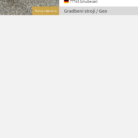
77743 Schutterzell
Gradbeni stroji / Geo
Nova naprava