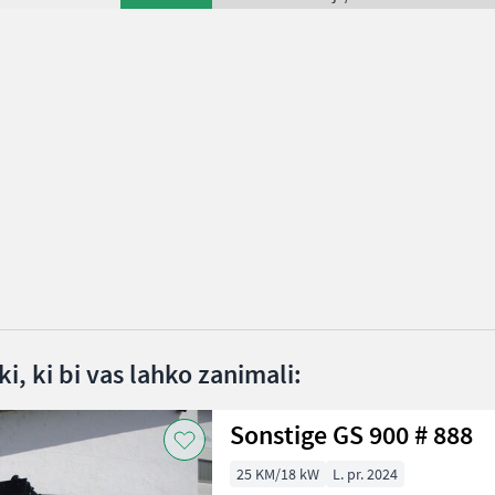
i, ki bi vas lahko zanimali:
Sonstige GS 900 # 888
25 KM/18 kW
L. pr. 2024