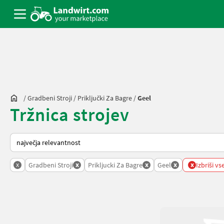
/
Gradbeni Stroji
/
Priključki Za Bagre
/
Geel
Tržnica strojev
Tako je razvrščeno na Landwirt.com
x
x
x
x
x
Gradbeni Stroji
Prikljucki Za Bagre
Geel
Izbriši vse