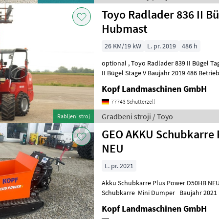
Toyo Radlader 836 II Bü
Hubmast
26 KM/19 kW
L. pr. 2019
486 h
optional , Toyo Radlader 839 II Bügel Tage V (Int. Nr. 13206) TOYO 836
II Bügel Stage V Baujahr 2019 486 Betriebsstunden 3, 
Hubmast Allradantrieb übe
Kopf Landmaschinen GmbH
77743 Schutterzell
Gradbeni stroji / Toyo
Rabljeni stroj
GEO AKKU Schubkarre 
NEU
L. pr. 2021
Akku Schubkarre Plus Power D50HB NEU (Int
Schubkarre Mini Dumper Baujahr 2021 
Modell: D50HB Engine: B+S Net weight: 2
Kopf Landmaschinen GmbH