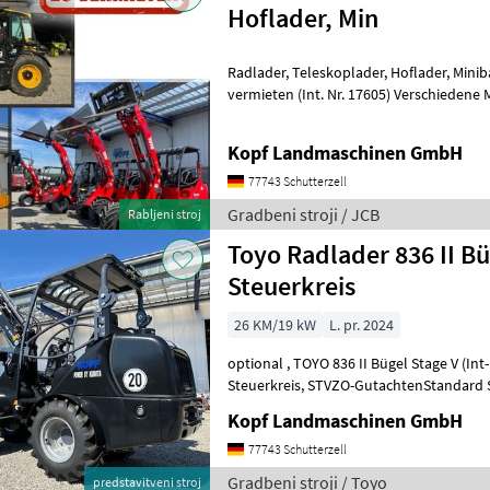
Hoflader, Min
Radlader, Teleskoplader, Hoflader, Minibagger, Minidumper zu
vermieten (Int. Nr. 17605) Verschiedene Maschinen zu vermieten -
Minibagger - Hoflader (Toyo) - JCB Te
Kopf Landmaschinen GmbH
77743 Schutterzell
Gradbeni stroji / JCB
Rabljeni stroj
Toyo Radlader 836 II Bü
Steuerkreis
26 KM/19 kW
L. pr. 2024
optional , TOYO 836 II Bügel Stage V (Int-Nr.: 14820) BLACK Edition, 4.
Steuerkreis, STVZO-GutachtenStandard Schaufel 110 cm und
Palettengabel Neumaschine 2024 3, 1
Kopf Landmaschinen GmbH
77743 Schutterzell
Gradbeni stroji / Toyo
predstavitveni stroj