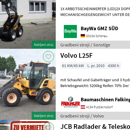
1X ARBEITSSCHEINWERFER (LED)2X DO
MECHANISCHGEGENGEWICHT UNTER DE
WERKZEUGAUFNAHMEMotor- Moderner 
Dreizylinderdieselmotor, Typ
BayWa GMZ SÜD
83104 Schönau
Gradbeni stroji / Sonstige
Rabljeni stroj
Volvo L25F
61 KM/45 kW
L. pr. 2010
4300 h
mit Schaufel und Gabelträger und 3 hydr
Betriebsgewicht: 5200kg Reifen 70% Der 
Zustand!! BAUMASCHINEN FALKIN
Baumaschinen Falkin
4134 Putzleinsdorf
Gradbeni stroji / Volvo
Rabljeni stroj
JCB Radlader & Telesko