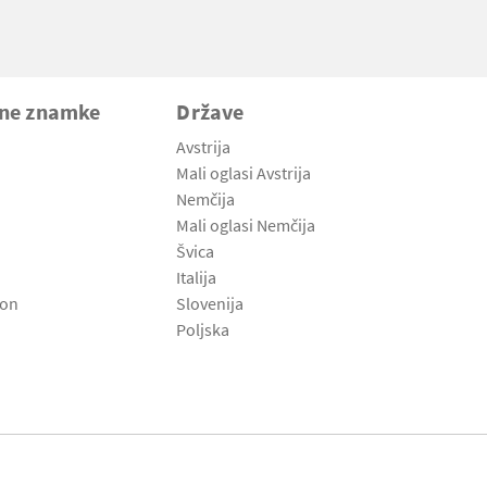
vne znamke
Države
Avstrija
Mali oglasi Avstrija
Nemčija
Mali oglasi Nemčija
Švica
Italija
son
Slovenija
Poljska