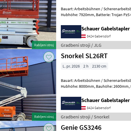
Bauart: Arbeitsbühnen / Scherenarbeitsbühne, Tragkraf
Hubhöhe: 7920mm, Batterie: Trojan PzS 6V 225Ah Zustand: 60 - 80%,
Bereifung vorne: Vollgummi Einfach 8
Schauer Gabelstaple
8424 Gabersdorf
Gradbeni stroji / JLG
Rabljeni stroj
Snorkel SL26RT
L. pr. 2026
2 h
2130 cm
Bauart: Arbeitsbühnen / Scherenarbeitsbühne, Tragkraf
Hubhöhe: 8000mm, Bauhöhe: 2600mm, Batterie: Starter 12V ,
Sonderausstattung: CE Zertifika
Schauer Gabelstaple
8424 Gabersdorf
Gradbeni stroji / Snorkel
Rabljeni stroj
Genie GS3246