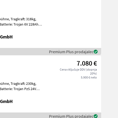
t: 318kg,
ummi E
r GmbH
Premium Plus prodajalec
7.080 €
Cena vključuje DDV (stopnja
20%)
5.900 € neto
t: 230kg,
gen Ein
r GmbH
Premium Plus prodajalec