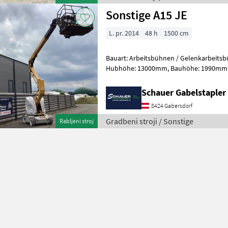
Sonstige A15 JE
L. pr. 2014
48 h
1500 cm
Bauart: Arbeitsbühnen / Gelenkarbeitsbühne, Tragkraft
Hubhöhe: 13000mm, Bauhöhe: 1990mm, Bereifung vorne: Bandagen
Einfach 60 - 80% , Bereifung hinten: Ba
Schauer Gabelstaple
8424 Gabersdorf
Gradbeni stroji / Sonstige
Rabljeni stroj