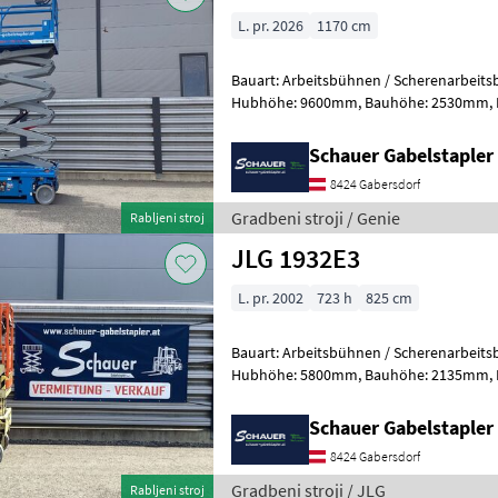
L. pr. 2026
1170 cm
Bauart: Arbeitsbühnen / Scherenarbeitsbühne, Tragkraf
Hubhöhe: 9600mm, Bauhöhe: 2530mm, Batterie: Trojan 6V 228Ah
Zustand: Neu, Bereifung vorne: Vollg
Schauer Gabelstaple
8424 Gabersdorf
Gradbeni stroji / Genie
Rabljeni stroj
JLG 1932E3
L. pr. 2002
723 h
825 cm
Bauart: Arbeitsbühnen / Scherenarbeitsbühne, Tragkraf
Hubhöhe: 5800mm, Bauhöhe: 2135mm, Batterie: Trojan PzS 24V
Zustand: Neu, Bereifung vorne: Banda
Schauer Gabelstaple
8424 Gabersdorf
Gradbeni stroji / JLG
Rabljeni stroj