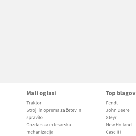
Mali oglasi
Top blago
Traktor
Fendt
Stroji in oprema za žetev in
John Deere
spravilo
Steyr
Gozdarska in lesarska
New Holland
mehanizacija
Case IH