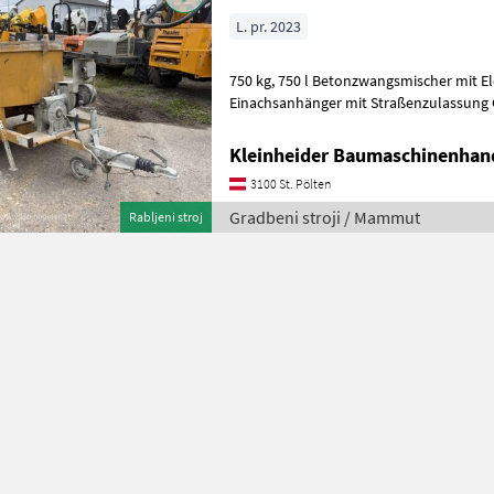
L. pr. 2023
750 kg, 750 l Betonzwangsmischer mit Elektroantrieb auf
Einachsanhänger mit Straßenzulassung Gradbeni stroji Gradbeni
prekucnik
Kleinheider Baumaschinenhan
3100 St. Pölten
Gradbeni stroji / Mammut
Rabljeni stroj