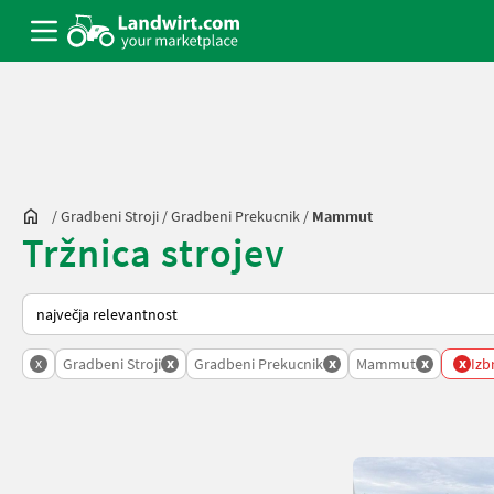
/
Gradbeni Stroji
/
Gradbeni Prekucnik
/
Mammut
Tržnica strojev
Tako je razvrščeno na Landwirt.com
x
x
x
x
x
Gradbeni Stroji
Gradbeni Prekucnik
Mammut
Izbr