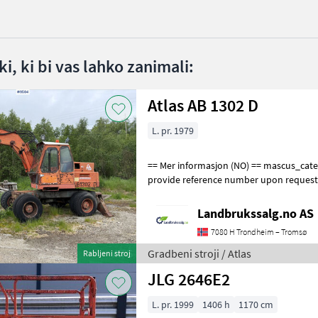
i, ki bi vas lahko zanimali:
Atlas AB 1302 D
L. pr. 1979
== Mer informasjon (NO) == mascus_category: excavators Please
provide reference number upon request
en.landbrukssalg.no/9504 for more image
Landbrukssalg.no AS
7080 H Trondheim – Tromsø
Gradbeni stroji / Atlas
Rabljeni stroj
JLG 2646E2
L. pr. 1999
1406 h
1170 cm