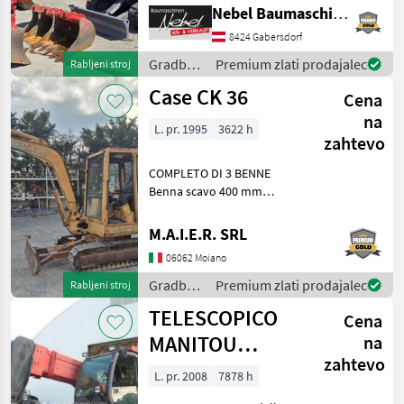
600mm 900mm,
Nebel Baumaschinen
1Böschungslöffel 1500mm
8424 Gabersdorf
gorivo: Dizel Gradbeni stroji
Mini bager
Gradbeni
Premium zlati prodajalec
Rabljeni stroj
stroji /
Case CK 36
Cena
Takeuchi
na
L. pr. 1995
3622 h
zahtevo
COMPLETO DI 3 BENNE
Benna scavo 400 mm
Benna scavo 800 mm
Benna liscia 1400 mm
M.A.I.E.R. SRL
Gradbeni stroji Mini bager
06062 Moiano
Gradbeni
Premium zlati prodajalec
Rabljeni stroj
stroji /
TELESCOPICO
Cena
Case IH
MANITOU
na
zahtevo
MHT10120L
L. pr. 2008
7878 h
(ANNO 2008)