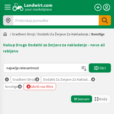
Prebrskaj ponudbe
/
Gradbeni Stroji
/
Dodatki Za Žerjave Za Nakladanje
/
Sonstige
Nakup Drugo Dodatki za žerjave za nakladanje - novo ali
rabljeno
Tako je razvrščeno na Landwirt.com
Filtri
x
x
x
Gradbeni Stroji
Dodatki Za Zerjave Za Nakladanje
x
x
Sonstige
Izbriši vse filtre
Seznam
Mreža