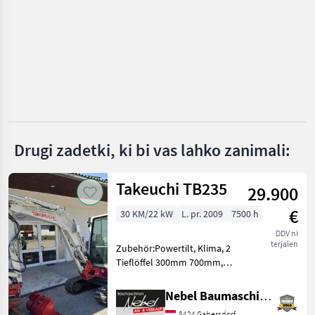
Sonstige
MARKETPLACE
Ponudbe
Mali
Marketplace
trgovcev
oglasi
Drugi zadetki, ki bi vas lahko zanimali:
Takeuchi TB235
29.900
€
30 KM/22 kW
L. pr. 2009
7500 h
DDV ni
terjalen
Zubehör:Powertilt, Klima, 2
Tieflöffel 300mm 700mm,
1Böschungslöffel
1200mm.Hydraulikpumpe
Nebel Baumaschinen
wurde bei
8424 Gabersdorf