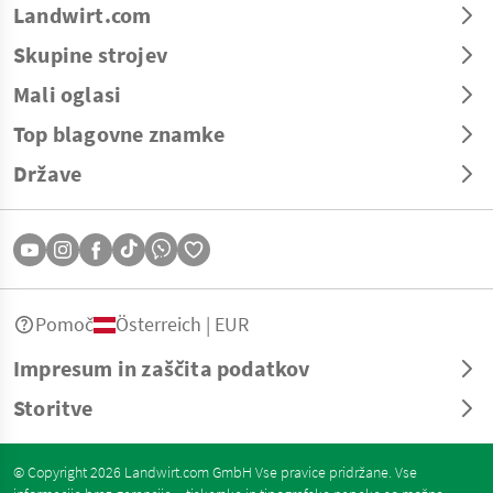
Landwirt.com
Skupine strojev
Mali oglasi
Top blagovne znamke
Države
Pomoč
Österreich | EUR
Impresum in zaščita podatkov
Storitve
© Copyright 2026 Landwirt.com GmbH Vse pravice pridržane. Vse