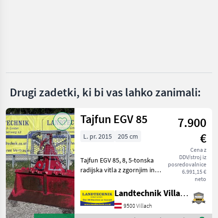
Mebor
Logosol
Trak-Met
Hans Schreiner
Drugi zadetki, ki bi vas lahko zanimali:
Hammer
Tajfun EGV 85
7.900
Prikaži
vse (8)
€
L. pr. 2015
205 cm
Cena z
MARKETPLACE
DDV/stroj iz
Tajfun EGV 85, 8, 5-tonska
posredovalnice
Ponudbe
Mali
radijska vitla z zgornjim in
6.991,15 €
Marketplace
trgovcev
oglasi
spodnjim vodenim
neto
kolesom za vrv, plastična
Landtechnik Villach GmbH
vrv s paralelno kljuko,
9500 Villach
drsnik za vrv, naprava za