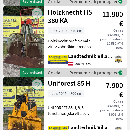
priklop, širina š
Gozdarska
Premium zlati prodajalec
Rabljeni stroj
in
Holzknecht HS
11.900
lesarska
mehanizacija
380 KA
€
/ Tajfun
L. pr. 2010
210 cm
Cena z
DDV/stroj iz
posredovalnice
Holzknecht profesionalni
10.530,97 €
vitli z zobniškim prenosom
neto
HS 380 KA z vlečno silo 8 t,
Landtechnik Villach GmbH
hidravlični. Zložljiva plošča
210 cm, nastavljiva vodenje
9500 Villach
vrvi prek hidravličnega st
Gozdarska
Premium zlati prodajalec
Rabljeni stroj
in
Uniforest 85 H
7.900
lesarska
mehanizacija
€
L. pr. 2015
200 cm
/
Holzknecht
Cena z
DDV/stroj iz
UNIFOREST 85 H, 8, 5-
posredovalnice
tonska radijska vitla z
6.991,15 €
zgornjim in spodnjim
neto
vodenim kolesom za vrv,
Landtechnik Villach GmbH