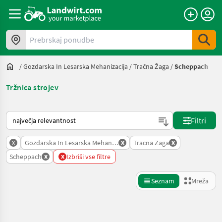
Prebrskaj ponudbe
/
Gozdarska In Lesarska Mehanizacija
/
Tračna Žaga
/
Scheppach
Tržnica strojev
Tako je razvrščeno na Landwirt.com
Filtri
x
x
x
Gozdarska In Lesarska Mehanizacija
Tracna Zaga
x
x
Scheppach
Izbriši vse filtre
Seznam
Mreža