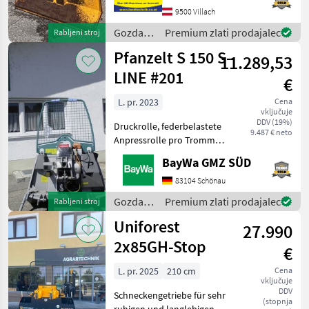
izpustom vrvi, vrvjo s
9500 Villach
paralelno kljuko, drsnikom
za vrv, 2 držali za motorn
Gozdarska
Premium zlati prodajalec
Rabljeni stroj
in
Pfanzelt S 150 S-
11.289,53
lesarska
mehanizacija
LINE #201
€
/
Uniforest
L. pr. 2023
Cena
vključuje
DDV (19%)
Druckrolle, federbelastete
9.487 € neto
Anpressrolle pro Trommel
MonoSpezial-Forstseil 10
BayWa GMZ SÜD
mm 70 mRückeschild 1500
mm, Schutzgitter ,
83104 Schönau
Seilausstoss
Gozdarska
Premium zlati prodajalec
Rabljeni stroj
Hydromechanisch mit
in
Uniforest
Seilverteilu
27.990
lesarska
mehanizacija
2x85GH-Stop
€
/
Pfanzelt
L. pr. 2025
210 cm
Cena
vključuje
DDV
Schneckengetriebe für sehr
(stopnja
ruhigen und langlebigen