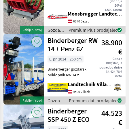
(stopnja
Punktaufnahme,
20%)
1.500 € neto
Stapleraufnahme,
Moosbrugger Landtechnik GmbH
Euroaufnahme,
6870 Bezau
Gesamtgewicht 330kg.
Vollgendes Zubehör ist
Gozdarska
Premium Plus prodajalec
Rabljeni stroj
in
Binderberger RW
38.900
lesarska
mehanizacija
14 + Penz 6Z
€
/
Sonstige
L. pr. 2014
250 cm
Cena z
DDV/stroj iz
posredovalnice
Binderberger gozdarski
34.424,78 €
priklopnik RW 14 z
neto
dvigalom Penz 6Z, z
Landtechnik Villach GmbH
originalnim lovskim
stolom, z joystickom in
9500 Villach
nožnim upravljanjem,
Gozdarska
Premium zlati prodajalec
Rabljeni stroj
hidravlično samostojno
in
Binderberger
napajanje z dvo
44.523
lesarska
mehanizacija
SSP 450 Z ECO
€
/