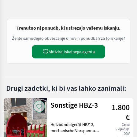
Trenutno ni ponudb, ki ustrezajo vašemu iskanju.
Želite samodejno obveščanje o novih ponudbah za to iskanje?
Aktiviraj iskalnega agenta
Drugi zadetki, ki bi vas lahko zanimali:
Sonstige HBZ-3
1.800
€
Holzbündelgerät HBZ-3,
Cena
vključuje
mechanische Vorspannung,
DDV
mechanische Entlehrung, 3-