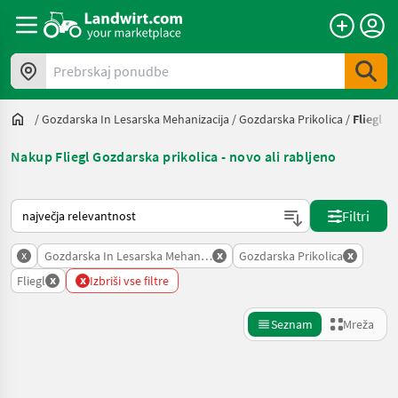
Prebrskaj ponudbe
/
Gozdarska In Lesarska Mehanizacija
/
Gozdarska Prikolica
/
Fliegl
Nakup Fliegl Gozdarska prikolica - novo ali rabljeno
Tako je razvrščeno na Landwirt.com
Filtri
x
x
x
Gozdarska In Lesarska Mehanizacija
Gozdarska Prikolica
x
x
Fliegl
Izbriši vse filtre
Seznam
Mreža