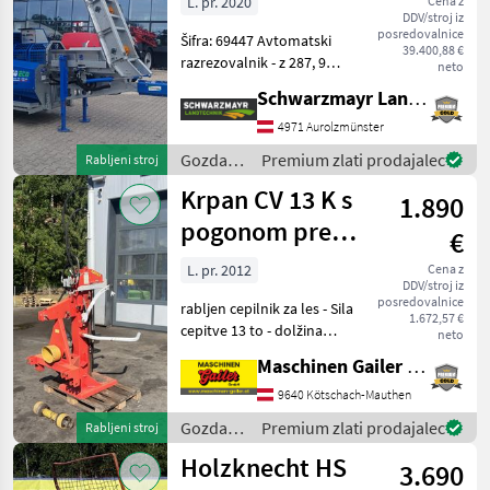
Binderberger
L. pr. 2020
Cena z
DDV/stroj iz
posredovalnice
Šifra: 69447 Avtomatski
39.400,88 €
razrezovalnik - z 287, 9
neto
obratovalnih ur - letnik
Schwarzmayr Landtechnik GmbH - Aurolzmünster
izdelave 2020 - s podvozjem
- z mehansko zložljivim
4971 Aurolzmünster
transportnim trakom
Gozdarska
Premium zlati prodajalec
Rabljeni stroj
dolžine 4, 40 m
in
Krpan CV 13 K s
1.890
lesarska
mehanizacija
pogonom prek
€
/
kardanskega
Binderberger
L. pr. 2012
Cena z
DDV/stroj iz
greda
posredovalnice
rabljen cepilnik za les - Sila
1.672,57 €
cepitve 13 to - dolžina
neto
cepljenja do 110 cm - pogon
Maschinen Gailer GmbH
prek kardanskega greda -
kardanski gred - mehanski
9640 Kötschach-Mauthen
dvigalo za hlode -
Gozdarska
Premium zlati prodajalec
Rabljeni stroj
upravljanj
in
Holzknecht HS
3.690
lesarska