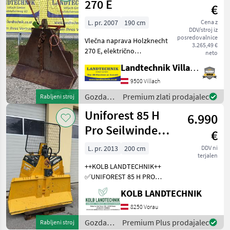
mehanizacija
270 E
€
/ Krpan
L. pr. 2007
190 cm
Cena z
DDV/stroj iz
posredovalnice
Vlečna naprava Holzknecht
3.265,49 €
270 E, električno
neto
upravljanje, vlečna sila 6 t,
Landtechnik Villach GmbH
zaščitna rešetka, 4 vodila za
vrv, končni kavlji in
9500 Villach
kardanska gred, nosilec za
Gozdarska
Premium zlati prodajalec
Rabljeni stroj
motorno žago
in
Uniforest 85 H
6.990
lesarska
mehanizacija
Pro Seilwinde
€
/
Funkseilwinde
Holzknecht
L. pr. 2013
200 cm
DDV ni
terjalen
Forst
++KOLB LANDTECHNIK++
✅UNIFOREST 85 H PRO
Funkseilwinde ✅8, 5t
KOLB LANDTECHNIK
Zugkraft ✅200cm
Schildbreite
8250 Vorau
✅hydraulischer Seilausstoß
Gozdarska
Premium Plus prodajalec
Rabljeni stroj
✅inkl. TERRA Profi Funk -