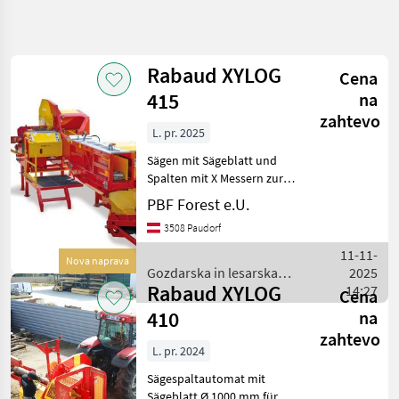
Natančnejše
iskanje
Rabaud XYLOG
Cena
Kategorija
Država
Filtri
4
415
na
zahtevo
L. pr. 2025
Prikaži 5
TRENUTNA
Ponastavi
POT
rezultatov
Sägen mit Sägeblatt und
Gozdarska
Spalten mit X Messern zur
tehnika
Herstellung von
PBF Forest e.U.
Holzscheiten mit dem
Gozdarska In
3508 Paudorf
Lesarska
gewünschten Querschnitt.
Mehanizacija
Haupteigenschaften -
11-11-
Nova naprava
Cepilnik
Schnittsystem über HM-
Gozdarska in lesarska
2025
Z
Sägeb
Rabaud XYLOG
mehanizacija / Rabaud
14:27
Cena
Rezilom
410
na
Rabaud
zahtevo
L. pr. 2024
IZBERITE
KATEGORIJO
Sägespaltautomat mit
Sägeblatt Ø 1000 mm für