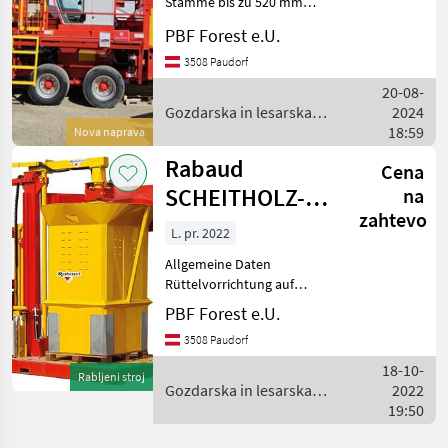
Stämme bis zu 520 mm
Durchmesser. Vielseitig und
PBF Forest e.U.
komfortabel ermöglicht die
Herstellung von Brennholz
3508 Paudorf
und Anzündholz. RABAUD
20-08-
erweitert sein S
Gozdarska in lesarska
2024
mehanizacija / Rabaud
18:59
Nova naprava
Rabaud
Cena
SCHEITHOLZ-
na
zahtevo
VERPACKUNGSMASCHINE
L. pr. 2022
: XYLOPACK
Allgemeine Daten
Rüttelvorrichtung auf
Verpackungstrommel für
PBF Forest e.U.
ein besseres Füllen des
3508 Paudorf
Scheitholz bei der
Verpackung und sauberes
18-10-
Rabljeni stroj
halten beim Lagern. Galgen
Gozdarska in lesarska
2022
mit Hyd
mehanizacija / Rabaud
19:50