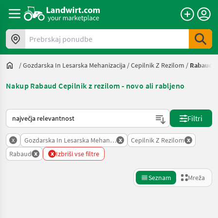
Prebrskaj ponudbe
/
Gozdarska In Lesarska Mehanizacija
/
Cepilnik Z Rezilom
/
Rabaud
Nakup Rabaud Cepilnik z rezilom - novo ali rabljeno
Tako je razvrščeno na Landwirt.com
Filtri
x
x
x
Gozdarska In Lesarska Mehanizacija
Cepilnik Z Rezilom
x
x
Rabaud
Izbriši vse filtre
Seznam
Mreža