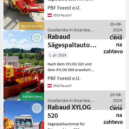
Rabaud
Stämme bis zu 410 mm
PBF Forest e.U.
Durchmesser. Der
Palax
3508 Paudorf
Brennholzprozessor XYLOG
410 ist die ideale
26-08-
Nova naprava
Tajfun
Ausrüstung, um sich
Gozdarska in lesarska
2024
zuversichtlich
Rabaud
mehanizacija / Rabaud
18:24
Cena
Uniforest
Sägespaltautomat
na
zahtevo
: XYLOG 800
A-Dro Dominator
L. pr. 2024
Nach dem XYLOG 520 und
Hakki Pilke
dem XYLOG 600 erweitert
RABAUD seine Palette von
Prikaži
PBF Forest e.U.
Scheitholzprozessoren um
vse
3508 Paudorf
ein Modell, das für den
(13)
industriellen Einsatz
20-08-
Rabljeni stroj
bestimmt ist: den XYLO
MARKETPLACE
Gozdarska in lesarska
2024
Rabaud XYLOG
mehanizacija / Rabaud
21:17
Cena
Ponudbe
Mali
Marketplace
520
na
trgovcev
oglasi
zahtevo
Sägespaltautomat für