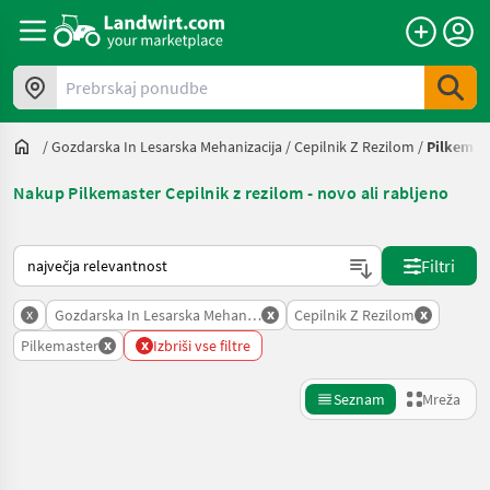
Prebrskaj ponudbe
/
Gozdarska In Lesarska Mehanizacija
/
Cepilnik Z Rezilom
/
Pilkemas
Nakup Pilkemaster Cepilnik z rezilom - novo ali rabljeno
Tako je razvrščeno na Landwirt.com
Filtri
x
x
x
Gozdarska In Lesarska Mehanizacija
Cepilnik Z Rezilom
x
x
Pilkemaster
Izbriši vse filtre
Seznam
Mreža