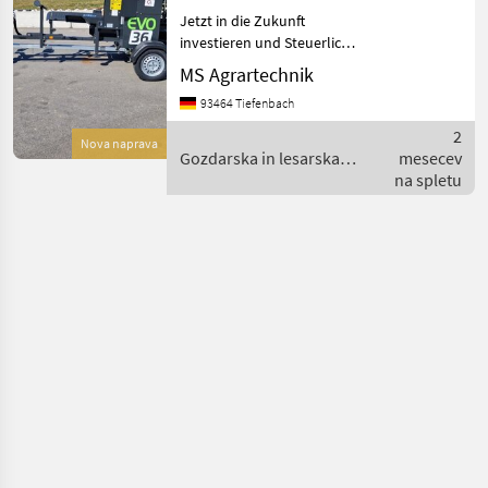
Stammheber
Jetzt in die Zukunft
Fahrwerk
investieren und Steuerlich
profitieren ! Mit je 30%
MS Agrartechnik
Sonderabschreibung in den
93464 Tiefenbach
ersten drei Jahren möglich
! Keine komplizierten
2
Nova naprava
Förderanträge ! –
Gozdarska in lesarska
mesecev
mehanizacija /
na spletu
Pilkemaster