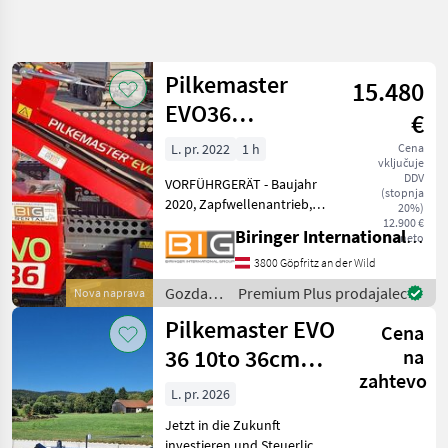
Natančnejše
iskanje
Pilkemaster
15.480
Kategorija
Država
Filtri
4
EVO36
€
Holzspalter
L. pr. 2022
1 h
Cena
Prikaži 4
TRENUTNA
Ponastavi
vključuje
Vorführgerät
POT
rezultatov
DDV
VORFÜHRGERÄT - Baujahr
(stopnja
Gozdarska
2020, Zapfwellenantrieb,
20%)
tehnika
4/6 fach Spaltkreuz, seitlich
12.900 €
Biringer International GmbH
neto
Gozdarska In
schwenkbares 4 m
Lesarska
Förderband, mit
3800 Göpfritz an der Wild
Mehanizacija
Stammheber, 10 t
Gozdarska
Premium Plus prodajalec
Nova naprava
Cepilnik
Spaltkraft, max.
in
Z
Pilkemaster EVO
Schnittdurchmesser 3
Cena
Rezilom
lesarska
mehanizacija
36 10to 36cm
na
Pilkemaster
/
zahtevo
Stammheber 4m
Pilkemaster
L. pr. 2026
IZBERITE
Förderband
KATEGORIJO
Jetzt in die Zukunft
investieren und Steuerlich