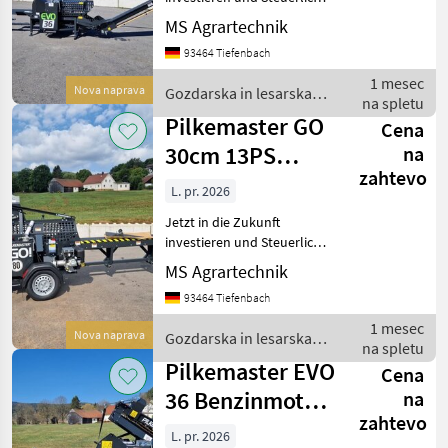
Pilkemaster
profitieren ! Mit je 30%
MS Agrartechnik
Sonderabschreibung in den
Palax
93464 Tiefenbach
ersten drei Jahren möglich
! Keine komplizierten
1 mesec
Nova naprava
Gozdarska in lesarska
Tajfun
Förderanträge ! –
na spletu
mehanizacija /
Pilkemaster GO
Cena
Pilkemaster
Uniforest
30cm 13PS
na
zahtevo
Benzinmotor
A-Dro Dominator
L. pr. 2026
Sägespaltautomat
Jetzt in die Zukunft
Hakki Pilke
Förder
investieren und Steuerlich
profitieren ! Mit je 30%
Prikaži
MS Agrartechnik
Sonderabschreibung in den
vse
93464 Tiefenbach
ersten drei Jahren möglich
(13)
! Keine komplizierten
1 mesec
Nova naprava
Gozdarska in lesarska
Förderanträge ! –
MARKETPLACE
na spletu
mehanizacija /
Pilkemaster EVO
Cena
Pilkemaster
Ponudbe
Mali
Marketplace
36 Benzinmotor
na
trgovcev
oglasi
zahtevo
10to 36cm
L. pr. 2026