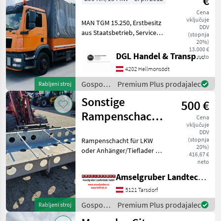
€
Cena
vključuje
MAN TGM 15.250, Erstbesitz
DDV
aus Staatsbetrieb, Service
(stopnja
gepflegt, Baujahr 04/2012,
20%)
13.000 €
188.000 km, Ladebordwand
DGL Handel & Transporte
neto
( 4x Steuerung), Klima,
4202 Hellmonsödt
Sitzheizung, Sitzkühlung,
Gospodarska
Premium Plus prodajalec
Rabljeni stroj
vozila /
Sonstige
500 €
MAN
Rampenschacht
Cena
vključuje
NEU
DDV
(stopnja
Rampenschacht für LKW
20%)
oder Anhänger/Tieflader zu
416,67 €
verkaufen, Neu LxBxH
neto
250x100x30 cm Verzinkt
Amselgruber Landtechnik GmbH
Gospodarska vozila
Tovornjak
5121 Tarsdorf
Gospodarska
Premium Plus prodajalec
Rabljeni stroj
vozila /