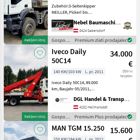
Zubehör:3-Seitenkipper
MEILLER, Pickerl bis
Nov.2026 Formula kolesa:
Nebel Baumaschinen
8x4, Menjalnik, : Menjalnik
Gospodarska vozila
8424 Gabersdorf
Tovornjak
Gospodarska
Premium zlati prodajalec
Rabljeni stroj
vozila /
Iveco Daily
34.000
Iveco
50C14
€
140 KM/103 kW
L. pr. 2011
DDV ni
terjalen
Iveco Daily 50C14, 89.000
km, Baujahr 05/2011,
Erstbesitz aus
DGL Handel & Transporte
Staatsbetrieb, Diesel,
3sitzig, Ruthmann Steiger
4202 Hellmonsödt
TB270, 27 m Reichweite!!!
Gospodarska
Premium Plus prodajalec
Rabljeni stroj
seitlich 14 m bei ca.
vozila /
MAN TGM 15.250
15.600
Iveco
250 KM/184 kW
L. pr. 2012