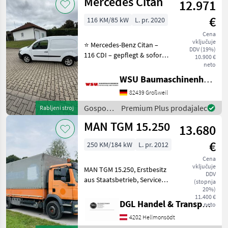
Mercedes Citan
12.971
Sonstige
€
116 KM/85 kW
L. pr. 2020
Cena
vključuje
⭐ Mercedes-Benz Citan –
DDV (19%)
116 CDI – gepflegt & sofort
10.900 €
verfügbar ⭐ Zum Verkauf
neto
steht ein gepflegter
WSU Baumaschinenhandel u. Gerätevermietung GmbH
Mercedes-Benz Citan 116
82439 Großweil
CDI aus Erstzulassung
11/2020. Das Fahrze
Gospodarska
Premium Plus prodajalec
Rabljeni stroj
vozila /
MAN TGM 15.250
13.680
Mercedes
€
250 KM/184 kW
L. pr. 2012
Cena
vključuje
MAN TGM 15.250, Erstbesitz
DDV
aus Staatsbetrieb, Service
(stopnja
gepflegt, Baujahr 04/2012,
20%)
11.400 €
Pickerl im Aug. 26 neu
DGL Handel & Transporte
neto
gemacht, ohne Mängel,
4202 Hellmonsödt
335.000 km, Ladebordwand