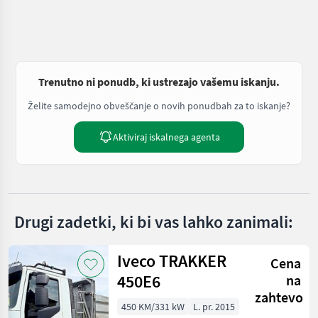
Trenutno ni ponudb, ki ustrezajo vašemu iskanju.
Želite samodejno obveščanje o novih ponudbah za to iskanje?
Aktiviraj iskalnega agenta
Drugi zadetki, ki bi vas lahko zanimali:
Iveco TRAKKER
Cena
450E6
na
zahtevo
450 KM/331 kW
L. pr. 2015