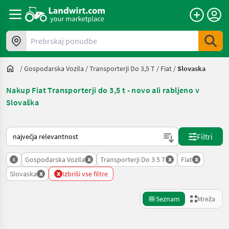
Prebrskaj ponudbe
/
Gospodarska Vozila
/
Transporterji Do 3,5 T
/
Fiat
/
Slovaska
Nakup Fiat Transporterji do 3,5 t - novo ali rabljeno v
Slovaška
Tako je razvrščeno na Landwirt.com
Filtri
x
x
x
x
Gospodarska Vozila
Transporterji Do 3 5 T
Fiat
x
x
Slovaska
Izbriši vse filtre
Seznam
Mreža