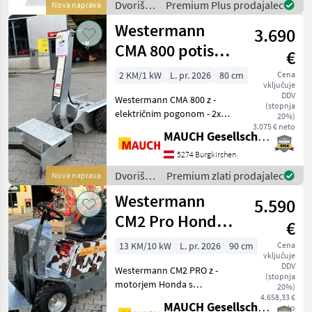
Dvoriščna
Premium Plus prodajalec
Nova naprava
Arbeitsdruck´stufenlos
mehanizacija
Westermann
regelbar: 30 - 200 bar -
3.690
/ Kränzle
CMA 800 potisni
€
mehanizem za
2 KM/1 kW
L. pr. 2026
80 cm
Cena
vključuje
reže
DDV
Westermann CMA 800 z -
(stopnja
električnim pogonom - 2x
20%)
60 Ah / 12 V akumulatorjem
3.075 € neto
MAUCH Gesellschaft m.b.H. & Co.KG
- polnilnik je vgrajen v
napravo - potrebna je
5274 Burgkirchen
običajna vtičnica - 800 mm
Dvoriščna
Premium zlati prodajalec
Nova naprava
razmakovalnik -
mehanizacija
Westermann
5.590
/
Westermann
CM2 Pro Honda
€
GXV390 z
13 KM/10 kW
L. pr. 2026
90 cm
Cena
vključuje
električnim
DDV
Westermann CM2 PRO z -
zagonom
(stopnja
motorjem Honda s
20%)
približno 13 PS - 390 cm³ -
4.658,33 €
MAUCH Gesellschaft m.b.H. & Co.KG
neto
enostavno dvigovanje