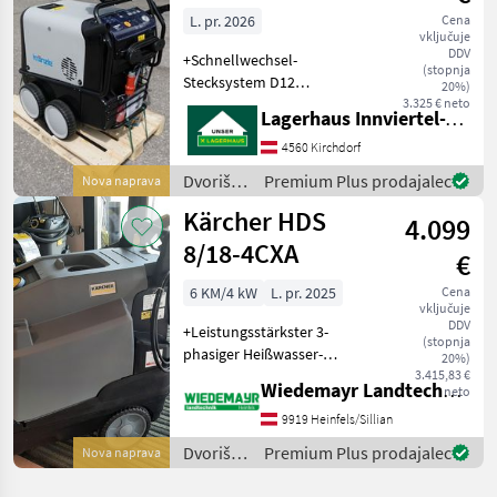
L. pr. 2026
Cena
vključuje
DDV
+Schnellwechsel-
(stopnja
Stecksystem D12
20%)
+Totalstop-System mit
3.325 € neto
Lagerhaus Innviertel-Traunviertel-Urfahr eGen, Kirchdorf
verzögerter
Motorabschaltung
4560 Kirchdorf
+Sicherheitsabschaltung
Dvoriščna
Premium Plus prodajalec
Nova naprava
+Druckregulierung
mehanizacija
Kärcher HDS
+Reinigungsmittelansaugung
4.099
/ Kränzle
8/18-4CXA
€
6 KM/4 kW
L. pr. 2025
Cena
vključuje
DDV
+Leistungsstärkster 3-
(stopnja
phasiger Heißwasser-
20%)
Hochdruckreiniger der
3.415,83 €
Wiedemayr Landtechnik GmbH
neto
Kompaktklasse mit eco
efficiency- sowie
9919 Heinfels/Sillian
Dampfstufe und
Dvoriščna
Premium Plus prodajalec
Nova naprava
automatischer Trommel
mehanizacija
mit 15 m Ultra Guard H