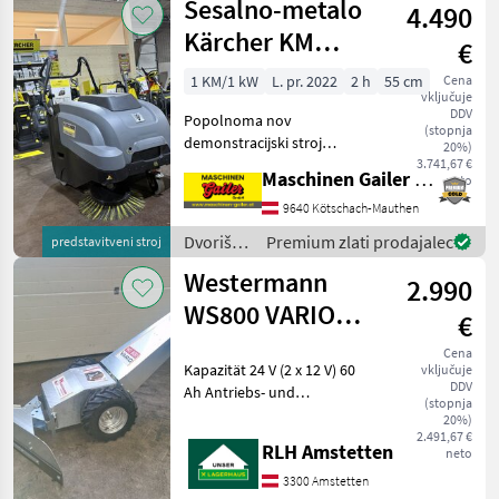
Sesalno-metalo
4.490
/
Westermann
Kärcher KM
€
75/40 W BP Pack
1 KM/1 kW
L. pr. 2022
2 h
55 cm
Cena
vključuje
DDV
Popolnoma nov
(stopnja
demonstracijski stroj
20%)
znamke Kärcher! Kärcherjev
3.741,67 €
Maschinen Gailer GmbH
neto
sesalno-metalni stroj KM
75/40 W Bp Pack je
9640 Kötschach-Mauthen
kompakten, baterijsko
Dvoriščna
Premium zlati prodajalec
predstavitveni stroj
napajan in samovozni stroj
mehanizacija
Westermann
za pro
2.990
/
Kärcher
WS800 VARIO
€
SPALTENSCHIEBER
Cena
Kapazität 24 V (2 x 12 V) 60
vključuje
DDV
Ah Antriebs- und
(stopnja
Beleuchtungsbatterie
20%)
Futterschild/Schiebeschild -
2.491,67 €
RLH Amstetten
neto
mechanisch verstellbar
Ladegerät Elektronisch mit
3300 Amstetten