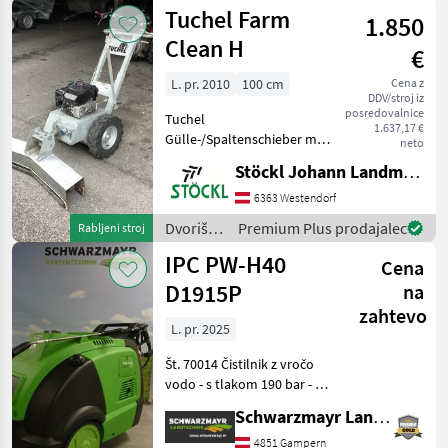
mehanizacija
Tuchel Farm
1.850
/
Westermann
Clean H
€
L. pr. 2010
100 cm
Cena z
DDV/stroj iz
posredovalnice
Tuchel
1.637,17 €
Gülle-/Spaltenschieber mit
neto
Briggs&Stratton
Stöckl Johann Landmaschinen GesmbH & Co KG
Benzinmotor, hydraulischer
Antrieb, Schieberbreite 1,
6363 Westendorf
0m, Standort Westendorf
Dvoriščna
Premium Plus prodajalec
Rabljeni stroj
(A) Dvoriščna mehanizacija
mehanizacija
IPC PW-H40
Čistilna
Cena
/ Tuchel
D1915P
na
zahtevo
L. pr. 2025
Št. 70014 Čistilnik z vročo
vodo - s tlakom 190 bar - s
pretokom vode 900 l/h - s
Schwarzmayr Landtechnik GmbH - Gampern
temperaturo ogrevanja 30–
140° - z dvojno šobo s
4851 Gampern