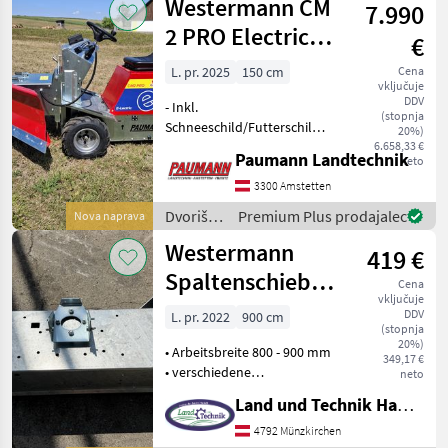
Westermann CM
7.990
/
Westermann
2 PRO Electric+
€
mit
L. pr. 2025
150 cm
Cena
vključuje
Schneeschild
DDV
- Inkl.
(stopnja
Schneeschild/Futterschild -
20%)
elektrisch schwenkbar -
6.658,33 €
Paumann Landtechnik
neto
Förderfähig -
Innenmechanisierung 20% -
3300 Amstetten
Verschiedene Anbaugeräte
Dvoriščna
Premium Plus prodajalec
Nova naprava
lagernd - Leistungsstarke,
mehanizacija
Westermann
Wendig
419 €
/
Westermann
Spaltenschieber
Cena
vključuje
ASS 800-900
DDV
L. pr. 2022
900 cm
(stopnja
20%)
• Arbeitsbreite 800 - 900 mm
349,17 €
• verschiedene
neto
Anbaumöglichkeiten •
Land und Technik HandelsgesmbH
Gummileiste Dvoriščna
mehanizacija Čistilna
4792 Münzkirchen