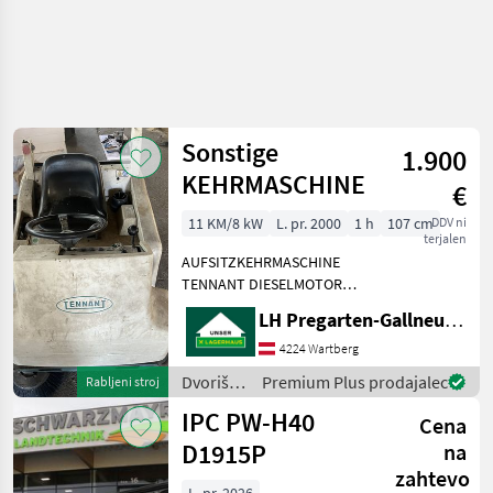
Sonstige
1.900
KEHRMASCHINE
€
11 KM/8 kW
L. pr. 2000
1 h
107 cm
DDV ni
terjalen
AUFSITZKEHRMASCHINE
TENNANT DIESELMOTOR
HOCHENTLEHRUNG
LH Pregarten-Gallneukirchen, Pregarten
BAUJAHR 2000 1
SEITENBESEN
4224 Wartberg
!!PRIVATVERKAUF!!
Dvoriščna
Premium Plus prodajalec
Rabljeni stroj
Dvoriščna mehanizacija
mehanizacija
IPC PW-H40
Čistilna oprema
Cena
/
Sonstige
D1915P
na
zahtevo