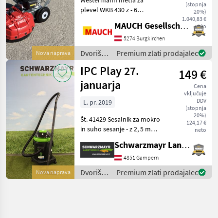
motorjem Honda
(stopnja
plevel WKB 430 z - 6
20%)
pletenicami - motorjem
1.040,83 €
MAUCH Gesellschaft m.b.H. & Co.KG
neto
Honda - največjo
površinsko zmogljivostjo
5274 Burgkirchen
1.000 m²/h (odvisno od
Dvoriščna
Premium zlati prodajalec
Nova naprava
stopnje onesnaženosti) -
mehanizacija
IPC Play 27.
kolesa so i
149 €
/
Westermann
januarja
Cena
vključuje
DDV
L. pr. 2019
(stopnja
20%)
Št. 41429 Sesalnik za mokro
124,17 €
in suho sesanje - z 2, 5 m
neto
dolgim cevnim vodom in
Schwarzmayr Landtechnik GmbH - Gampern
dodatki - udobna kolesa -
kompletna oprema za
4851 Gampern
mokro in suho sesanje -
Dvoriščna
Premium zlati prodajalec
Nova naprava
košarasti filter
mehanizacija
/ IPC