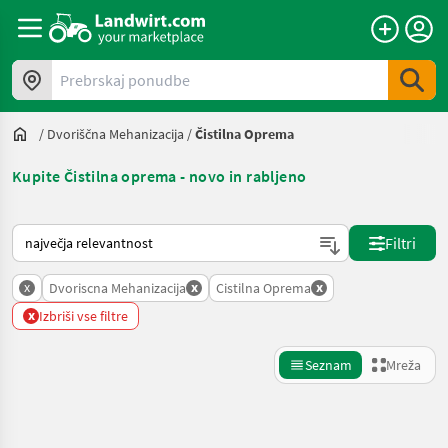
Prebrskaj ponudbe
/
Dvoriščna Mehanizacija
/
Čistilna Oprema
Kupite Čistilna oprema - novo in rabljeno
Tako je razvrščeno na Landwirt.com
Filtri
x
x
x
Dvoriscna Mehanizacija
Cistilna Oprema
x
Izbriši vse filtre
Seznam
Mreža