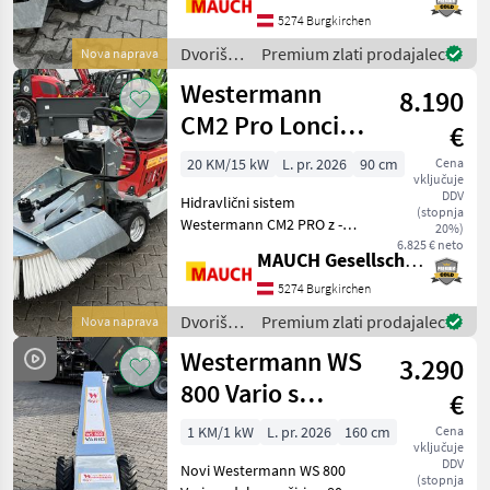
priključkov z ročnim
5274 Burgkirchen
vzvodom - hidrostatični
Dvoriščna
Premium zlati prodajalec
Nova naprava
pogon - različica Pro =
mehanizacija
Westermann
ojačan
8.190
/
Westermann
CM2 Pro Loncin z
€
električnim
20 KM/15 kW
L. pr. 2026
90 cm
Cena
vključuje
zagonom in
DDV
Hidravlični sistem
hidravličnim
(stopnja
Westermann CM2 PRO z -
20%)
sistemom
motorjem Loncin 20 PS -
6.825 € neto
MAUCH Gesellschaft m.b.H. & Co.KG
hidravličnim dvigom
priključkov - hidrostatičnim
5274 Burgkirchen
pogonom - odklopnim
Dvoriščna
Premium zlati prodajalec
Nova naprava
pokrovom motorja - nizkim
mehanizacija
Westermann WS
vozn
3.290
/
Westermann
800 Vario s
€
potisnim plužem
1 KM/1 kW
L. pr. 2026
160 cm
Cena
vključuje
80–160 cm
DDV
Novi Westermann WS 800
(stopnja