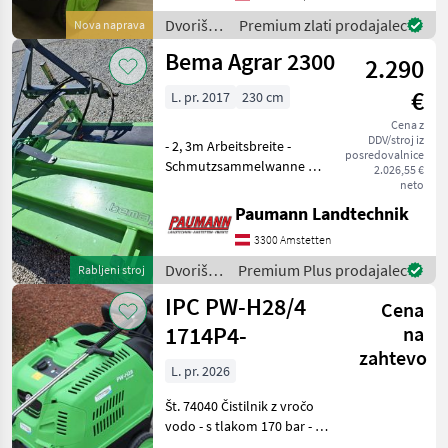
sistemom za vstavljanje - z
Dvoriščna
Premium zlati prodajalec
Nova naprava
20-me
mehanizacija
Bema Agrar 2300
2.290
/ IPC
€
L. pr. 2017
230 cm
Cena z
DDV/stroj iz
- 2, 3m Arbeitsbreite -
posredovalnice
Schmutzsammelwanne mit
2.026,55 €
mechanischer Entleerung
neto
(Seilzug) - 3-Punkt
Paumann Landtechnik
Anhängung - Mechanisch
3300 Amstetten
schwenkbar - Abstellstütze
mit Rad zum leichten
Dvoriščna
Premium Plus prodajalec
Rabljeni stroj
mehanizacija
IPC PW-H28/4
Cena
/ Bema
1714P4-
na
zahtevo
L. pr. 2026
Št. 74040 Čistilnik z vročo
vodo - s tlakom 170 bar - s
pretokom vode 800 l/h - s