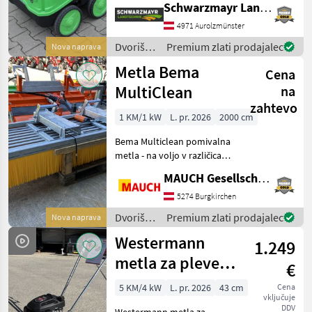
Schwarzmayr Landtechnik GmbH - Aurolzmünster
temperaturo ogrevanja 30–
140° - z dvojno šobo s
4971 Aurolzmünster
sistemom za vstavljanje - s
Dvoriščna
Premium zlati prodajalec
Nova naprava
15-me
mehanizacija
Metla Bema
Cena
/ IPC
MultiClean
na
zahtevo
1 KM/1 kW
L. pr. 2026
2000 cm
Bema Multiclean pomivalna
metla - na voljo v različicah
1500, 2000, 2500, 3000 mm -
MAUCH Gesellschaft m.b.H. & Co.KG
trden okvir - 11 vrst ščetin -
pritrditev za vilice za palete
5274 Burgkirchen
- po izbiri s h
Dvoriščna
Premium zlati prodajalec
Nova naprava
mehanizacija
Westermann
1.249
/ Bema
metla za plevel
€
WKB 430 s 6
5 KM/4 kW
L. pr. 2026
43 cm
Cena
vključuje
pletenicami in
DDV
Westermann metla za