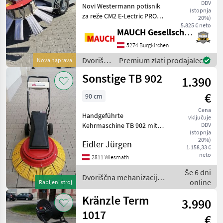
DDV
Novi Westermann potisnik
metlo
(stopnja
za reže CM2 E-Lectric PRO
20%)
PLUS z - električnim
5.825 € neto
MAUCH Gesellschaft m.b.H. & Co.KG
pogonom - električnim
sistemom za pogon
5274 Burgkirchen
naslednjih priključkov -
Dvoriščna
Premium zlati prodajalec
Nova naprava
radialno krtačo, krtačo za
mehanizacija
Sonstige TB 902
1.390
/
Westermann
€
90 cm
Cena
Handgeführte
vključuje
Kehrmaschine TB 902 mit
DDV
(stopnja
Akku Antrieb 1
20%)
Eidler Jürgen
Geschwindigkeit des
1.158,33 €
Kehrbesens links und
neto
2811 Wiesmath
rechts Lauf 90cm
Še 6 dni
Arbeitsbreite inkl.
Dvoriščna mehanizacija /
online
Rabljeni stroj
Ladegerät und Akku. Eignet
Sonstige
sich auc
Kränzle Term
3.990
1017
€