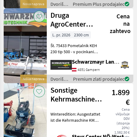
oprema
Dvoriščna
Premium Plus prodajalec
Nova naprava
mehanizacija
Druga
Cena
/
Westermann
AgroCenter
na
zahtevo
metla 2300
L. pr. 2026
2300 cm
Št. 75433 Pometalnik KEH
230 tip 500 - v pocinkani
izvedbi - s širino pometanja
Schwarzmayr Landtechnik GmbH - Gampern
230 cm - z mehanskim
mehanizmom za obračanje
4851 Gampern
v levo in desno - z
Dvoriščna
Premium zlati prodajalec
Nova naprava
vgrajenim oljnim m
mehanizacija
Sonstige
1.899
/
Sonstige
Kehrmaschine
€
KM 702HW /
Cena
Winteredition: Ausgestattet
vključuje
GCVX170
DDV
ist die Kehrmaschine KM
(stopnja
702 HW mit einem
20%)
Schneekehrbürstensatz.
1.582,50 €
Steyr Center NÖ-West - Standort Kilb
neto