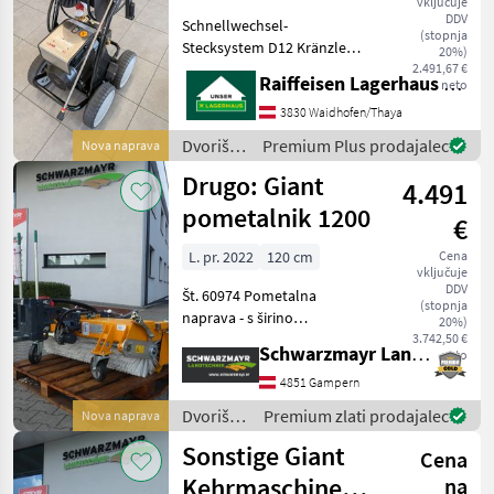
vključuje
DDV
Schnellwechsel-
(stopnja
Stecksystem D12 Kränzle
20%)
Reihenpumpe Stufenlose
2.491,67 €
Raiffeisen Lagerhaus Waidhofen/Thaya
neto
Druckregulierung
Arbeitsdruck 30-170 bar
3830 Waidhofen/Thaya
Wasserleistung 1400 l/h
Dvoriščna
Premium Plus prodajalec
Nova naprava
Motordrehzahl 1400 U/min
mehanizacija
Drugo: Giant
Anschlu
4.491
/ Kränzle
pometalnik 1200
€
L. pr. 2022
120 cm
Cena
vključuje
DDV
Št. 60974 Pometalna
(stopnja
naprava - s širino
20%)
pometanja 1.200 mm - s
3.742,50 €
Schwarzmayr Landtechnik GmbH - Gampern
neto
pometalno krtačo 400 mm -
z mehanskim nagibom - s
4851 Gampern
hidravlično posodo za
Dvoriščna
Premium zlati prodajalec
Nova naprava
zbiranje odpadkov - z
mehanizacija
Sonstige Giant
izravnav
Cena
/
Sonstige
Kehrmaschine
na