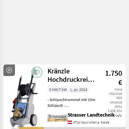
/
Kärcher
Kränzle
1.750
Hochdruckreiniger
€
bully 1000 TST
9 KM/7 kW
L. pr. 2024
Cena
vključuje
DDV
- Schlauchtrommel mit 15m
(stopnja
Schlauch -
20%)
Schmutzkillerlanze mit
1.458,33 €
Strasser Landtechnik GmbH
neto
Edelstahlrohr -
Edelstahllanze mit
4724 Neukirchen a. Walde
Flachstrahldüse -