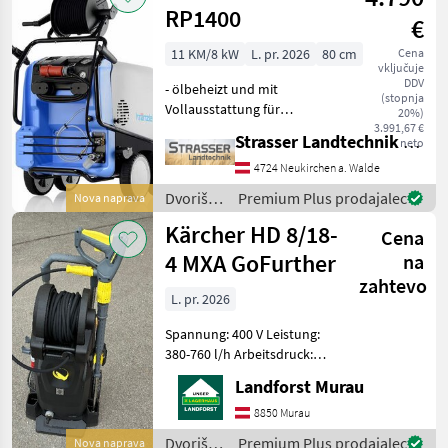
RP1400
€
11 KM/8 kW
L. pr. 2026
80 cm
Cena
vključuje
DDV
- ölbeheizt und mit
(stopnja
Vollausstattung für
20%)
maximalen Anspruch - 170
3.991,67 €
Strasser Landtechnik GmbH
neto
bar Arbeitsdruck (max. 190
und enorme
4724 Neukirchen a. Walde
Wasserleistungen bis
Dvoriščna
Premium Plus prodajalec
Nova naprava
23l/min (1400l/h) - Kränzle
mehanizacija
Kärcher HD 8/18-
Reihenpumpe
Cena
/ Kränzle
4 MXA GoFurther
na
zahtevo
L. pr. 2026
Spannung: 400 V Leistung:
380-760 l/h Arbeitsdruck:
30.18 bar
Landforst Murau
Hochdruckschlauch: 15 m
Temperatur: 60 Grad Um
8850 Murau
Ihnen unnötige Wartezeiten
Dvoriščna
Premium Plus prodajalec
Nova naprava