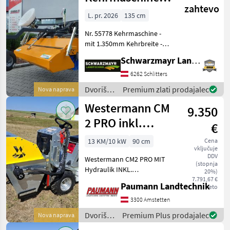
zahtevo
1350
L. pr. 2026
135 cm
Nr. 55778 Kehrmaschine -
mit 1.350mm Kehrbreite -
mit 520mm
Schwarzmayr Landtechnik GmbH - Schlitters
Kehrbesendurchmesser -
mit mechanischer
6262 Schlitters
Schwenkung - mit
Dvoriščna
Premium zlati prodajalec
Nova naprava
Paralellogrammausgleich -
mehanizacija
Westermann CM
mit 2 Laufräd
9.350
/
Sonstige
2 PRO inkl.
€
Futteraufbereiter
13 KM/10 kW
90 cm
Cena
vključuje
DDV
Westermann CM2 PRO MIT
(stopnja
Hydraulik INKL.
20%)
Futteraufbereiter FA 800
7.791,67 €
Paumann Landtechnik
neto
INKL. Set Kontergewichte
seitlich UNIVERSELLES
3300 Amstetten
ALLROUNDTALEN • sehr
Dvoriščna
Premium Plus prodajalec
Nova naprava
wendiges Arbeiten • verbes
mehanizacija