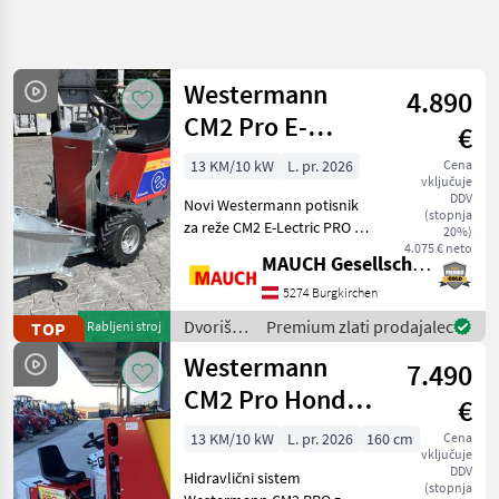
Natančnejše
iskanje
Westermann
4.890
Kategorija
Država
Filtri
3
CM2 Pro E-
€
lectric
Prikaži
13 KM/10 kW
L. pr. 2026
Cena
TRENUTNA
Ponastavi
285
vključuje
POT
DDV
rezultatov
Novi Westermann potisnik
(stopnja
Kmetijska
za reže CM2 E-Lectric PRO z -
20%)
tehnika
električnim pogonom -
4.075 € neto
MAUCH Gesellschaft m.b.H. & Co.KG
Dvoriscna
ročnim dvigovanjem
Mehanizacija
naprave - različica PRO =
5274 Burgkirchen
ojačan okvir in menjalnik -
Cistilna
Dvoriščna
Premium zlati prodajalec
TOP
Rabljeni stroj
Oprema
visokozmogljiva
mehanizacija
Westermann
7.490
/
IZBERITE
Westermann
CM2 Pro Honda
KATEGORIJO
€
– sistem za
Sonstige
96
13 KM/10 kW
L. pr. 2026
160 cm
Cena
vključuje
električni zagon
DDV
Hidravlični sistem
Westermann
74
in hidravlični
(stopnja