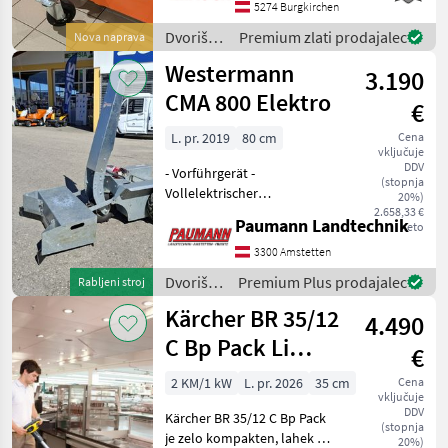
- 3. oporno kolo v serijski
5274 Burgkirchen
opremi - pritrditev
Dvoriščna
Premium zlati prodajalec
Nova naprava
Weidemann (hid
mehanizacija
Westermann
3.190
/ Bema
CMA 800 Elektro
€
L. pr. 2019
80 cm
Cena
vključuje
DDV
- Vorführgerät -
(stopnja
Vollelektrischer
20%)
Spaltenschieber zum
2.658,33 €
Paumann Landtechnik
neto
Draufstellen - Aushebung
per Fußbetätigung -
3300 Amstetten
Vorwärts- und
Dvoriščna
Premium Plus prodajalec
Rabljeni stroj
Retourfahren möglich -
mehanizacija
Kärcher BR 35/12
Inkl. Ladegerät - Inkl.
4.490
/
Westermann
C Bp Pack Li
€
stroj za čiščenje
2 KM/1 kW
L. pr. 2026
35 cm
Cena
vključuje
in sesanje
DDV
Kärcher BR 35/12 C Bp Pack
(stopnja
je zelo kompakten, lahek in
20%)