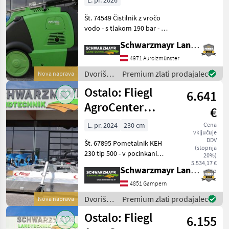
L. pr. 2026
Št. 74549 Čistilnik z vročo
vodo - s tlakom 190 bar - s
pretokom vode 900 l/h - s
Schwarzmayr Landtechnik GmbH - Aurolzmünster
temperaturo ogrevanja 30–
140° - z dvojno šobo s
4971 Aurolzmünster
sistemom za vstavljanje - z
Dvoriščna
Premium zlati prodajalec
Nova naprava
20-me
mehanizacija
Ostalo: Fliegl
6.641
/ IPC
AgroCenter
€
metla 2300
L. pr. 2024
230 cm
Cena
vključuje
DDV
Št. 67895 Pometalnik KEH
(stopnja
230 tip 500 - v pocinkani
20%)
izvedbi - s širino pometanja
5.534,17 €
Schwarzmayr Landtechnik GmbH - Gampern
neto
230 cm - z mehanskim
mehanizmom za zasuk v
4851 Gampern
levo in desno - z vgrajenim
Dvoriščna
Premium zlati prodajalec
Nova naprava
oljnim motor
mehanizacija
Ostalo: Fliegl
6.155
/