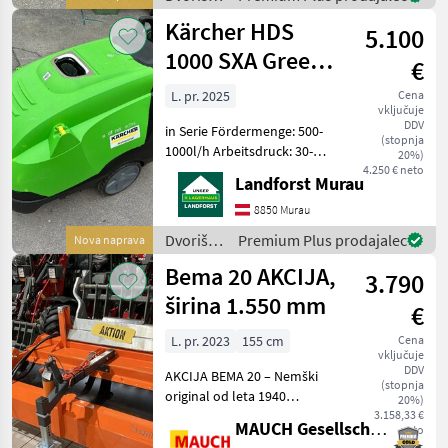
oder Wegstrecken zu
mehanizacija
Kärcher HDS
erspare
5.100
/
Kärcher
1000 SXA Green
€
Line
L. pr. 2025
Cena
vključuje
DDV
in Serie Fördermenge: 500-
(stopnja
1000l/h Arbeitsdruck: 30-
20%)
200 bar Max. Temperatur:
4.250 € neto
Landforst Murau
80 Grad Brennstofftank: 25
Liter Geicht: 172 kg 20m
8850 Murau
Hochdruckschlauch mit
Dvoriščna
Premium Plus prodajalec
Nova naprava
automatischer
mehanizacija
Bema 20 AKCIJA,
3.790
/
Kärcher
širina 1.550 mm
€
L. pr. 2023
155 cm
Cena
vključuje
DDV
AKCIJA BEMA 20 – Nemški
(stopnja
original od leta 1940
20%)
Oprema: - širina 1.550 mm -
3.158,33 €
MAUCH Gesellschaft m.b.H. & Co.KG
neto
mehanska zbiralna posoda