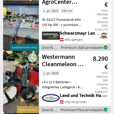
Sonstige
AgroCenter
€
pometalnik 1550
L. pr. 2023
155 cm
Cena
vključuje
DDV
Št. 63127 Pometalnik KEH
(stopnja
155 tip 500 - v pocinkani
20%)
izvedbi - s širino pometanja
5.129,17 €
Schwarzmayr Landtechnik GmbH - Gampern
neto
155 cm - z mehanskim
mehanizmom za obračanje
4851 Gampern
v levo in desno - z
Dvoriščna
Premium zlati prodajalec
predstavitveni stroj
vgrajenim oljnim m
mehanizacija
Westermann
8.290
/
Sonstige
Cleanmeleon 2
€
PRO E-Lectric+
L. pr. 2026
Cena
vključuje
DDV
• 4 x 12 V Batterien •
(stopnja
integriertes Ladegerät • 8
20%)
km/h vorwärts • 4 km/h
6.908,33 €
Land und Technik HandelsgesmbH
neto
rückwärts • elektrische
Aushebung • Bereifung 16 x
4792 Münzkirchen
6, 50 - 8 • Kontergewichte
Dvoriščna
Premium Plus prodajalec
Nova naprava
seitlic