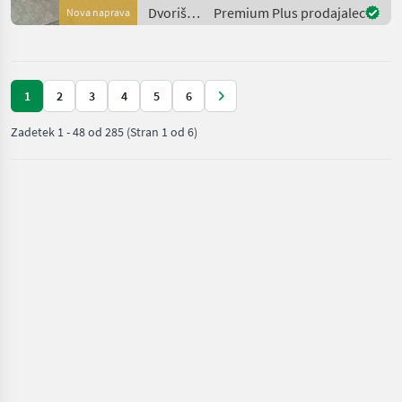
24 V, elektronisc
Dvoriščna
Premium Plus prodajalec
Nova naprava
mehanizacija
/
Westermann
1
2
3
4
5
6
Zadetek
1
-
48
od
285
(Stran 1 od 6)