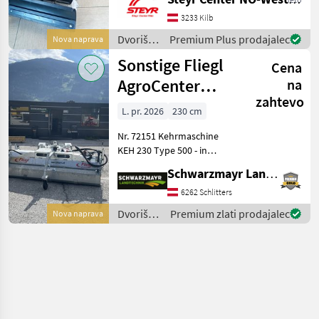
Schneeketten und
Schneeschild Motor: Honda
3233 Kilb
GCVX 1
Dvoriščna
Premium Plus prodajalec
Nova naprava
mehanizacija
Sonstige Fliegl
Cena
/
Sonstige
AgroCenter
na
zahtevo
Kehrmaschine
L. pr. 2026
230 cm
2300
Nr. 72151 Kehrmaschine
KEH 230 Type 500 - in
verzinkter Ausführung - mit
Schwarzmayr Landtechnik GmbH - Schlitters
230cm Kehrbreite - mit
mechanischer
6262 Schlitters
Schwenkeinrichtung nach
Dvoriščna
Premium zlati prodajalec
Nova naprava
links und nach rechts - m
mehanizacija
/
Sonstige