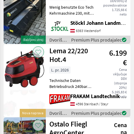
DDV/stroj iz
posredovalnice
Wenig benutzte Eco Tech
1.725,66 €
Kehrmaschine 230, mit
neto
Hydr. Schmutzwanne, (B)
Stöckl Johann Landmaschinen GesmbH & Co KG
Dvoriščna mehanizacija
Čistilna oprema
6363 Westendorf
Dvoriščna
Premium Plus prodajalec
Rabljeni stroj
mehanizacija
Lema 22/220
6.199
/
Sonstige
Hot.4
€
L. pr. 2026
Cena
vključuje
DDV
Technische Daten
(stopnja
Betriebsdruck 240bar
20%)
Arbeitsdruck 220bar
5.165,83 €
FRAKAM Landtechnik GmbH
neto
Fördermenge 1.300l/h max.
Zulauftemperatur 50°C
4596 Steinbach / Steyr
Umdrehung Pumpe
Dvoriščna
Premium Plus prodajalec
Nova naprava
1.450U/min Spannung
mehanizacija
Ostalo Fliegl
400V/50Hz E-Moto
Cena
/ Lema
AgroCenter
na