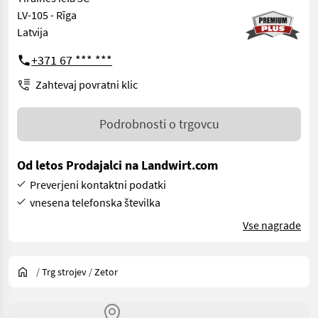
LV-105 - Rīga
Latvija
+371 67 *** ***
Zahtevaj povratni klic
Podrobnosti o trgovcu
Od letos Prodajalci na Landwirt.com
Preverjeni kontaktni podatki
vnesena telefonska številka
Vse nagrade
/
Trg strojev
/
Zetor