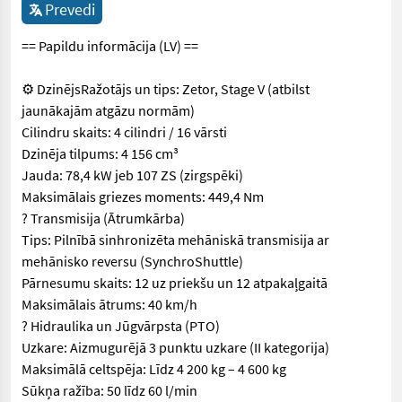
Prevedi
== Papildu informācija (LV) ==
⚙️ DzinējsRažotājs un tips: Zetor, Stage V (atbilst
jaunākajām atgāzu normām)
Cilindru skaits: 4 cilindri / 16 vārsti
Dzinēja tilpums: 4 156 cm³
Jauda: 78,4 kW jeb 107 ZS (zirgspēki)
Maksimālais griezes moments: 449,4 Nm
? Transmisija (Ātrumkārba)
Tips: Pilnībā sinhronizēta mehāniskā transmisija ar
mehānisko reversu (SynchroShuttle)
Pārnesumu skaits: 12 uz priekšu un 12 atpakaļgaitā
Maksimālais ātrums: 40 km/h
? Hidraulika un Jūgvārpsta (PTO)
Uzkare: Aizmugurējā 3 punktu uzkare (II kategorija)
Maksimālā celtspēja: Līdz 4 200 kg – 4 600 kg
Sūkņa ražība: 50 līdz 60 l/min