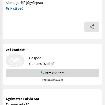
Aizmugurējā jūgvārpsta
== Papildu informācija (LV) == ⚙️ DzinējsRažotājs un tips: Zeto
Prikaži več
Vaš kontakt
Gospod
Guntars Ozoliņš
+371283 ****
Pokliči svetovalca
Agrimatco Latvia SIA
Tīraines iela 5C