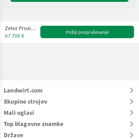
Zetor Proxima CL 110
Pošlji povpraševanje
67.700 €
Landwirt.com
Skupine strojev
Mali oglasi
Top blagovne znamke
Države