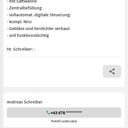
- mit Saftwanne
- Zentralbefüllung
- vollautomat. digitale Steuerung-
- kompl. Niro
- Gebläse und Verdichter verbaut
- voll funktionstüchtig
Hr. Schreiber: -
Gut erhaltene pneumatische Weinpresse 3000 L - Gestellerhöhung 
Andreas Schreiber
+43 676 ********
Pokliči svetovalca