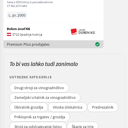
Cena z DDV/stroj iz posredovalnice
17.522,12 € neto
L. pr. 2000
Duben Josef KG
3710 Spodnja Avstrija
Premium Plus prodajalec
To bi vas lahko tudi zanimalo
USTREZNE KATEGORIJE
Drugi stroji za vinogradništvo
Zemeljski vrtalnik za vinogradništvo
Obiralnik grozdja
Vinska stiskalnica
Predrezalnik
Priklopnik za trgatev / grozdja
Stroji za odstrajevanje listov
Škarje za trte