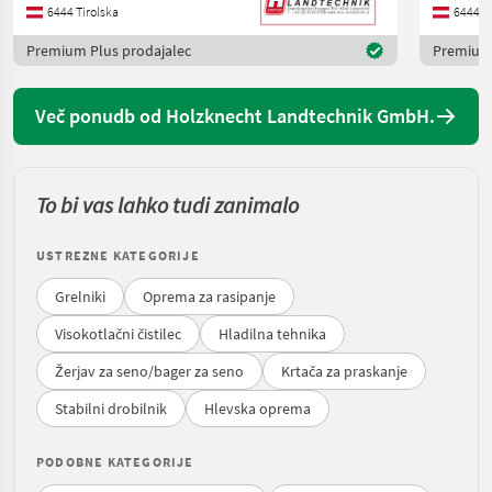
6444 Tirolska
6444 Ti
Premium Plus prodajalec
Premium 
Več ponudb od Holzknecht Landtechnik GmbH.
To bi vas lahko tudi zanimalo
USTREZNE KATEGORIJE
Grelniki
Oprema za rasipanje
Visokotlačni čistilec
Hladilna tehnika
Žerjav za seno/bager za seno
Krtača za praskanje
Stabilni drobilnik
Hlevska oprema
PODOBNE KATEGORIJE