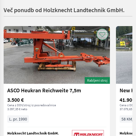
Več ponudb od Holzknecht Landtechnik GmbH.
Rabljeni stroj
ASCO Heukran Reichweite 7,5m
New Ho
3.500 €
41.900
Cena z DDV/stroj iz posredovalnice
Cena z DDV/
3.097,35 € neto
37.079,65 € 
L. pr. 1990
58 KM/4
Holzknecht Landtechnik GmbH.
Holzknec