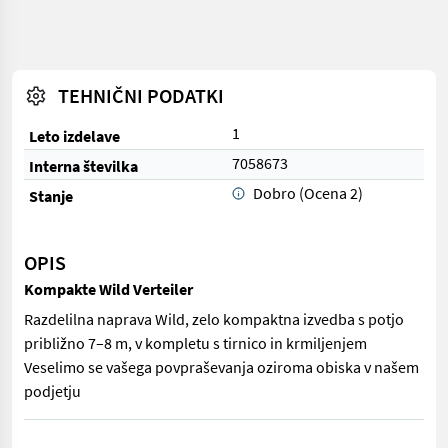
TEHNIČNI PODATKI
1
Leto izdelave
7058673
Interna številka
Dobro (Ocena 2)
Stanje
OPIS
Kompakte Wild Verteiler
Razdelilna naprava Wild, zelo kompaktna izvedba s potjo
približno 7–8 m, v kompletu s tirnico in krmiljenjem
Veselimo se vašega povpraševanja oziroma obiska v našem
podjetju
Razdelilna naprava Wild, zelo kompaktna izvedba s potjo pribli