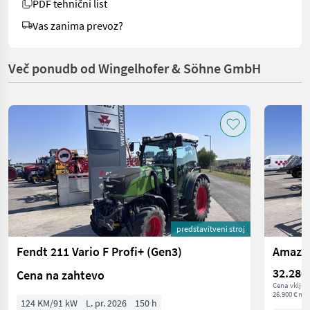
PDF tehnični list
Vas zanima prevoz?
Več ponudb od Wingelhofer & Söhne GmbH
predstavitveni stroj
Fendt 211 Vario F Profi+ (Gen3)
Amazon
32.280
Cena na zahtevo
Cena vključ
26.900 € net
124 KM/91 kW
L. pr. 2026
150 h