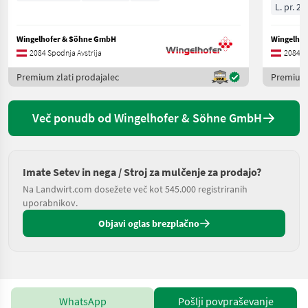
L. pr. 20
Wingelhofer & Söhne GmbH
Wingelho
2084 Spodnja Avstrija
2084 Sp
Premium zlati prodajalec
Premium 
Več ponudb od Wingelhofer & Söhne GmbH
Imate Setev in nega / Stroj za mulčenje za prodajo?
Na Landwirt.com dosežete več kot 545.000 registriranih
uporabnikov.
Objavi oglas brezplačno
WhatsApp
Pošlji povpraševanje