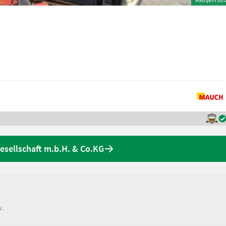
sellschaft m.b.H. & Co.KG
v.