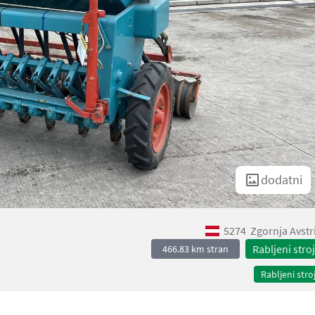
dodatni
5274
Zgornja Avstr
Rabljeni stroj
466.83 km stran
Rabljeni stroj