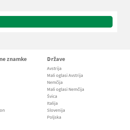
vne znamke
Države
Avstrija
Mali oglasi Avstrija
Nemčija
Mali oglasi Nemčija
Švica
Italija
son
Slovenija
Poljska