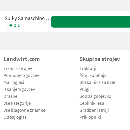
Sulky Sämaschine 3,0 m
1.900 €
Landwirt.com
Skupine strojev
Tržnica strojev
Traktorji
Ponudbe trgovcev
Žitni kombajn
Mali oglasi
Stiskalnica za bale
Iskanje trgovcev
Plugi
Dražbe
Sod za gnojevko
Vse kategorije
Cepilnik lesa
Vse blagovne znamke
Gradbeni stroji
Oddaj oglas
Priklopniki