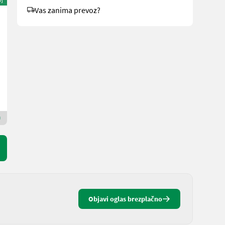
Vas zanima prevoz?
Vogel&Noot Leitungen für Drill & Fiona
650 €
DDV ni terjalen
MAUCH Gesellschaft m.b.H. & Co.KG
5274 Zgornja Avstrija
Premium zlati prodajalec
Objavi oglas brezplačno