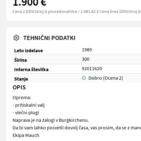
1.900 €
Cena z DDV/stroj iz posredovalnice
/ 1.681,42 € Cena brez DDV/stroj i
TEHNIČNI PODATKI
1989
Leto izdelave
300
Širina
92011620
Interna številka
Dobro (Ocena 2)
Stanje
OPIS
Oprema:
- pritiskalni valj
- vlečni plugi
Naprava je na zalogi v Burgkirchenu.
Da bi vam lahko posvetil dovolj časa, vas prosim, da se z man
Ekipa Mauch