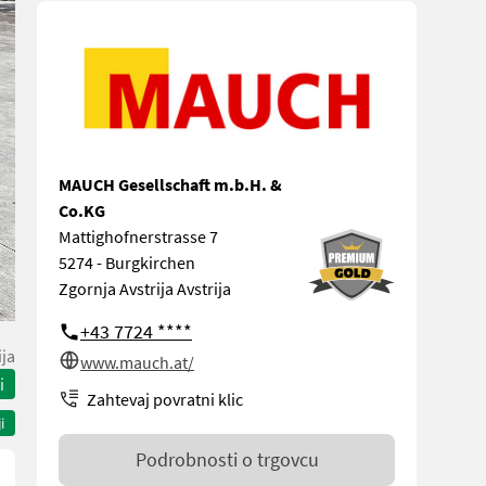
MAUCH Gesellschaft m.b.H. &
Co.KG
Mattighofnerstrasse 7
5274 - Burgkirchen
Zgornja Avstrija Avstrija
+43 7724 ****
ija
www.mauch.at/
i
Zahtevaj povratni klic
i
Podrobnosti o trgovcu