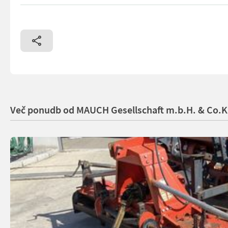
Oprema: - pritiskalni valj - vlečni plugi Naprava je na zalogi
Več ponudb od MAUCH Gesellschaft m.b.H. & Co.