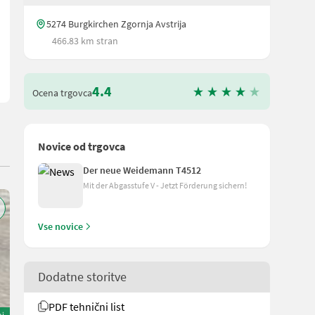
 se z mano dogovorite za termin po telefonu ali po e-pošti. Ekipa Ma
5274 Burgkirchen Zgornja Avstrija
466.83 km stran
4.4
Ocena trgovca
Novice od trgovca
Der neue Weidemann T4512
Mit der Abgasstufe V - Jetzt Förderung sichern!
Vse novice
Dodatne storitve
PDF tehnični list
oj