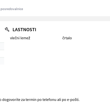
z posredovalnice
LASTNOSTI
vlečni lemež
črtalo
o dogovorite za termin po telefonu ali po e-pošti.