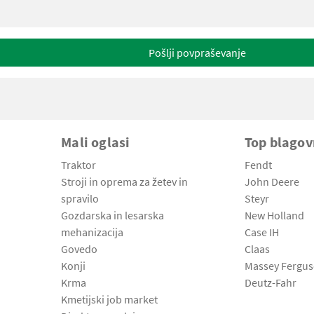
Pošlji povpraševanje
Mali oglasi
Top blago
Traktor
Fendt
Stroji in oprema za žetev in
John Deere
spravilo
Steyr
Gozdarska in lesarska
New Holland
mehanizacija
Case IH
Govedo
Claas
Konji
Massey Fergu
Krma
Deutz-Fahr
Kmetijski job market