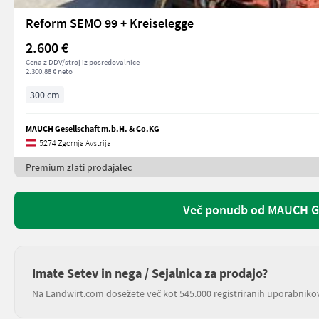
Reform SEMO 99 + Kreiselegge
2.600 €
Cena z DDV/stroj iz posredovalnice
2.300,88 € neto
300 cm
MAUCH Gesellschaft m.b.H. & Co.KG
5274 Zgornja Avstrija
Premium zlati prodajalec
Več ponudb od MAUCH Ge
Imate Setev in nega / Sejalnica za prodajo?
Na Landwirt.com dosežete več kot 545.000 registriranih uporabniko