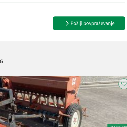
 v Burgkirchenu. Da bi vam lahko posvetil dovolj časa, vas prosim, da
Pošlji povpraševanje
KG
Rabljeni str