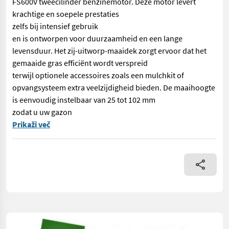
FS600V tweecilinder benzinemotor. Deze motor levert
krachtige en soepele prestaties
zelfs bij intensief gebruik
en is ontworpen voor duurzaamheid en een lange
levensduur. Het zij-uitworp-maaidek zorgt ervoor dat het
gemaaide gras efficiënt wordt verspreid
terwijl optionele accessoires zoals een mulchkit of
opvangsysteem extra veelzijdigheid bieden. De maaihoogte
is eenvoudig instelbaar van 25 tot 102 mm
zodat u uw gazon
== Overige details (NL) == prijs: Prijs op aanvraag Quantity:
Prikaži več