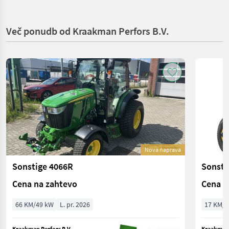
Več ponudb od Kraakman Perfors B.V.
Nova naprava
Sonstige 4066R
Sonsti
Cena na zahtevo
Cena n
66 KM/49 kW
L. pr. 2026
17 KM/1
Kraakman Perfors B.V.
Kraakman 