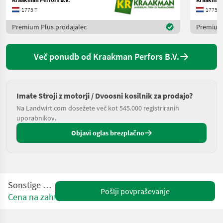
1775 T
1775 T
Premium Plus prodajalec
Premium 
Več ponudb od Kraakman Perfors B.V.
Imate Stroji z motorji / Dvoosni kosilnik za prodajo?
Na Landwirt.com dosežete več kot 545.000 registriranih
uporabnikov.
Objavi oglas brezplačno
Sonstige X350
Pošlji povpraševanje
Cena na zahtevo