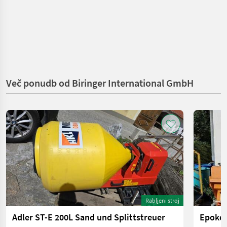
Več ponudb od Biringer International GmbH
Rabljeni stroj
Adler ST-E 200L Sand und Splittstreuer
Epoke 