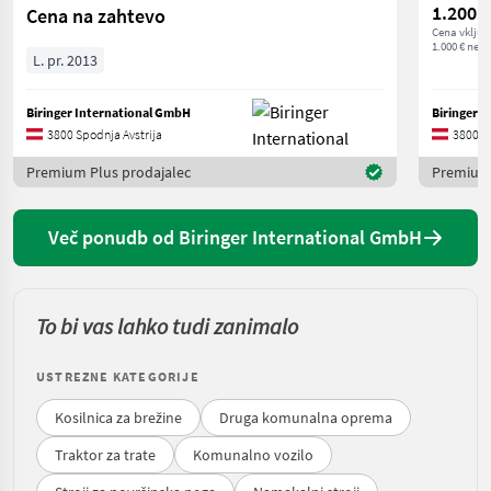
1.200 €
Cena na zahtevo
Cena vključ
1.000 € neto
L. pr. 2013
Biringer International GmbH
Biringer 
3800 Spodnja Avstrija
3800 Sp
Premium Plus prodajalec
Premium 
Več ponudb od Biringer International GmbH
To bi vas lahko tudi zanimalo
USTREZNE KATEGORIJE
Kosilnica za brežine
Druga komunalna oprema
Traktor za trate
Komunalno vozilo